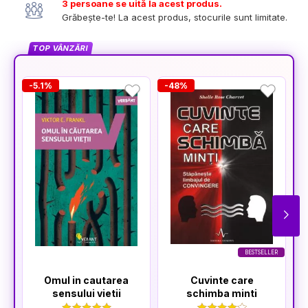
3 persoane se uită la acest produs.
Grăbește-te! La acest produs, stocurile sunt limitate.
TOP VÂNZĂRI
-5.1%
-48%
-
BESTSELLER
Omul in cautarea
Cuvinte care
sensului vietii
schimba minti