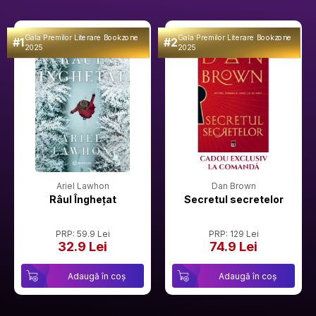
Gala Premilor Literare Bookzone
Gala Premilor Literare Bookzone
#1
#2
2025
2025
Ariel Lawhon
Dan Brown
Râul Înghețat
Secretul secretelor
PRP: 59.9 Lei
PRP: 129 Lei
32.9 Lei
74.9 Lei
Adaugă în coș
Adaugă în coș