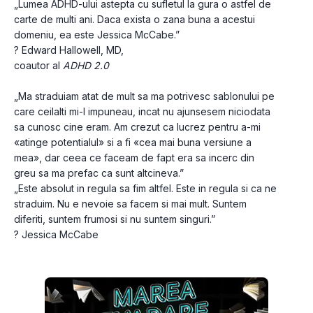
„Lumea ADHD-ului astepta cu sufletul la gura o astfel de 
carte de multi ani. Daca exista o zana buna a acestui 
domeniu, ea este Jessica McCabe.”
? Edward Hallowell, MD,
coautor al 
ADHD 2.0
„Ma straduiam atat de mult sa ma potrivesc sablonului pe 
care ceilalti mi-l impuneau, incat nu ajunsesem niciodata 
sa cunosc cine eram. Am crezut ca lucrez pentru a-mi 
«atinge potentialul» si a fi «cea mai buna versiune a 
mea», dar ceea ce faceam de fapt era sa incerc din 
greu sa ma prefac ca sunt altcineva.”
„Este absolut in regula sa fim altfel. Este in regula si ca ne 
straduim. Nu e nevoie sa facem si mai mult. Suntem 
diferiti, suntem frumosi si nu suntem singuri.”
? Jessica McCabe