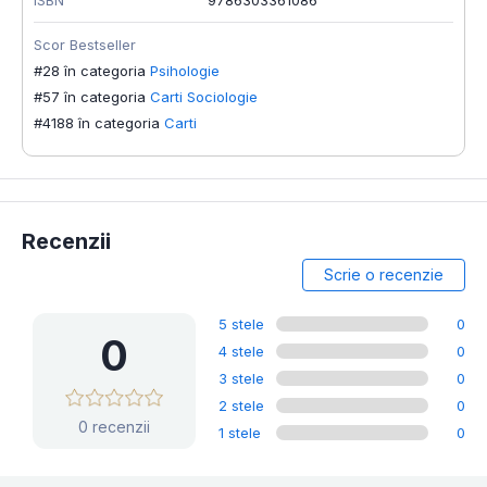
ISBN
9786303361086
Scor Bestseller
#28 în categoria
Psihologie
#57 în categoria
Carti Sociologie
#4188 în categoria
Carti
Recenzii
Scrie o recenzie
5 stele
0
0
4 stele
0
3 stele
0
2 stele
0
0 recenzii
1 stele
0