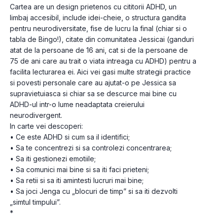
Cartea are un design prietenos cu cititorii ADHD, un 
limbaj accesibil, include idei-cheie, o structura gandita 
pentru neurodiversitate, fise de lucru la final (chiar si o 
tabla de Bingo!), citate din comunitatea Jessicai (ganduri 
atat de la persoane de 16 ani, cat si de la persoane de 
75 de ani care au trait o viata intreaga cu ADHD) pentru a 
facilita lecturarea ei. Aici vei gasi multe strategii practice 
si povesti personale care au ajutat-o pe Jessica sa 
supravietuiasca si chiar sa se descurce mai bine cu 
ADHD-ul intr-o lume neadaptata creierului 
neurodivergent.
In carte vei descoperi:
• Ce este ADHD si cum sa il identifici;
• Sa te concentrezi si sa controlezi concentrarea;
• Sa iti gestionezi emotiile;
• Sa comunici mai bine si sa iti faci prieteni;
• Sa retii si sa iti amintesti lucruri mai bine;
• Sa joci Jenga cu „blocuri de timp” si sa iti dezvolti 
„simtul timpului”.
*