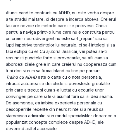
Atunci cand te confrunti cu ADHD, nu este vorba despre 
a te stradui mai tare, ci despre a incerca altceva. Creierul 
tau are nevoie de metode care i se potrivesc. Cheia 
pentru a naviga printr-o lume care nu e construita pentru 
un creier neurodivergent nu este sa-l „repari” sau sa 
lupti impotriva tendintelor lui naturale, ci sa-l intelegi si sa 
faci echipa cu el. Cu ajutorul Jessicai, vei putea sa-ti 
recunosti punctele forte si provocarile, sa afli cum sa 
abordezi zilele grele in care creierul nu coopereaza cum 
ti-ai dori si cum sa fii mai bland cu tine pe parcurs.
Traind cu ADHD
 este o carte cu o nota personala, 
intrucat autoarea se deschide si povesteste greutatile 
prin care a trecut si cum s-a luptat cu ecourile unor 
convingeri pe care si le-a asumat fara sa isi dea seama. 
De asemenea, ea imbina experienta personala cu 
descoperirile recente din neurostiinte si a reusit sa 
starneasca admiratie si in randul specialistilor deoarece a 
popularizat concepte complexe despre ADHD, ele 
devenind astfel accesibile.