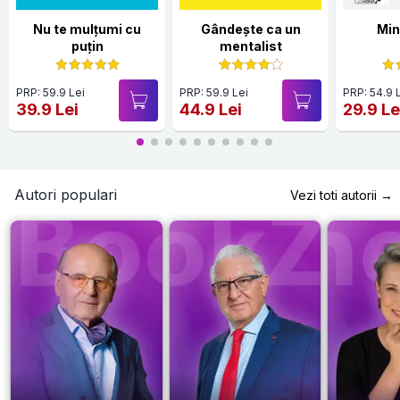
Nu te mulțumi cu
Gândește ca un
Min
puțin
mentalist
PRP: 59.9 Lei
PRP: 59.9 Lei
PRP: 54.9 
39.9 Lei
44.9 Lei
29.9 Le
Autori populari
Vezi toti autorii →