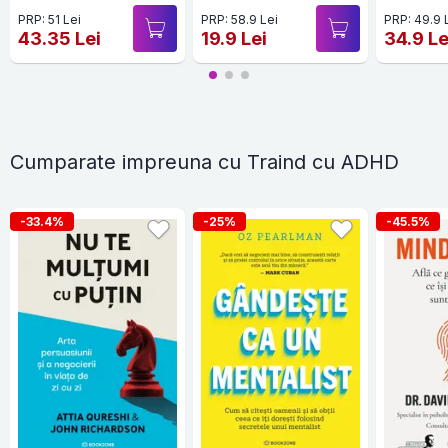
PRP: 51 Lei
PRP: 58.9 Lei
PRP: 49.9 
43.35 Lei
19.9 Lei
34.9 Le
Cumparate impreuna cu Traind cu ADHD
-33.4%
-25%
-45.5%