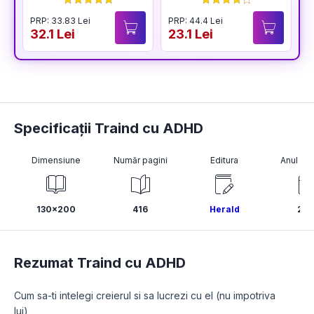
PRP: 33.83 Lei
PRP: 44.4 Lei
P
32.1 Lei
23.1 Lei
3
Specificații Traind cu ADHD
Dimensiune
Număr pagini
Editura
Anul pub
130x200
416
Herald
202
Rezumat Traind cu ADHD
Cum sa-ti intelegi creierul si sa lucrezi cu el (nu impotriva 
lui)