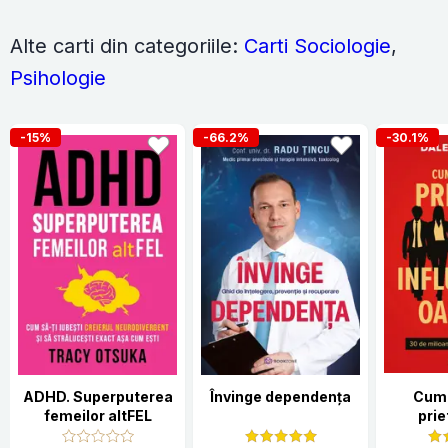
Alte carti din categoriile:
Carti Sociologie
,
Psihologie
-15%
-66.2%
-30.1%
ADHD. Superputerea
Învinge dependența
Cum 
femeilor altFEL
prie
influen