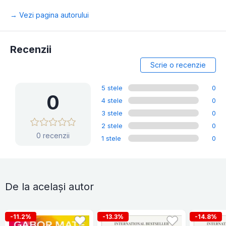
→ Vezi pagina autorului
Recenzii
Scrie o recenzie
5 stele
0
0
4 stele
0
3 stele
0
2 stele
0
0 recenzii
1 stele
0
De la același autor
-11.2%
-13.3%
-14.8%