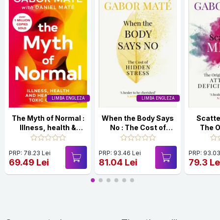
LIMBA ENGLEZA
LIMBA ENGLEZA
The Myth of Normal :
When the Body Says
Scatte
Illness, health &
No : The Cost of
The O
healing in a toxic
Hidden Stress
Healing
culture
Defic
PRP: 78.23 Lei
PRP: 93.46 Lei
PRP: 93.03
69.49 Lei
81.04 Lei
79.3 Le