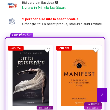
Ridicare din Easybox
Livrare în 1-5 zile lucrătoare
2 persoane se uită la acest produs.
Grăbește-te! La acest produs, stocurile sunt limitate.
TOP VÂNZĂRI
-45.5%
-38.3%
-
HARDCOVER
BESTSELLER
BESTSELLER