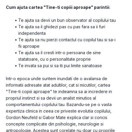
Cum ajuta cartea "Tine-ti copiii aproape" parintii:
Te ajuta sa devii un bun observator al copilului tau
Te ajuta sa il ghidezi pas cu pas fara sa ii furi 
independenta
Te ajuta sa nu pierzi contactul cu copilul tau si sa-i 
fii aproape
Te ajuta sa il cresti intr-o persoana de sine 
statatoare, cu o personalitate proprie
Te invata sa pui si sa iti pui limite sanatoase
Intr-o epoca unde suntem inundati de o avalansa de 
informatii adresate atat adultilor, cat si micutilor, cartea 
"Tine-ti copiii aproape" te indeamna sa ai incredere in 
propriul instinct si sa devii un analist minutios al 
comportamentului copilului tau. Bazandu-se pe o vasta 
expertiza clinica in ceea ce priveste evolutia copilului, 
Gordon Neufeld si Gabor Mate explica clar si concis 
concepte complicate din psihologie, neurologie si 
antropologie. Acestea sunt corelate nu doar cu propriile 