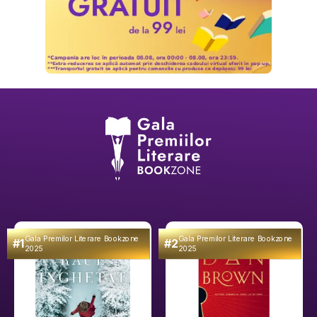
Gala Premilor Literare Bookzone
Gala Premilor Literare Bookzone
#1
#2
2025
2025