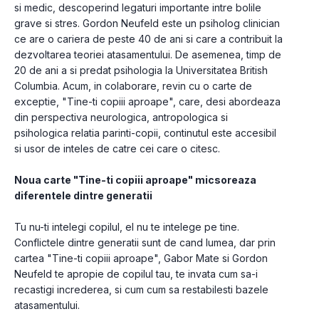
si medic, descoperind legaturi importante intre bolile 
grave si stres. Gordon Neufeld este un psiholog clinician 
ce are o cariera de peste 40 de ani si care a contribuit la 
dezvoltarea teoriei atasamentului. De asemenea, timp de 
20 de ani a si predat psihologia la Universitatea British 
Columbia. Acum, in colaborare, revin cu o carte de 
exceptie, "Tine-ti copiii aproape", care, desi abordeaza 
din perspectiva neurologica, antropologica si 
psihologica relatia parinti-copii, continutul este accesibil 
si usor de inteles de catre cei care o citesc.
Noua carte "Tine-ti copiii aproape" micsoreaza 
diferentele dintre generatii
Tu nu-ti intelegi copilul, el nu te intelege pe tine. 
Conflictele dintre generatii sunt de cand lumea, dar prin 
cartea "Tine-ti copiii aproape", Gabor Mate si Gordon 
Neufeld te apropie de copilul tau, te invata cum sa-i 
recastigi increderea, si cum cum sa restabilesti bazele 
atasamentului.