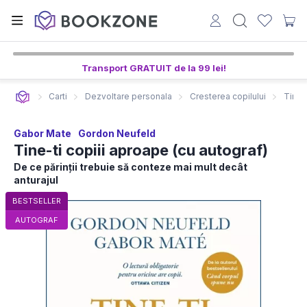
Transport GRATUIT de la 99 lei!
Carti
Dezvoltare personala
Cresterea copilului
Tine-
Gabor Mate
Gordon Neufeld
Tine-ti copiii aproape (cu autograf)
De ce părinții trebuie să conteze mai mult decât
anturajul
BESTSELLER
AUTOGRAF