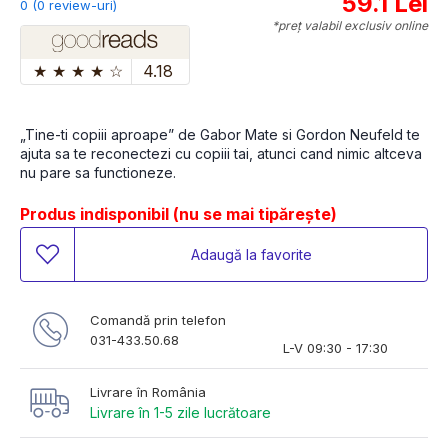
59.1 Lei
0 (0 review-uri)
*preț valabil exclusiv online
★
★
★
★
☆
4.18
„Tine-ti copiii aproape” de Gabor Mate si Gordon Neufeld te 
ajuta sa te reconectezi cu copiii tai, atunci cand nimic altceva 
nu pare sa functioneze.
Produs indisponibil (nu se mai tipărește)
Adaugă la favorite
Comandă prin telefon
031-433.50.68
L-V 09:30 - 17:30
Livrare în România
Livrare în 1-5 zile lucrătoare