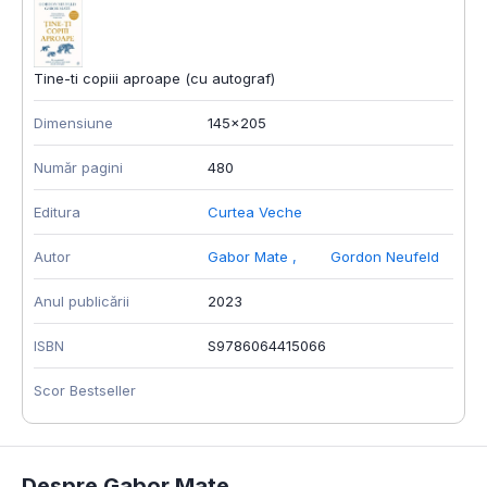
Tine-ti copiii aproape (cu autograf)
Dimensiune
145x205
Număr pagini
480
Editura
Curtea Veche
Autor
Gabor Mate
,
Gordon Neufeld
Anul publicării
2023
ISBN
S9786064415066
Scor Bestseller
Despre Gabor Mate