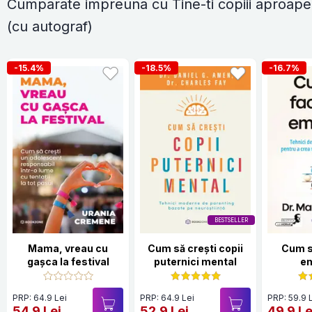
Cumparate impreuna cu Tine-ti copiii aproape
(cu autograf)
-15.4%
-18.5%
-16.7%
BESTSELLER
Mama, vreau cu
Cum să crești copii
Cum s
gașca la festival
puternici mental
em
PRP: 64.9 Lei
PRP: 64.9 Lei
PRP: 59.9 
54.9 Lei
52.9 Lei
49.9 Le