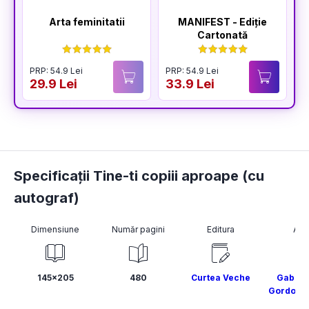
Arta feminitatii
MANIFEST - Ediție
Cartonată
PRP: 54.9 Lei
PRP: 54.9 Lei
P
29.9 Lei
33.9 Lei
3
Specificații Tine-ti copiii aproape (cu
autograf)
Dimensiune
Număr pagini
Editura
Aut
145x205
480
Curtea Veche
Gabor 
Gordon N