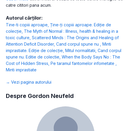
catre cititori pana acum.
Autorul cărților:
Tine-ti copiii aproape
,
Ține-ți copiii aproape. Ediție de
colecție
,
The Myth of Normal : Illness, health & healing in a
toxic culture
,
Scattered Minds : The Origins and Healing of
Attention Deficit Disorder
,
Cand corpul spune nu
,
Minti
imprastiate. Ediție de colecție
,
Mitul normalitatii
,
Cand corpul
spune nu. Editie de colectie
,
When the Body Says No : The
Cost of Hidden Stress
,
Pe taramul fantomelor infometate
,
Minti imprastiate
→ Vezi pagina autorului
Despre Gordon Neufeld