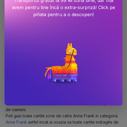
Transportul gratuit la 99 lei sună bine, dar mai
avem pentru tine încă o extra-surpriză! Click pe
piñata pentru a o descoperi!
BOOKZONE iti pune la dispozitie toate cartile scrise de catre
Anne Frank inclusiv volume lansate in exclusivitate, carti in
limba engleza si noutati. Anne Frank se bucura de un succes
rasunator la nivelul international, cu zeci de mii de exemplare
vandute din fiecare carte. Felul in care scrie si contureaza
personajele reprezinta principalele atuuri ale Anne Frank.
Fiecare carte scrisa de Anne Frank este citita cu drag de mii
de oameni.
Poti gasi toate cartile scrie de catre Anne Frank in categoria
Anne Frank
astfel incat ai ocazia sa toate cartile indragite de