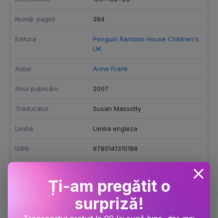
Număr pagini
384
Editura
Penguin Random House Children's
UK
Autor
Anne Frank
Anul publicării
2007
Traducator
Susan Massotty
Limba
Limba engleza
ISBN
9780141315188
Scor Bestseller
Ți-am pregătit o
surpriză!
Despre Anne Frank