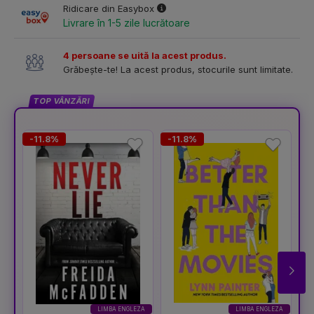
Ridicare din Easybox
Livrare în 1-5 zile lucrătoare
4 persoane se uită la acest produs.
Grăbește-te! La acest produs, stocurile sunt limitate.
TOP VÂNZĂRI
-11.8%
-11.8%
-
LIMBA ENGLEZA
LIMBA ENGLEZA