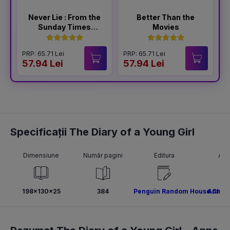
Never Lie : From the
Better Than the
Sunday Times
Movies
Bestselling Author
of The Housemaid
PRP: 65.71 Lei
PRP: 65.71 Lei
P
57.94 Lei
57.94 Lei
5
Specificații The Diary of a Young Girl
Dimensiune
Număr pagini
Editura
Aut
198x130x25
384
Penguin Random House Child
Anne F