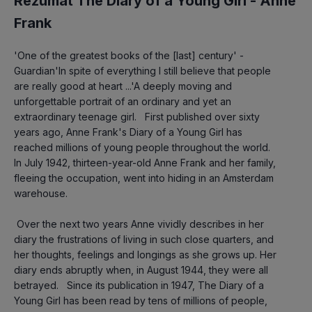
Rezumat The Diary of a Young Girl -
Anne
Frank
'One of the greatest books of the [last] century' - 
Guardian'In spite of everything I still believe that people 
are really good at heart ...'A deeply moving and 
unforgettable portrait of an ordinary and yet an 
extraordinary teenage girl.   First published over sixty 
years ago, Anne Frank's Diary of a Young Girl has 
reached millions of young people throughout the world. 
In July 1942, thirteen-year-old Anne Frank and her family, 
fleeing the occupation, went into hiding in an Amsterdam 
warehouse.
 Over the next two years Anne vividly describes in her 
diary the frustrations of living in such close quarters, and 
her thoughts, feelings and longings as she grows up. Her 
diary ends abruptly when, in August 1944, they were all 
betrayed.   Since its publication in 1947, The Diary of a 
Young Girl has been read by tens of millions of people, 