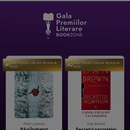
Gala Premilor Literare Bookzone
Gala Premilor Literare Bookzone
#1
#2
2025
2025
Ariel Lawhon
Dan Brown
Râul Înghețat
Secretul secretelor