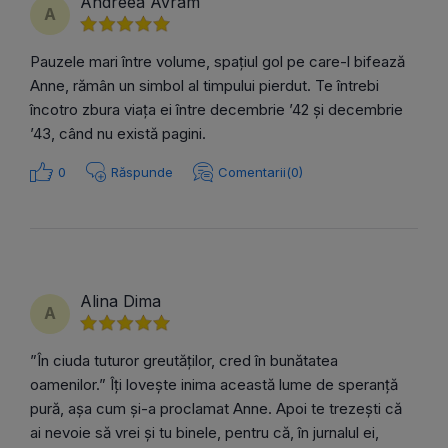
Andreea Avram
A
Pauzele mari între volume, spațiul gol pe care-l bifează
Anne, rămân un simbol al timpului pierdut. Te întrebi
încotro zbura viața ei între decembrie ’42 și decembrie
’43, când nu există pagini.
0
Răspunde
Comentarii(0)
Alina Dima
A
”În ciuda tuturor greutăților, cred în bunătatea
oamenilor.” Îți lovește inima această lume de speranță
pură, așa cum și-a proclamat Anne. Apoi te trezești că
ai nevoie să vrei și tu binele, pentru că, în jurnalul ei,