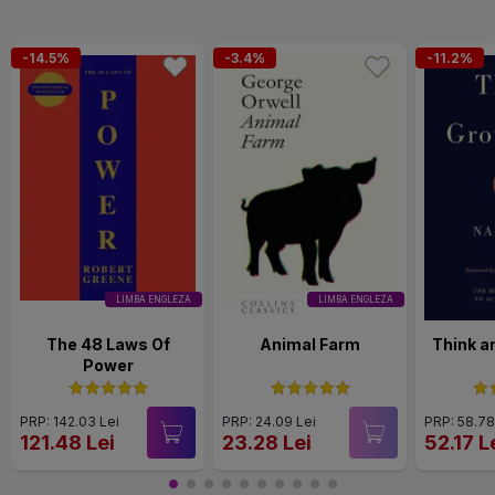
-14.5%
-3.4%
-11.2%
LIMBA ENGLEZA
LIMBA ENGLEZA
The 48 Laws Of
Animal Farm
Think a
Power
PRP: 142.03 Lei
PRP: 24.09 Lei
PRP: 58.78
121.48 Lei
23.28 Lei
52.17 L