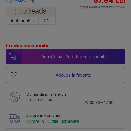
57.94 Lei
5 (5 review-uri)
*preț valabil exclusiv online
★
★
★
★
☆
4.2
Produs indisponibil
Anunță-mă când devine disponibil
Adaugă la favorite
Comandă prin telefon
031-433.50.68
L-V 09:30 - 17:30
Livrare în România
Livrare în 1-5 zile lucrătoare