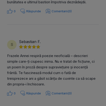
bunătatea e ultimul bastion împotriva deznădejdii.
0
Răspunde
Comentarii(0)
Sebastian F.
S
Frazele Annei respiră poezie neoficială – descrieri
simple care-ți ciupesc inima. Nu e tratat de ficțiune, ci
un poem în proză despre supraviețuire și inocență
frântă. Te fascinează modul cum o fată de
treisprezece ani a găsit scărița de cuvinte ca să scape
din propria-i închisoare.
0
Răspunde
Comentarii(0)