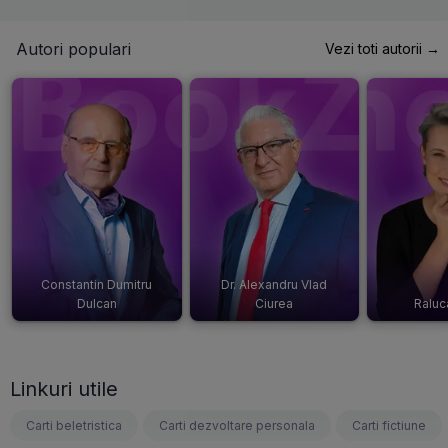
Autori populari
Vezi toti autorii →
Constantin Dumitru
Dr. Alexandru Vlad
Dulcan
Ciurea
Raluc
Linkuri utile
Carti beletristica
Carti dezvoltare personala
Carti fictiune