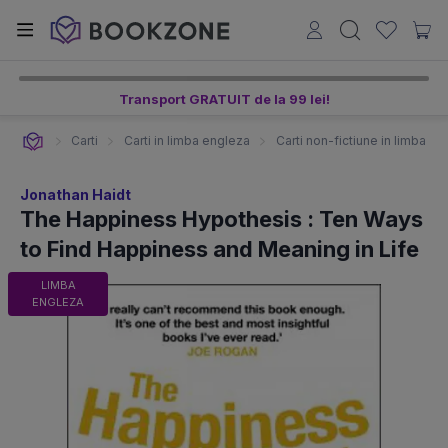
Transport GRATUIT de la 99 lei!
Carti
Carti in limba engleza
Carti non-fictiune in limba e
Jonathan Haidt
The Happiness Hypothesis : Ten Ways
to Find Happiness and Meaning in Life
LIMBA
ENGLEZA