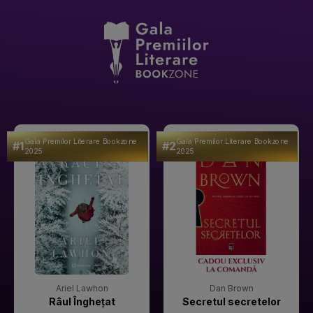
Gala Premilor Literare Bookzone
Gala Premilor Literare Bookzone
#1
#2
2025
2025
Ariel Lawhon
Dan Brown
Râul Înghețat
Secretul secretelor