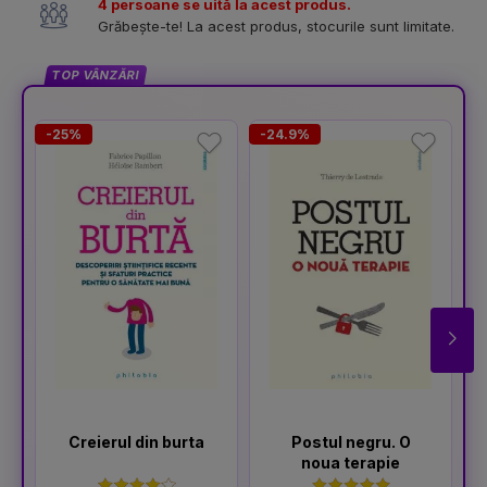
4 persoane se uită la acest produs.
Grăbește-te! La acest produs, stocurile sunt limitate.
TOP VÂNZĂRI
-25%
-24.9%
-
Creierul din burta
Postul negru. O
noua terapie