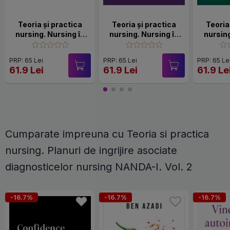
Teoria şi practica
Teoria şi practica
Teoria
nursing. Nursing în
nursing. Nursing în
nursing
chirurgie. Vol. 5
medicina internă. Vol.
îngrij
4
diag
PRP: 65 Lei
PRP: 65 Lei
PRP: 65 Le
clin
61.9 Lei
61.9 Lei
61.9 Le
Cumparate impreuna cu Teoria si practica
nursing. Planuri de ingrijire asociate
diagnosticelor nursing NANDA-I. Vol. 2
-16.7%
-16.7%
-16.7%