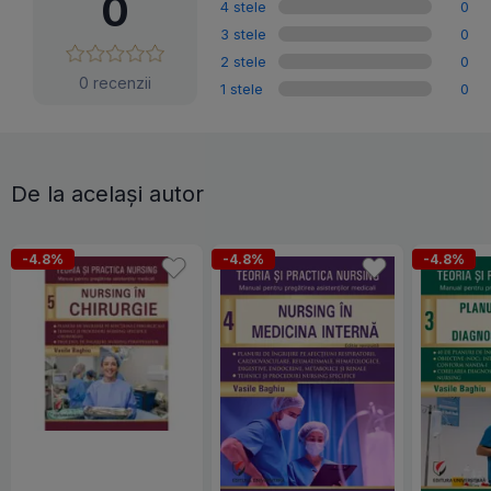
0
4 stele
0
3 stele
0
2 stele
0
0 recenzii
1 stele
0
De la același autor
-4.8%
-4.8%
-4.8%