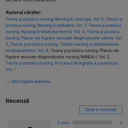
Autorul cărților:
Teoria şi practica nursing. Nursing în chirurgie. Vol. 5
,
Teoria şi
practica nursing. Nursing în psihiatrie. Vol. 7
,
Teoria şi practica
nursing. Nursing în medicina internă. Vol. 4
,
Teoria şi practica
nursing. Planuri de îngrijire asociate diagnosticelor clinice. Vol.
3
,
Teoria şi practica nursing. Tehnici nursing şi administrarea
medicamentelor. Vol. 6
,
Teoria şi practica nursing. Planuri de
îngrijire asociate diagnosticelor nursing NANDA-I. Vol. 2
,
Teoria şi practica nursing. Procesul de îngrijire a pacientului.
Vol. 1
→ Vezi pagina autorului
Recenzii
Scrie o recenzie
5 stele
0