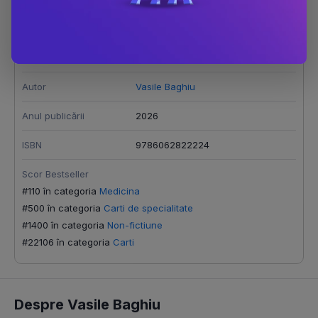
Număr pagini
214
Editura
Editura Universitara
Autor
Vasile Baghiu
Anul publicării
2026
ISBN
9786062822224
Scor Bestseller
#110 în categoria
Medicina
#500 în categoria
Carti de specialitate
#1400 în categoria
Non-fictiune
#22106 în categoria
Carti
Despre Vasile Baghiu