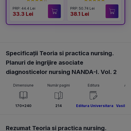
PRP: 44.4 Lei
PRP: 50.74 Lei
P
33.3 Lei
38.1 Lei
7
Specificații Teoria si practica nursing.
Planuri de ingrijire asociate
diagnosticelor nursing NANDA-I. Vol. 2
Dimensiune
Număr pagini
Editura
Aut
170x240
214
Editura Universitara
Vasile 
Rezumat Teoria si practica nursing.