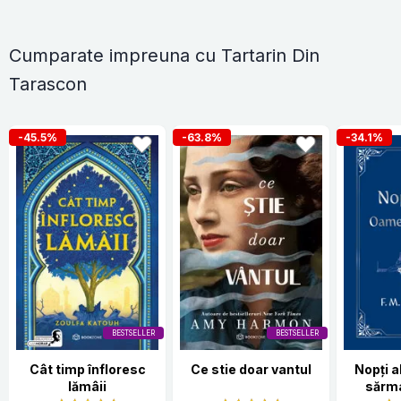
Cumparate impreuna cu Tartarin Din
Tarascon
-45.5%
-63.8%
-34.1%
BESTSELLER
BESTSELLER
Cât timp înfloresc
Ce stie doar vantul
Nopți 
lămâii
sărma