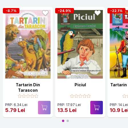
-8.7%
-24.9%
-22.1%
Tartarin Din
Piciul
Tartarin
Tarascon
PRP: 6.34 Lei
PRP: 17.97 Lei
PRP: 14 Le
5.79 Lei
13.5 Lei
10.9 Le