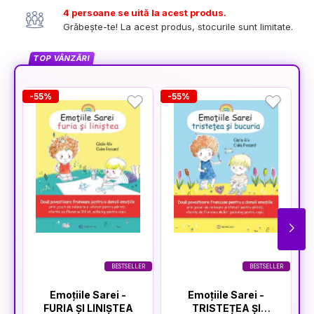
4 persoane se uită la acest produs.
Grăbește-te! La acest produs, stocurile sunt limitate.
TOP VÂNZĂRI
-55%
-55%
-
BESTSELLER
BESTSELLER
Emoțiile Sarei -
Emoțiile Sarei -
FURIA ȘI LINIȘTEA
TRISTEȚEA ȘI