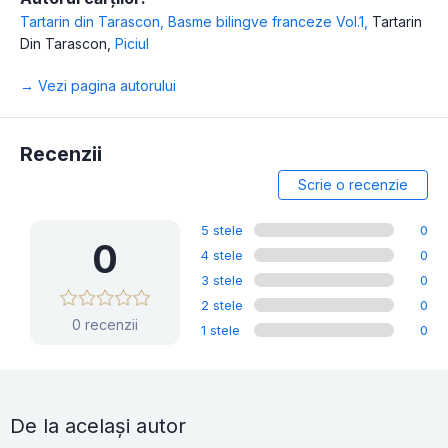
Tartarin din Tarascon
,
Basme bilingve franceze Vol.1
,
Tartarin
Din Tarascon
,
Piciul
→ Vezi pagina autorului
Recenzii
Scrie o recenzie
5 stele
0
0
4 stele
0
3 stele
0
2 stele
0
0 recenzii
1 stele
0
De la același autor