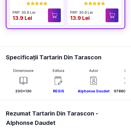
BUCURIA
PRP: 30.9 Lei
PRP: 30.9 Lei
P
13.9 Lei
13.9 Lei
1
Specificații Tartarin Din Tarascon
Dimensiune
Editura
Autor
ISB
200x130
REGIS
Alphonse Daudet
9786068
Rezumat Tartarin Din Tarascon -
Alphonse Daudet