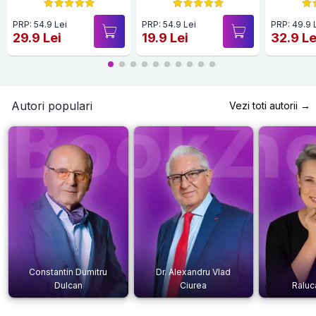
Hardc
PRP: 54.9 Lei
PRP: 54.9 Lei
PRP: 49.9 
29.9 Lei
19.9 Lei
32.9 Le
Autori populari
Vezi toti autorii →
Constantin Dumitru
Dr. Alexandru Vlad
Dulcan
Ciurea
Raluc