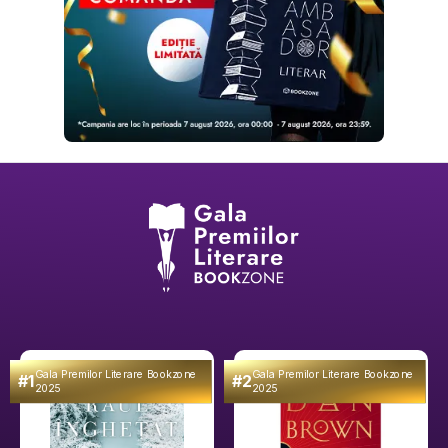
Gala Premilor Literare Bookzone
Gala Premilor Literare Bookzone
#1
#2
2025
2025