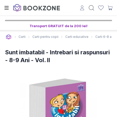
5
27
52
ore,
min,
sec
Transport GRATUIT de la 200 lei!
Carti
Carti pentru copii
Carti educative
Carti 6-8 ani
Sunt imbatabil - Intrebari si raspunsuri
- 8-9 Ani - Vol. II