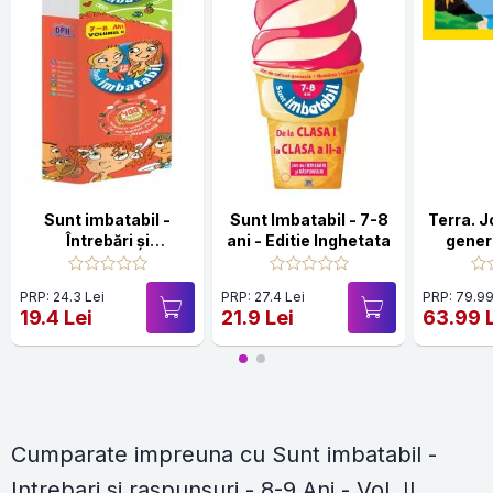
Sunt imbatabil -
Sunt Imbatabil - 7-8
Terra. J
Întrebări și
ani - Editie Inghetata
gener
răspunsuri - 7-8 Ani -
int
Vol. II
ra
PRP: 24.3 Lei
PRP: 27.4 Lei
PRP: 79.99
19.4 Lei
21.9 Lei
63.99 
Cumparate impreuna cu Sunt imbatabil -
Intrebari si raspunsuri - 8-9 Ani - Vol. II