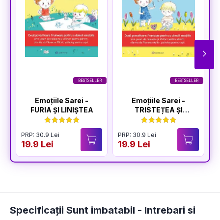
BESTSELLER
BESTSELLER
Emoțiile Sarei -
Emoțiile Sarei -
FURIA ȘI LINIȘTEA
TRISTEȚEA ȘI
BUCURIA
PRP: 30.9 Lei
PRP: 30.9 Lei
P
19.9 Lei
19.9 Lei
1
Specificații Sunt imbatabil - Intrebari si