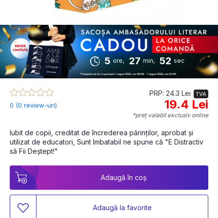
5
27
52
ore,
min,
sec
PRP: 24.3 Lei
TVA
19.4 Lei
0 (0 review-uri)
*preț valabil exclusiv online
Iubit de copii, creditat de încrederea părinților, aprobat și 
utilizat de educatori, Sunt Imbatabil ne spune că "E Distractiv 
să Fii Deștept!"
Adaugă în coș
Adaugă la favorite