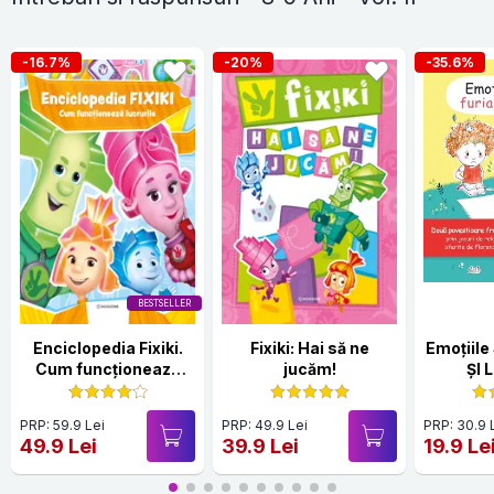
-16.7%
-20%
-35.6%
BESTSELLER
Enciclopedia Fixiki.
Fixiki: Hai să ne
Emoțiile Sare
Cum funcționează
jucăm!
ȘI 
lucrurile
PRP: 59.9 Lei
PRP: 49.9 Lei
PRP: 30.9 
49.9 Lei
39.9 Lei
19.9 Le