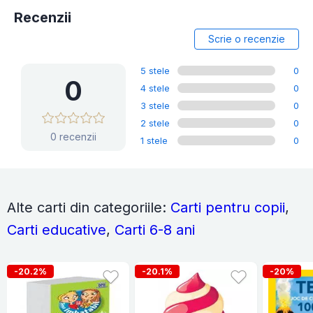
Recenzii
Scrie o recenzie
5 stele
0
0
4 stele
0
3 stele
0
2 stele
0
0 recenzii
1 stele
0
Alte carti din categoriile:
Carti pentru copii
,
Carti educative
,
Carti 6-8 ani
-20.2%
-20.1%
-20%