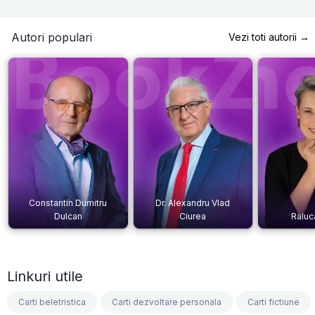
Autori populari
Vezi toti autorii →
Constantin Dumitru
Dr. Alexandru Vlad
Dulcan
Ciurea
Raluc
Linkuri utile
Carti beletristica
Carti dezvoltare personala
Carti fictiune