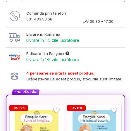
Comandă prin telefon
031-433.50.68
L-V 09:30 - 17:30
Livrare în România
Livrare în 1-5 zile lucrătoare
Ridicare din Easybox
Livrare în 1-5 zile lucrătoare
4 persoane se uită la acest produs.
Grăbește-te! La acest produs, stocurile sunt limitate.
TOP VÂNZĂRI
-35.6%
-35.6%
-