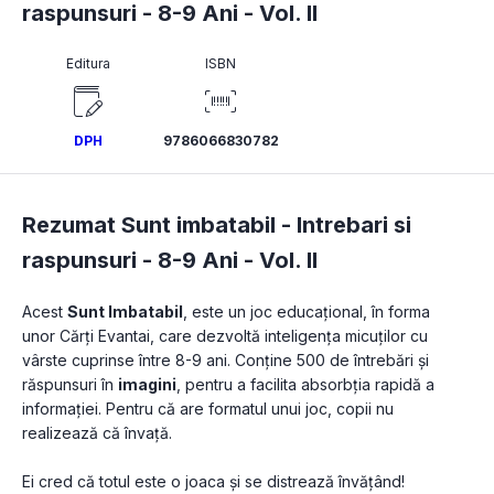
raspunsuri - 8-9 Ani - Vol. II
Editura
ISBN
DPH
9786066830782
Rezumat Sunt imbatabil - Intrebari si
raspunsuri - 8-9 Ani - Vol. II
Acest 
Sunt Imbatabil
, este un joc educațional, în forma 
unor Cărți Evantai, care dezvoltă inteligența micuților cu 
vârste cuprinse între 8-9 ani. Conține 500 de întrebări și 
răspunsuri în 
imagini
, pentru a facilita absorbția rapidă a 
informației. Pentru că are formatul unui joc, copii nu 
realizează că învață.
Ei cred că totul este o joaca și se distrează învățând!