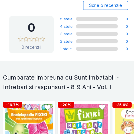
Scrie o recenzie
5 stele
0
0
4 stele
0
3 stele
0
2 stele
0
0 recenzii
1 stele
0
Cumparate impreuna cu Sunt imbatabil -
Intrebari si raspunsuri - 8-9 Ani - Vol. I
-16.7%
-20%
-35.6%