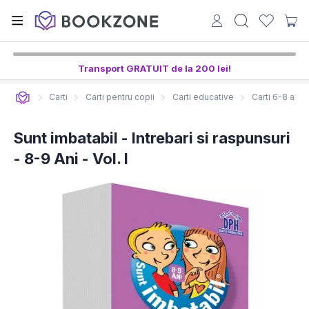
6
29
35
ore,
min,
sec
Transport GRATUIT de la 200 lei!
Carti
Carti pentru copii
Carti educative
Carti 6-8 ani
Sunt imbatabil - Intrebari si raspunsuri
- 8-9 Ani - Vol. I