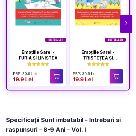
BESTSELLER
BESTSELLER
Emoțiile Sarei -
Emoțiile Sarei -
FURIA ȘI LINIȘTEA
TRISTEȚEA ȘI
BUCURIA
PRP: 30.9 Lei
PRP: 30.9 Lei
P
19.9 Lei
19.9 Lei
1
Specificații Sunt imbatabil - Intrebari si
raspunsuri - 8-9 Ani - Vol. I