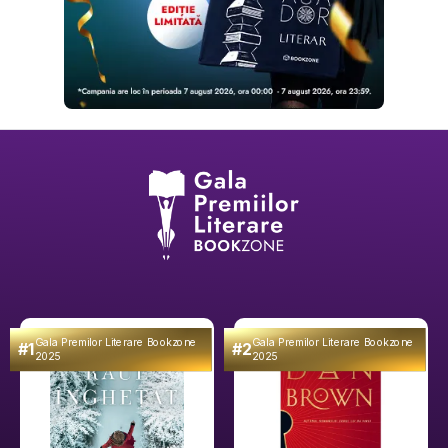
Gala Premilor Literare Bookzone
Gala Premilor Literare Bookzone
#1
#2
2025
2025