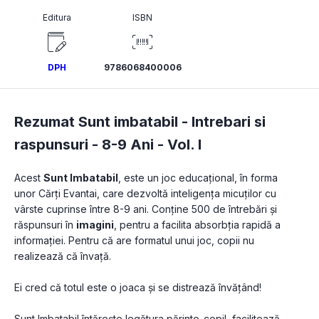
Editura
ISBN
DPH
9786068400006
Rezumat Sunt imbatabil - Intrebari si
raspunsuri - 8-9 Ani - Vol. I
Acest 
Sunt Imbatabil
, este un joc educațional, în forma 
unor Cărți Evantai, care dezvoltă inteligența micuților cu 
vârste cuprinse între 8-9 ani. Conține 500 de întrebări și 
răspunsuri în 
imagini
, pentru a facilita absorbția rapidă a 
informației. Pentru că are formatul unui joc, copii nu 
realizează că învață.
Ei cred că totul este o joaca și se distrează învățând!
Sunt Imbatabil întărește legătura părinte-copil, facilitează 