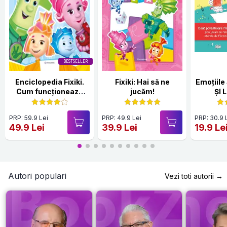
BESTSELLER
Enciclopedia Fixiki.
Fixiki: Hai să ne
Emoțiile Sare
Cum funcționează
jucăm!
ȘI 
lucrurile
PRP: 59.9 Lei
PRP: 49.9 Lei
PRP: 30.9 
49.9 Lei
39.9 Lei
19.9 Le
Autori populari
Vezi toti autorii →