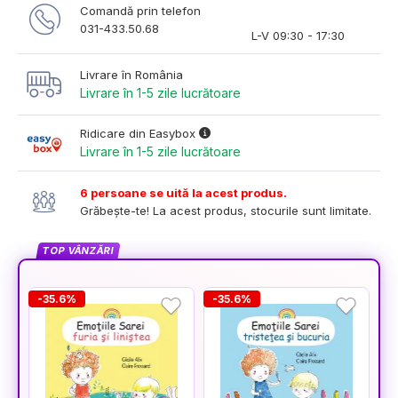
Comandă prin telefon
031-433.50.68
L-V 09:30 - 17:30
Livrare în România
Livrare în 1-5 zile lucrătoare
Ridicare din Easybox
Livrare în 1-5 zile lucrătoare
6 persoane se uită la acest produs.
Grăbește-te! La acest produs, stocurile sunt limitate.
TOP VÂNZĂRI
-35.6%
-35.6%
-