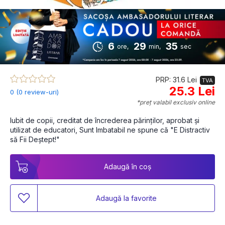
6
29
34
ore,
min,
sec
PRP: 31.6 Lei
TVA
25.3 Lei
0 (0 review-uri)
*preț valabil exclusiv online
Iubit de copii, creditat de încrederea părinților, aprobat și 
utilizat de educatori, Sunt Imbatabil ne spune că "E Distractiv 
să Fii Deștept!"
Adaugă în coș
Adaugă la favorite