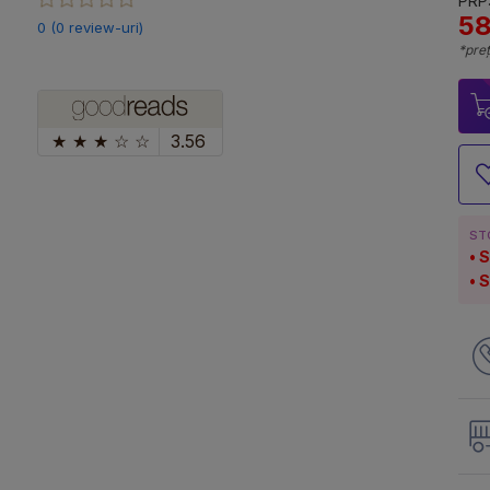
PRP:
58
0 (0 review-uri)
*preț
★
★
★
☆
☆
3.56
ST
S
S