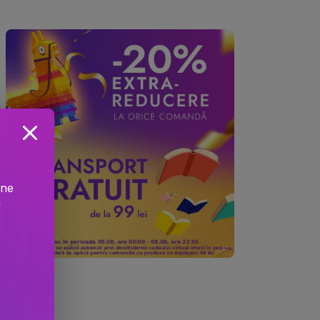
ine
!