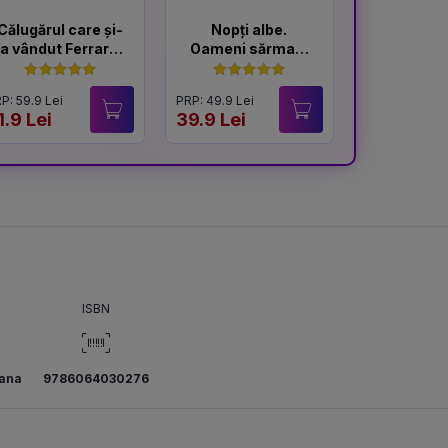
Călugărul care și-
Nopți albe.
Portocal
a vândut Ferrari-
Oameni sărmani
ul
- ediție
Hardcover 2025
P: 59.9 Lei
PRP: 49.9 Lei
PRP: 59.9 Lei
1.9 Lei
39.9 Lei
49.9 Lei
ISBN
ana
9786064030276