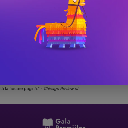
ovestitoare extraordinară, iar romanul său, 
mâne în suflet ca o amintire dragă, 
tei
n utilizarea frazelor lungi, fluide, perfect 
ogie cu fluxul istoriei... Messud scrie 
espre felul în care, pe neașteptate, 
pturi emoționale.“ - 
Los Angeles Times
 înțelepciune, o proză extraordinară.“ 
egăturilor și suferințelor.“ - 
Vogue
ă la fiecare pagină.“ - 
Chicago Review of 