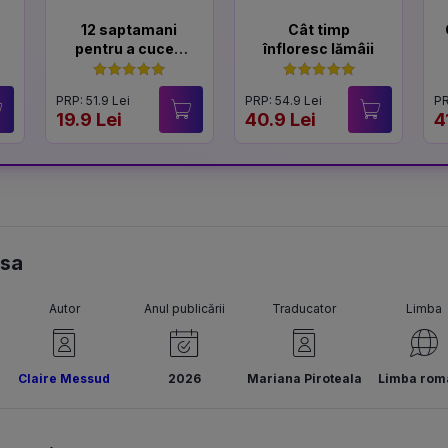
12 saptamani
Cât timp
pentru a cuceri
înfloresc lămâii
un Lord
PRP: 51.9 Lei
PRP: 54.9 Lei
PR
19.9 Lei
40.9 Lei
4
asa
Autor
Anul publicării
Traducator
Limba
Claire Messud
2026
Mariana Piroteala
Limba rom