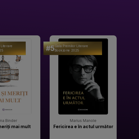
#5
#6
 Literare
Gala Premilor Literare
Gala 
25
Bookzone 2025
Book
rina Binder
Marius Manole
meriți mai mult
Fericirea e în actul următor