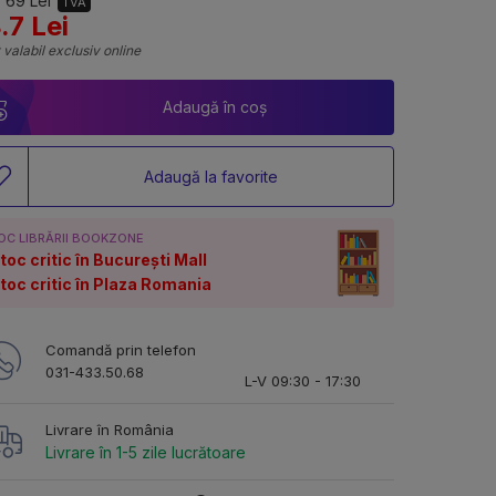
 69 Lei
TVA
.7 Lei
 valabil exclusiv online
Adaugă în coș
Adaugă la favorite
OC LIBRĂRII BOOKZONE
toc critic în București Mall
toc critic în Plaza Romania
Comandă prin telefon
031-433.50.68
L-V 09:30 - 17:30
Livrare în România
Livrare în 1-5 zile lucrătoare