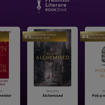
#3
#4
Gala Premilor Literare
Gala Premilor
Bookzone 2025
Bookzone 20
wn
SenLinYu
I
retelor
Alchemised
Poți și 