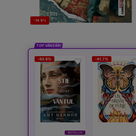
-14.9%
TOP VÂNZĂRI
-63.8%
-61.7%
BESTSELLER