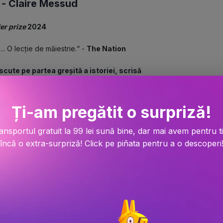
 -
Claire Messud
ler prize
 2024
.. O lecție de măiestrie.“ - 
The Nation
cute pe partea greșită a istoriei, scrisă 
ani.
sar, de origine franceză, este mereu pe 
Ți-am pregătit o surpriză!
Mondial, fugind dintr-o patrie colonială 
nța Algeriei, fără o patrie a lor. 
ansportul gratuit la 99 lei sună bine, dar mai avem pentru t
erspectivă istorică, e mai presus de toate o 
încă o extra-surpriză! Click pe piñata pentru a o descoperi
ucienne, învăluiți într-un mit al iubirii 
enise, frați devotați, legați de ciudățenia 
 femeie atât de diferită din punct de 
alt; sau despre Chloe, rezultatul acestei 
ropate le va aduce tuturor pacea.
e cititorul nu doar le citește, ci le 