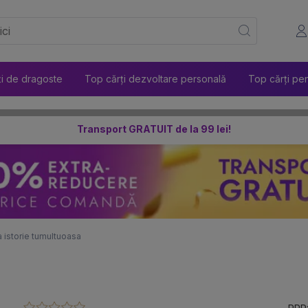
ți de dragoste
Top cărți dezvoltare personală
Top cărți pen
Transport GRATUIT de la 99 lei!
a istorie tumultuoasa