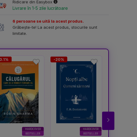
Ridicare din Easybox
Livrare în 1-5 zile lucrătoare
6 persoane se uită la acest produs.
Grăbește-te! La acest produs, stocurile sunt
limitate.
0.1%
-20%
-16.7%
HARDCOVER
HARDCOVER
BESTSELLER
BESTSELLER