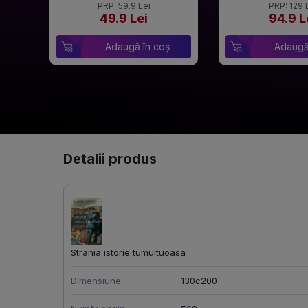
PRP: 59.9 Lei
PRP: 129 
49.9 Lei
94.9 L
Adaugă în coș
Adaugă
Detalii produs
Strania istorie tumultuoasa
Dimensiune
130c200