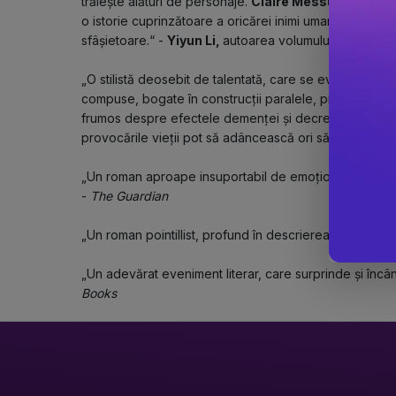
trăiește alături de personaje. 
Claire Messud
 este o p
o istorie cuprinzătoare a oricărei inimi umane, ne va ră
sfâșietoare.“ - 
Yiyun Li, 
autoarea volumului 
Cartea gâș
„O stilistă deosebit de talentată, care se evidențiază pri
compuse, bogate în construcții paralele, probabil o anal
frumos despre efectele demenței și decrepitudinii și d
provocările vieții pot să adâncească ori să acopere ru
„Un roman aproape insuportabil de emoționant, plin de
- 
The Guardian
„Un roman pointillist, profund în descrierea tensiunilor, l
„Un adevărat eveniment literar, care surprinde și încânt
Books