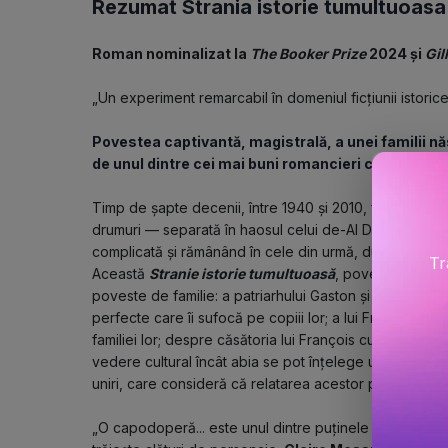
Rezumat Strania istorie tumultuoasa
Roman nominalizat la 
The Booker Prize
 2024 și 
Gil
„Un experiment remarcabil în domeniul ficțiunii istorice.
Povestea captivantă, magistrală, a unei familii năs
de unul dintre cei mai buni romancieri contempor
Timp de șapte decenii, între 1940 și 2010, familia Cas
drumuri — separată în haosul celui de-Al Doilea Război 
complicată și rămânând în cele din urmă, după independe
Tr
Această 
Stranie istorie tumultuoasă
, povestită din p
poveste de familie: a patriarhului Gaston și a soției sale L
perfecte care îi sufocă pe copiii lor; a lui François și D
familiei lor; despre căsătoria lui François cu Barbara, o
vedere cultural încât abia se pot înțelege unul pe celăl
uniri, care consideră că relatarea acestor povești îng
„O capodoperă... este unul dintre puținele romane pe car