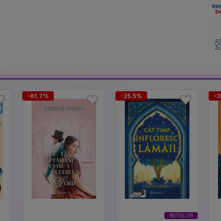
-61.7%
-25.5%
-3
BESTSELLER