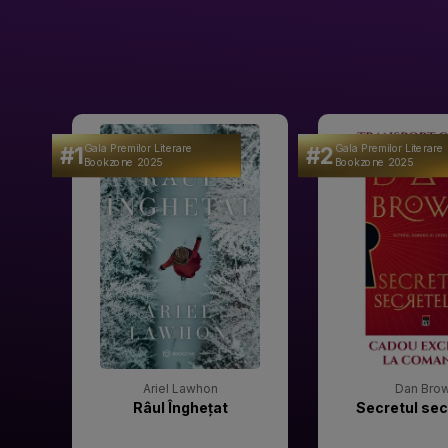
#1
#2
Gala Premilor Literare
Gala Premilor Literare
Bookzone 2025
Bookzone 2025
Ariel Lawhon
Dan Bro
Râul Înghețat
Secretul sec