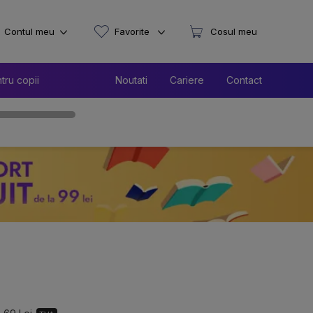
Contul meu
Favorite
Cosul meu
tru copii
Noutati
Cariere
Contact