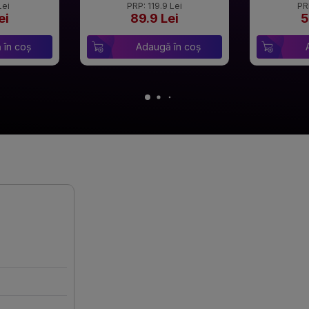
Lei
PRP: 119.9 Lei
PR
ei
89.9 Lei
5
 în coș
Adaugă în coș