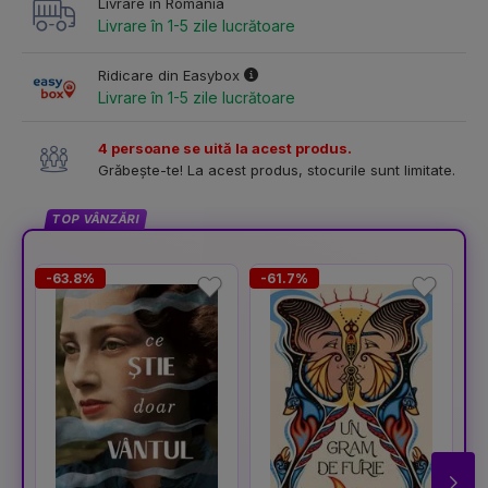
Livrare în România
Livrare în 1-5 zile lucrătoare
Ridicare din Easybox
Livrare în 1-5 zile lucrătoare
4 persoane se uită la acest produs.
Grăbește-te! La acest produs, stocurile sunt limitate.
TOP VÂNZĂRI
-63.8%
-61.7%
-