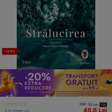
-14.9%
PRP: 55 Lei
TVA
46.8 Lei
0 (0 review-uri)