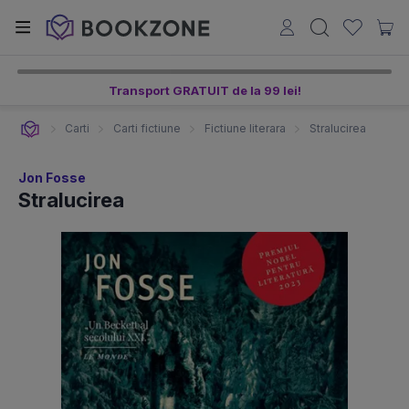
Transport GRATUIT de la 99 lei!
Carti
Carti fictiune
Fictiune literara
Stralucirea
Jon Fosse
Stralucirea