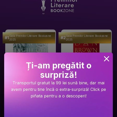
Gala Premilor Literare Bookzone
Gala Premilor Literare Bookzone
#1
#2
2025
2025
Ți-am pregătit o
surpriză!
Transportul gratuit la 99 lei sună bine, dar mai
avem pentru tine încă o extra-surpriză! Click pe
Ariel Lawhon
Dan Brown
piñata pentru a o descoperi!
Râul Înghețat
Secretul secretelor
PRP: 59.9 Lei
PRP: 129 Lei
49.9 Lei
94.9 Lei