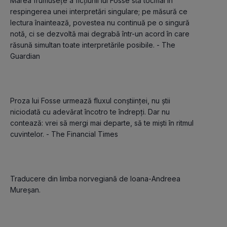
Marea frumusețe a ficțiunii lui Fosse stă tocmai în 
respingerea unei interpretări singulare; pe măsură ce 
lectura înaintează, povestea nu continuă pe o singură 
notă, ci se dezvoltă mai degrabă într-un acord în care 
răsună simultan toate interpretările posibile. - The 
Guardian
Proza lui Fosse urmează fluxul conștiinței, nu știi 
niciodată cu adevărat încotro te îndrepți. Dar nu 
contează: vrei să mergi mai departe, să te miști în ritmul 
cuvintelor. - The Financial Times
Traducere din limba norvegiană de Ioana-Andreea 
Mureșan.