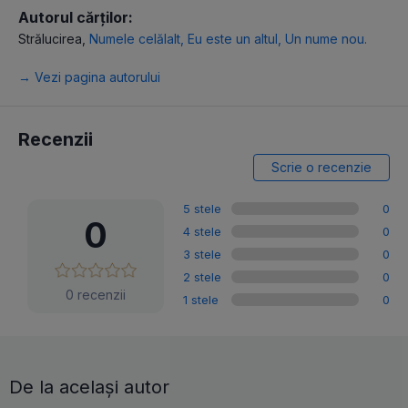
Autorul cărților:
Strălucirea
,
Numele celălalt
,
Eu este un altul
,
Un nume nou.
→ Vezi pagina autorului
Recenzii
Scrie o recenzie
5 stele
0
0
4 stele
0
3 stele
0
2 stele
0
0 recenzii
1 stele
0
De la același autor