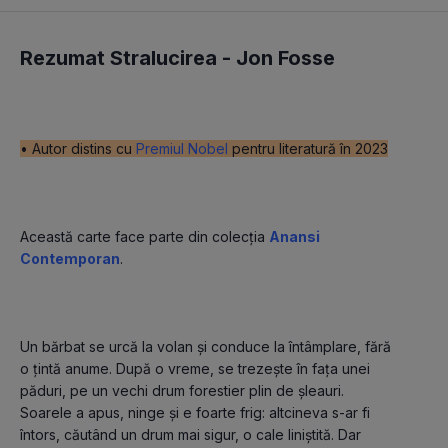
Rezumat Stralucirea -
Jon Fosse
• A
utor distins cu 
Premiul Nobel
 pentru literatură în 2023
Această carte face parte din colecția 
Anansi 
Contemporan
.
Un bărbat se urcă la volan și conduce la întâmplare, fără 
o țintă anume. După o vreme, se trezește în fața unei 
păduri, pe un vechi drum forestier plin de șleauri. 
Soarele a apus, ninge și e foarte frig: altcineva s-ar fi 
întors, căutând un drum mai sigur, o cale liniștită. Dar 