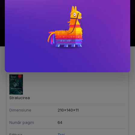
Adaugă în coș
Adaugă în coș
Detalii produs
Stralucirea
Dimensiune
210x140x11
Număr pagini
64
Editura
Trei