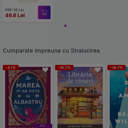
PRP: 55 Lei
46.8 Lei
Cumparate impreuna cu Stralucirea
-9.1%
-16.7%
-16.7%
NOU