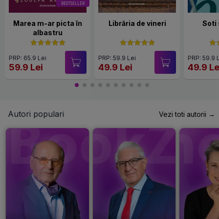
BESTSELLER
Marea m-ar picta în
Librăria de vineri
Soti
albastru
PRP: 65.9 Lei
PRP: 59.9 Lei
PRP: 59.9 
59.9 Lei
49.9 Lei
49.9 Le
Autori populari
Vezi toti autorii →