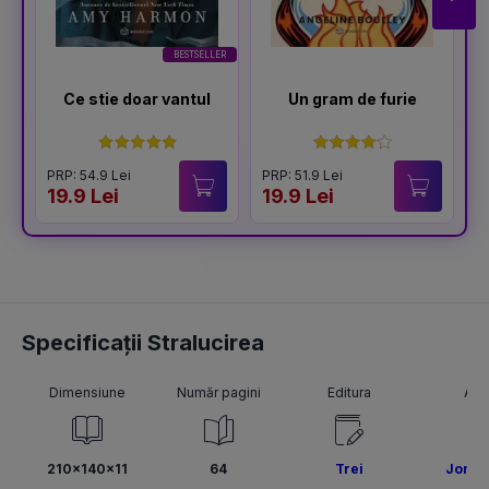
BESTSELLER
Ce stie doar vantul
Un gram de furie
PRP: 54.9 Lei
PRP: 51.9 Lei
P
19.9 Lei
19.9 Lei
1
Specificații Stralucirea
Dimensiune
Număr pagini
Editura
Aut
210x140x11
64
Trei
Jon F