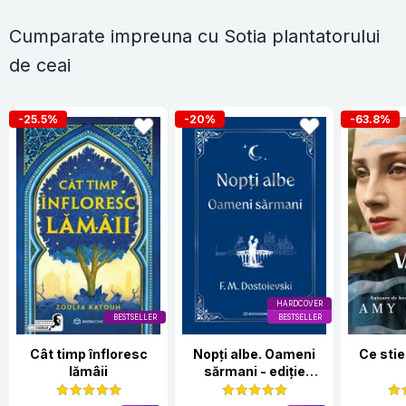
Cumparate impreuna cu Sotia plantatorului
de ceai
-25.5%
-20%
-63.8%
HARDCOVER
BESTSELLER
BESTSELLER
Cât timp înfloresc
Nopți albe. Oameni
Ce stie
lămâii
sărmani - ediție
Hardcover 2025