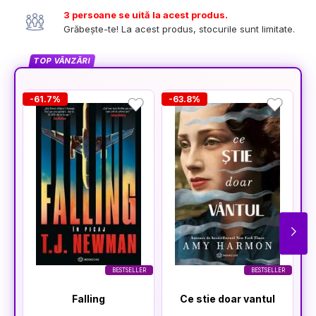
3 persoane se uită la acest produs.
Grăbește-te! La acest produs, stocurile sunt limitate.
TOP VÂNZĂRI
-61.7%
-63.8%
-
BESTSELLER
BESTSELLER
Falling
Ce stie doar vantul