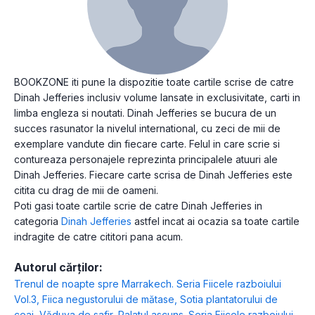
BOOKZONE iti pune la dispozitie toate cartile scrise de catre
Dinah Jefferies inclusiv volume lansate in exclusivitate, carti in
limba engleza si noutati. Dinah Jefferies se bucura de un
succes rasunator la nivelul international, cu zeci de mii de
exemplare vandute din fiecare carte. Felul in care scrie si
contureaza personajele reprezinta principalele atuuri ale
Dinah Jefferies. Fiecare carte scrisa de Dinah Jefferies este
citita cu drag de mii de oameni.
Poti gasi toate cartile scrie de catre Dinah Jefferies in
categoria
Dinah Jefferies
astfel incat ai ocazia sa toate cartile
indragite de catre cititori pana acum.
Autorul cărților:
Trenul de noapte spre Marrakech. Seria Fiicele razboiului
Vol.3
,
Fiica negustorului de mătase
,
Sotia plantatorului de
ceai
,
Văduva de safir
,
Palatul ascuns. Seria Fiicele razboiului