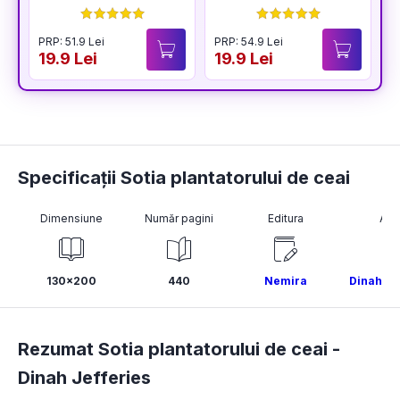
PRP: 51.9 Lei
PRP: 54.9 Lei
19.9 Lei
19.9 Lei
Specificații Sotia plantatorului de ceai
Dimensiune
Număr pagini
Editura
Aut
130x200
440
Nemira
Dinah Je
Rezumat Sotia plantatorului de ceai -
Dinah Jefferies