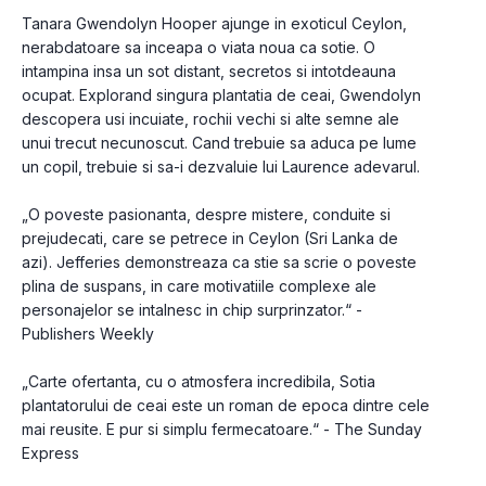
Tanara Gwendolyn Hooper ajunge in exoticul Ceylon, 
nerabdatoare sa inceapa o viata noua ca sotie. O 
intampina insa un sot distant, secretos si intotdeauna 
ocupat. Explorand singura plantatia de ceai, Gwendolyn 
descopera usi incuiate, rochii vechi si alte semne ale 
unui trecut necunoscut. Cand trebuie sa aduca pe lume 
„O poveste pasionanta, despre mistere, conduite si 
prejudecati, care se petrece in Ceylon (Sri Lanka de 
azi). Jefferies demonstreaza ca stie sa scrie o poveste 
plina de suspans, in care motivatiile complexe ale 
personajelor se intalnesc in chip surprinzator.“ - 
„Carte ofertanta, cu o atmosfera incredibila, Sotia 
plantatorului de ceai este un roman de epoca dintre cele 
mai reusite. E pur si simplu fermecatoare.“ - The Sunday 