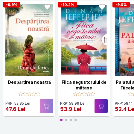
-9.9%
-10.2%
-9.9%
Despărțirea noastră
Fiica negustorului de
Palatul 
mătase
Fiicel
PRP: 52.85 Lei
PRP: 59.99 Lei
PRP: 58.14
47.6 Lei
53.9 Lei
52.4 Le