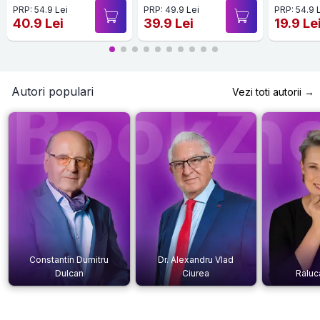
PRP: 54.9 Lei
PRP: 49.9 Lei
PRP: 54.9 
40.9 Lei
39.9 Lei
19.9 Le
Autori populari
Vezi toti autorii →
Constantin Dumitru
Dr. Alexandru Vlad
Dulcan
Ciurea
Raluc