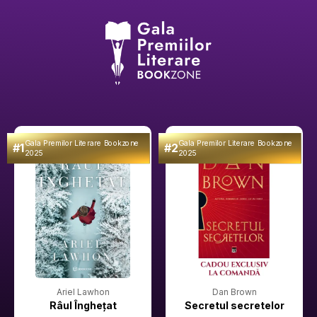
Gala Premilor Literare Bookzone
Gala Premilor Literare Bookzone
#1
#2
2025
2025
Ariel Lawhon
Dan Brown
Râul Înghețat
Secretul secretelor