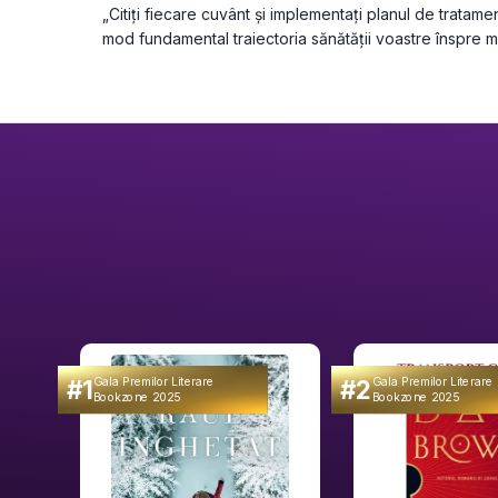
„Citiţi fiecare cuvânt şi implementaţi planul de tratamen
mod fundamental traiectoria sănătăţii voastre înspre m
#1
#2
Gala Premilor Literare
Gala Premilor Literare
Bookzone 2025
Bookzone 2025