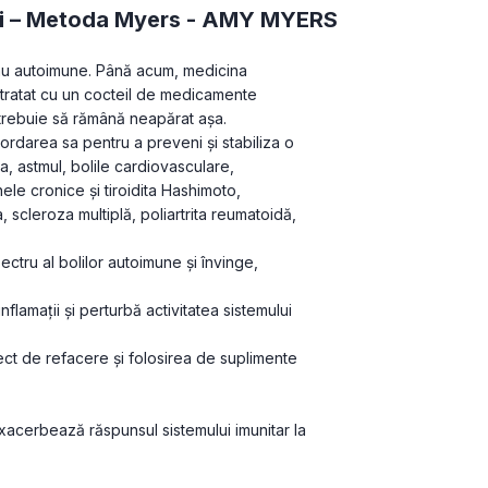
ii – Metoda Myers -
AMY MYERS
au autoimune. Până acum, medicina 
 tratat cu un cocteil de medicamente 
u trebuie să rămână neapărat aşa.
ordarea sa pentru a preveni şi stabiliza o 
, astmul, bolile cardiovasculare, 
nele cronice şi tiroidita Hashimoto, 
, scleroza multiplă, poliartrita reumatoidă, 
tru al bolilor autoimune şi învinge, 
flamaţii şi perturbă activitatea sistemului 
ect de refacere şi folosirea de suplimente 
exacerbează răspunsul sistemului imunitar la 