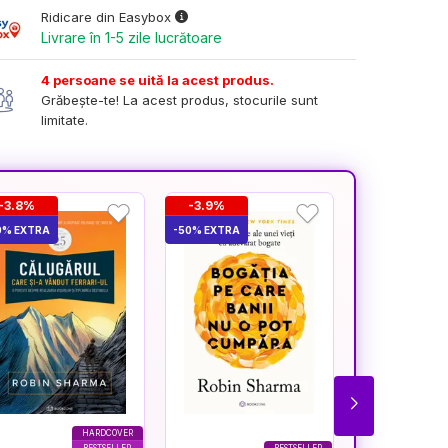
Ridicare din Easybox
Livrare în 1-5 zile lucrătoare
4 persoane se uită la acest produs.
Grăbește-te! La acest produs, stocurile sunt
limitate.
-3.8%
-3.9%
-3.5%
0% EXTRA
-50% EXTRA
-50% EXTRA
HARDCOVER