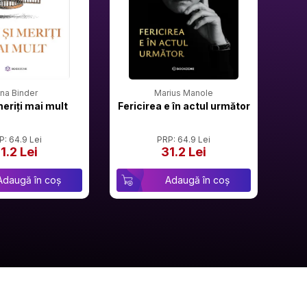
rina Binder
Marius Manole
meriți mai mult
Fericirea e în actul următor
P: 64.9 Lei
PRP: 64.9 Lei
1.2 Lei
31.2 Lei
Adaugă în coș
Adaugă în coș