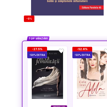
-5%
TOP VÂNZĂRI
-27.5%
-52.6%
-50% EXTRA
-50% EXTRA