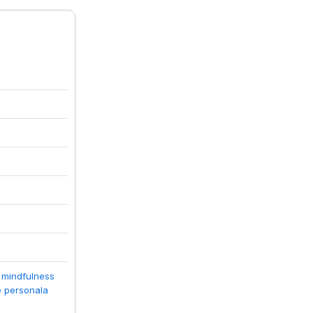
i mindfulness
e personala