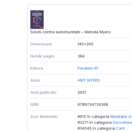
Solutii contra autoimunitatii – Metoda Myers
Dimensiune
145x205
Număr pagini
384
Editura
Paralela 45
Autor
AMY MYERS
Anul publicării
2021
ISBN
9789734734368
Scor Bestseller
#612 în categoria
Meditatie s
#3271 în categoria
Dezvoltar
#34545 în categoria
Carti