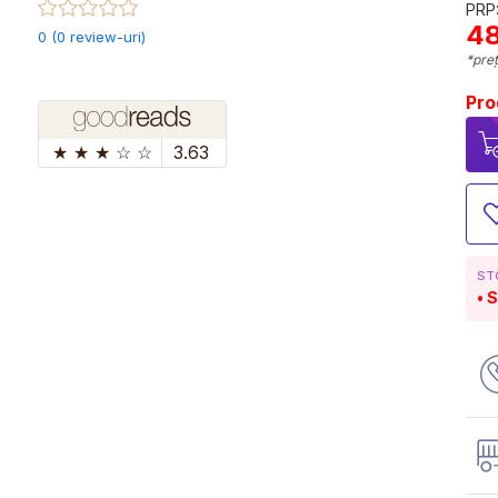
PRP:
48
0 (0 review-uri)
*preț
Pro
★
★
★
☆
☆
3.63
ST
S