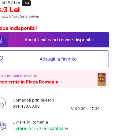
 50.82 Lei
TVA
.3 Lei
 valabil exclusiv online
dus indisponibil
Anunță-mă când devine disponibil
Adaugă la favorite
OC LIBRĂRII BOOKZONE
toc critic în Plaza Romania
Comandă prin telefon
031-433.50.68
L-V 09:30 - 17:30
Livrare în România
Livrare în 1-5 zile lucrătoare