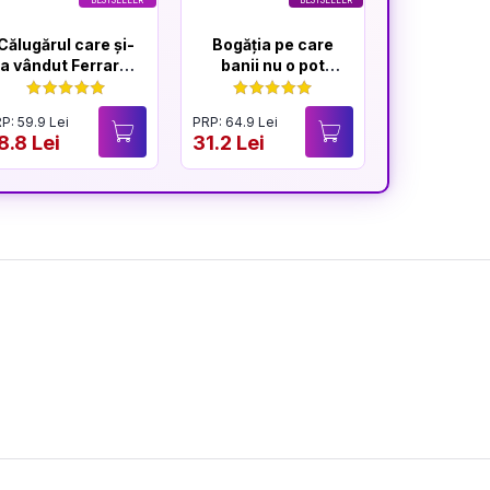
BESTSELLER
BESTSELLER
Călugărul care și-
Bogăția pe care
Efectul
a vândut Ferrari-
banii nu o pot
ul
cumpăra
P: 59.9 Lei
PRP: 64.9 Lei
PRP: 59.9 Lei
8.8 Lei
31.2 Lei
28.9 Lei