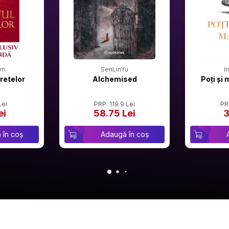
wn
SenLinYu
I
retelor
Alchemised
Poți și 
Lei
PRP: 119.9 Lei
PR
ei
58.75 Lei
3
 în coș
Adaugă în coș