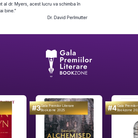
t al dr. Myers, acest lucru va schimba în 
ai bine.”
Dr. David Perlmutter
#3
#4
Gala Premilor Literare
Gala Premilor
Bookzone 2025
Bookzone 20