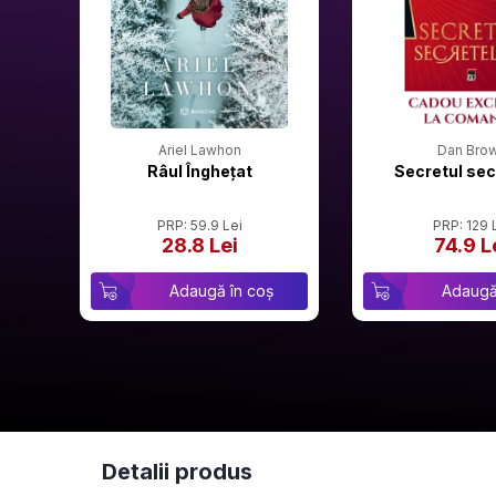
Ariel Lawhon
Dan Bro
Râul Înghețat
Secretul sec
PRP: 59.9 Lei
PRP: 129 
28.8 Lei
74.9 L
Adaugă în coș
Adaugă
Detalii produs