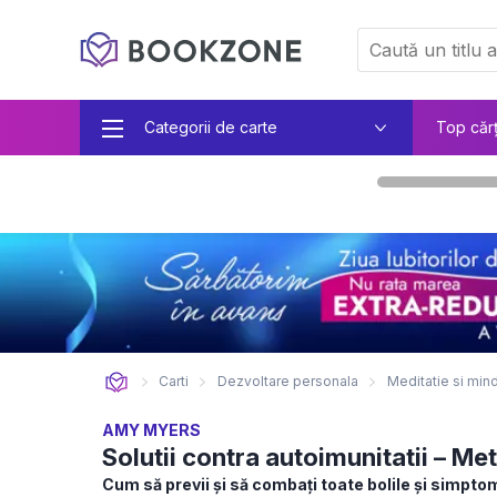
Categorii de carte
Top căr
Carti
Dezvoltare personala
Meditatie si min
AMY MYERS
Solutii contra autoimunitatii – M
Cum să previi şi să combaţi toate bolile şi simpto