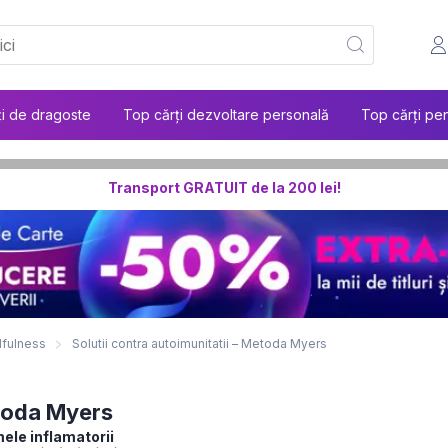
ți de dragoste
Top cărți dezvoltare personală
Top cărți pen
Transport GRATUIT de la 200 lei!
dfulness
Solutii contra autoimunitatii – Metoda Myers
etoda Myers
mele inflamatorii