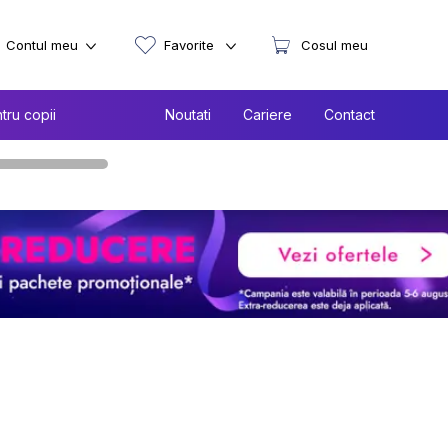
Contul meu
Favorite
Cosul meu
tru copii
Noutati
Cariere
Contact