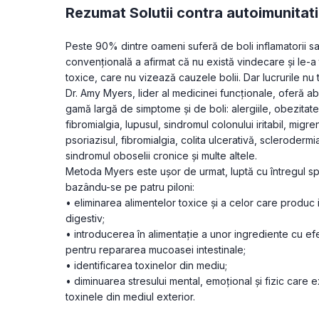
Rezumat Solutii contra autoimunitat
Peste 90% dintre oameni suferă de boli inflamatorii s
convenţională a afirmat că nu există vindecare şi le-a
toxice, care nu vizează cauzele bolii. Dar lucrurile n
Dr. Amy Myers, lider al medicinei funcţionale, oferă ab
gamă largă de simptome şi de boli: alergiile, obezitatea
fibromialgia, lupusul, sindromul colonului iritabil, migre
psoriazisul, fibromialgia, colita ulcerativă, sclerodermia
sindromul oboselii cronice şi multe altele.
Metoda Myers este uşor de urmat, luptă cu întregul spec
bazându-se pe patru piloni:
• eliminarea alimentelor toxice şi a celor care produc in
digestiv;
• introducerea în alimentaţie a unor ingrediente cu ef
pentru repararea mucoasei intestinale;
• identificarea toxinelor din mediu;
• diminuarea stresului mental, emoţional şi fizic care 
toxinele din mediul exterior.