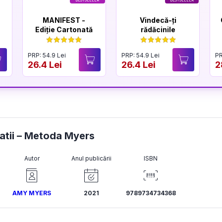
BESTSELLER
BESTSELLER
MANIFEST -
Vindecă-ți
Ediție Cartonată
rădăcinile
PRP: 54.9 Lei
PRP: 54.9 Lei
PR
26.4 Lei
26.4 Lei
2
tatii – Metoda Myers
Autor
Anul publicării
ISBN
AMY MYERS
2021
9789734734368