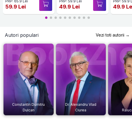
PRP: 65.9 Lei
PRP: 59.9 Lei
PRP: 59.9 
59.9 Lei
49.9 Lei
49.9 Le
Autori populari
Vezi toti autorii →
Constantin Dumitru
Dr. Alexandru Vlad
Dulcan
Ciurea
Raluc