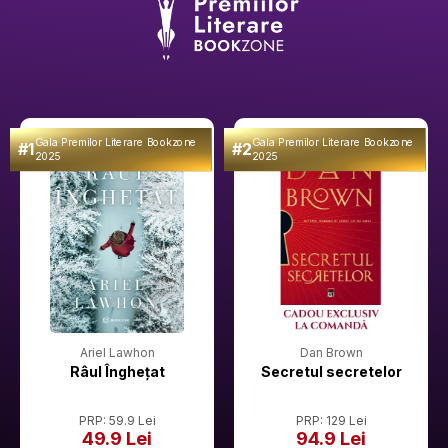
Gala Premilor Literare Bookzone
Gala Premilor Literare Bookzone
#1
#2
2025
2025
Ariel Lawhon
Dan Brown
Râul Înghețat
Secretul secretelor
PRP: 59.9 Lei
PRP: 129 Lei
49.9 Lei
94.9 Lei