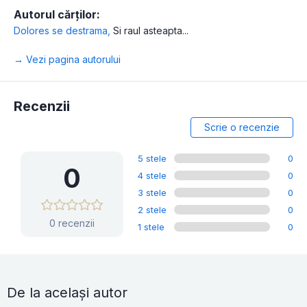
Autorul cărților:
Dolores se destrama
,
Si raul asteapta...
→ Vezi pagina autorului
Recenzii
Scrie o recenzie
5 stele
0
0
4 stele
0
3 stele
0
2 stele
0
0 recenzii
1 stele
0
De la același autor