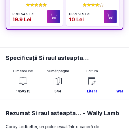
PRP: 54.9 Lei
PRP: 51.9 Lei
P
19.9 Lei
10 Lei
1
Specificații Si raul asteapta...
Dimensiune
Număr pagini
Editura
Aut
145x215
544
Litera
Wally 
Rezumat Si raul asteapta... -
Wally Lamb
Corby Ledbetter, un pictor eșuat într-o carieră de 