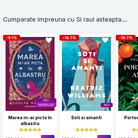
Cumparate impreuna cu Si raul asteapta...
-9.1%
-16.7%
-16.7%
NOU
BESTSELLER
NOU
Marea m-ar picta în
Soti si amanti
Porto
albastru