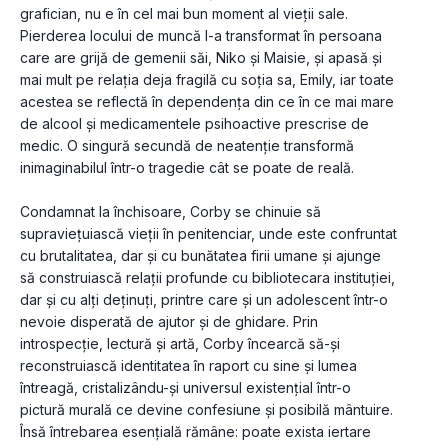
grafician, nu e în cel mai bun moment al vieții sale. 
Pierderea locului de muncă l-a transformat în persoana 
care are grijă de gemenii săi, Niko și Maisie, și apasă și 
mai mult pe relația deja fragilă cu soția sa, Emily, iar toate 
acestea se reflectă în dependența din ce în ce mai mare 
de alcool și medicamentele psihoactive prescrise de 
medic. O singură secundă de neatenție transformă 
inimaginabilul într-o tragedie cât se poate de reală.
Condamnat la închisoare, Corby se chinuie să 
supraviețuiască vieții în penitenciar, unde este confruntat 
cu brutalitatea, dar și cu bunătatea firii umane și ajunge 
să construiască relații profunde cu bibliotecara instituției, 
dar și cu alți deținuți, printre care și un adolescent într-o 
nevoie disperată de ajutor și de ghidare. Prin 
introspecție, lectură și artă, Corby încearcă să-și 
reconstruiască identitatea în raport cu sine și lumea 
întreagă, cristalizându-și universul existențial într-o 
pictură murală ce devine confesiune și posibilă mântuire. 
Însă întrebarea esențială rămâne: poate exista iertare 