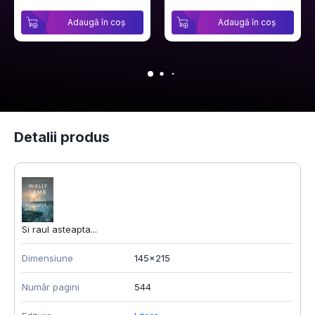
Adaugă în coș
Adaugă în coș
Detalii produs
Si raul asteapta...
Dimensiune
145x215
Număr pagini
544