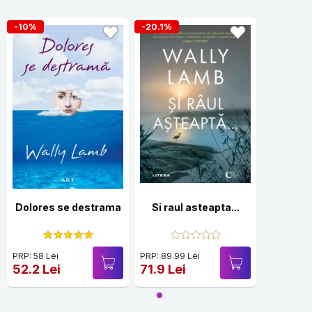
-10%
-20.1%
Dolores se destrama
Si raul asteapta...
PRP: 58 Lei
PRP: 89.99 Lei
52.2 Lei
71.9 Lei