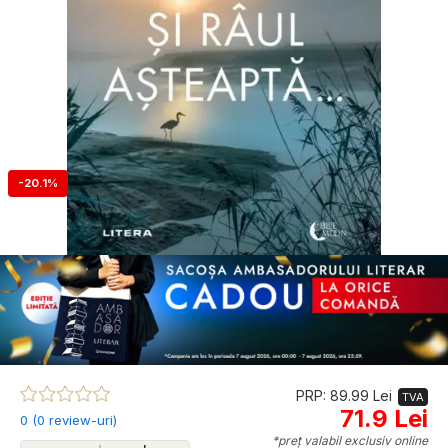
-20.1%
PRP: 89.99 Lei
TVA
71.9 Lei
0 (0 review-uri)
*preț valabil exclusiv online