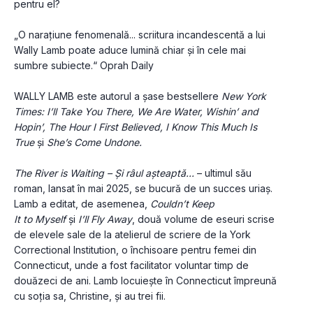
pentru el?
„O narațiune fenomenală... scriitura incandescentă a lui 
Wally Lamb poate aduce lumină chiar și în cele mai 
sumbre subiecte.“ Oprah Daily
WALLY LAMB este autorul a șase bestsellere 
New York 
Times: I’ll Take You There, We Are Water, Wishin’ and 
Hopin’, The Hour I First Believed, I Know This Much Is 
True 
și
 She’s Come Undone.
The River is Waiting – Și râul așteaptă...
 – ultimul său 
roman, lansat în mai 2025, se bucură de un succes uriaș. 
Lamb a editat, de asemenea, 
Couldn’t Keep
It to Myself 
și 
I’ll Fly Away
, două volume de eseuri scrise 
de elevele sale de la atelierul de scriere de la York 
Correctional Institution, o închisoare pentru femei din 
Connecticut, unde a fost facilitator voluntar timp de 
douăzeci de ani. Lamb locuiește în Connecticut împreună 
cu soția sa, Christine, și au trei fii.