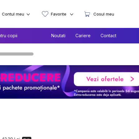
Contul meu
Favorite
Cosul meu
tru copii
Noutati
Cariere
Contact