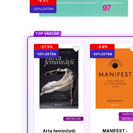
-8.5%
-30% EXTRA
TOP VÂNZĂRI
-27.5%
-3.8%
-50% EXTRA
-50% EXTRA
HARDCO
BESTSELLER
BESTSEL
Arta feminitatii
MANIFEST -