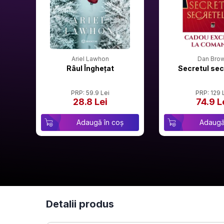
Ariel Lawhon
Dan Bro
Râul Înghețat
Secretul sec
PRP: 59.9 Lei
PRP: 129 
28.8 Lei
74.9 L
Adaugă în coș
Adaugă
Detalii produs