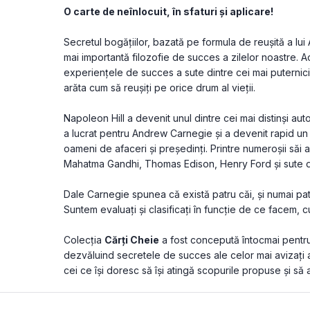
O carte de neînlocuit, în sfaturi şi aplicare!
Secretul bogăţiilor, bazată pe formula de reuşită a lu
mai importantă filozofie de succes a zilelor noastre. Ac
experienţele de succes a sute dintre cei mai puternici 
arăta cum să reuşiţi pe orice drum al vieţii. 
Napoleon Hill a devenit unul dintre cei mai distinşi autori 
a lucrat pentru Andrew Carnegie şi a devenit rapid un 
oameni de afaceri şi preşedinţi. Printre numeroşii săi 
Mahatma Gandhi, Thomas Edison, Henry Ford şi sute de 
Dale Carnegie spunea că există patru căi, şi numai pat
Suntem evaluaţi şi clasificaţi în funcţie de ce facem
Colecţia 
Cărţi Cheie
 a fost concepută întocmai pentru
dezvăluind secretele de succes ale celor mai avizaţi au
cei ce îşi doresc să îşi atingă scopurile propuse şi să ai