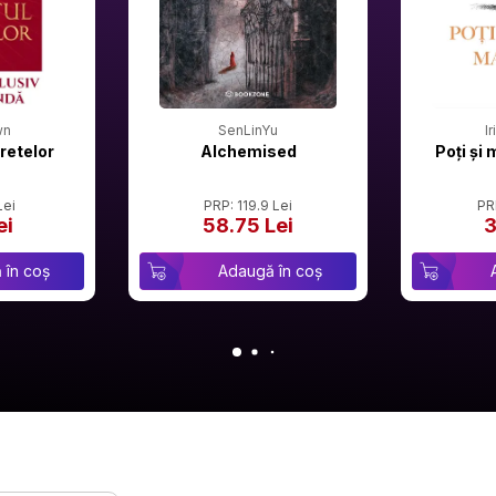
wn
SenLinYu
I
retelor
Alchemised
Poți și 
Lei
PRP: 119.9 Lei
PR
ei
58.75 Lei
3
 în coș
Adaugă în coș