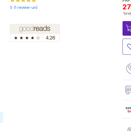
PRP:
27
5 (1 review-uri)
*preț
★
★
★
★
☆
4.26