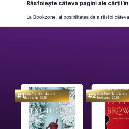
Răsfoiește câteva pagini ale cărții î
La Bookzone, ai posibilitatea de a răsfoi câteva
#1
#2
Gala Premilor Literare
Gala Premilor Literare
Bookzone 2025
Bookzone 2025