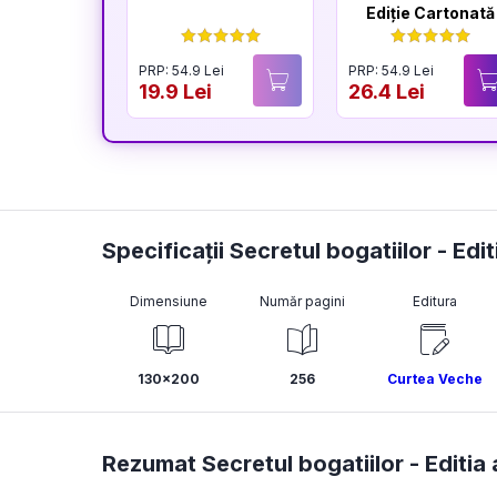
Ediție Cartonată
PRP: 54.9 Lei
PRP: 54.9 Lei
19.9 Lei
26.4 Lei
Specificații Secretul bogatiilor - Editi
Dimensiune
Număr pagini
Editura
130x200
256
Curtea Veche
Rezumat Secretul bogatiilor - Editia a