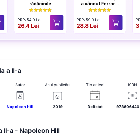
rădăcinile
a vândut Ferrari-
ul
PRP: 54.9 Lei
PRP: 59.9 Lei
PR
26.4 Lei
28.8 Lei
3
a a II-a
Autor
Anul publicării
Tip articol
ISBN
Napoleon Hill
2019
Delistat
978606440
 II-a -
Napoleon Hill