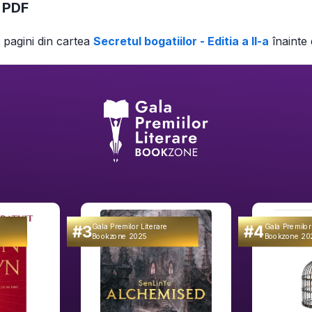
n PDF
 pagini din
cartea
Secretul bogatiilor - Editia a II-a
înainte
#3
#4
Gala Premilor Literare
Gala Premilor
Bookzone 2025
Bookzone 20