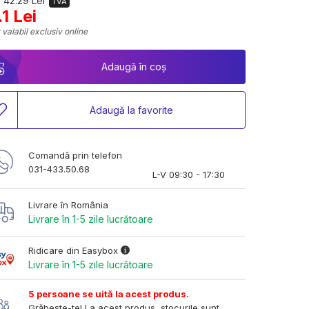
 42.29 Lei
TVA
.1 Lei
 valabil exclusiv online
Adaugă în coș
Adaugă la favorite
Comandă prin telefon
031-433.50.68
L-V 09:30 - 17:30
Livrare în România
Livrare în 1-5 zile lucrătoare
Ridicare din Easybox
Livrare în 1-5 zile lucrătoare
5 persoane se uită la acest produs.
Grăbește-te! La acest produs, stocurile sunt