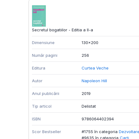
Secretul bogatiilor - Editia a II-a
Dimensiune
130x200
Număr pagini
256
Editura
Curtea Veche
Autor
Napoleon Hill
Anul publicării
2019
Tip articol
Delistat
ISBN
9786064402394
Scor Bestseller
#1755 în categoria
Dezvoltar
#9635 în categoria
Carti