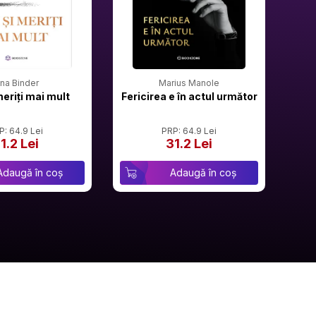
rina Binder
Marius Manole
meriți mai mult
Fericirea e în actul următor
P: 64.9 Lei
PRP: 64.9 Lei
1.2 Lei
31.2 Lei
Adaugă în coș
Adaugă în coș