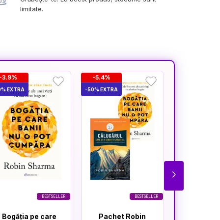
limitate.
-3.9%
-5.4%
-3.5%
0% EXTRA
-50% EXTRA
-50% EXTRA
BESTSELLER
BESTSELLER
Bogăția pe care
Pachet Robin
Efectul