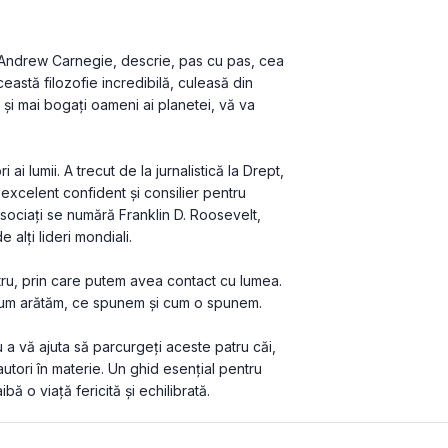
i Andrew Carnegie, descrie, pas cu pas, cea 
eastă filozofie incredibilă, culeasă din 
şi mai bogaţi oameni ai planetei, vă va 
ai lumii. A trecut de la jurnalistică la Drept, 
excelent confident şi consilier pentru 
asociaţi se numără Franklin D. Roosevelt, 
alţi lideri mondiali.
ru, prin care putem avea contact cu lumea. 
, cum arătăm, ce spunem şi cum o spunem.
 a vă ajuta să parcurgeţi aceste patru căi, 
tori în materie. Un ghid esenţial pentru 
bă o viaţă fericită şi echilibrată.