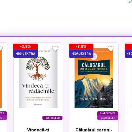
-3.8%
-3.8%
-50% EXTRA
-50% EXTRA
-5
VER
HARDCOVER
LER
BESTSELLER
BESTSELLER
Vindecă-ți
Călugărul care și-