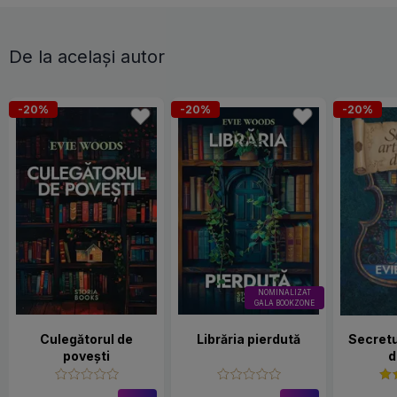
De la același autor
-20%
-20%
-20%
NOMINALIZAT
GALA BOOKZONE
Culegătorul de
Librăria pierdută
Secretu
povești
d