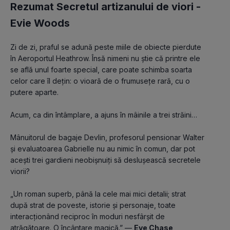
Rezumat Secretul artizanului de viori -
Evie Woods
Zi de zi, praful se adună peste miile de obiecte pierdute 
în Aeroportul Heathrow. Însă nimeni nu știe că printre ele 
se află unul foarte special, care poate schimba soarta 
celor care îl dețin: o vioară de o frumusețe rară, cu o 
putere aparte.
Acum, ca din întâmplare, a ajuns în mâinile a trei străini…
Mânuitorul de bagaje Devlin, profesorul pensionar Walter 
și evaluatoarea Gabrielle nu au nimic în comun, dar pot 
acești trei gardieni neobișnuiți să deslușească secretele 
viorii?
„Un roman superb, până la cele mai mici detalii; strat 
după strat de poveste, istorie și personaje, toate 
interacționând reciproc în moduri nesfârșit de 
atrăgătoare. O încântare magică.” — 
Eve Chase