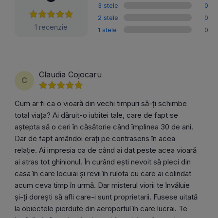
3 stele
0
2 stele
0
1 recenzie
1 stele
0
Claudia Cojocaru
C
Cum ar fi ca o vioară din vechi timpuri să-ți schimbe
total viața? Ai dăruit-o iubitei tale, care de fapt se
aștepta să o ceri în căsătorie când împlinea 30 de ani.
Dar de fapt amândoi erați pe contrasens în acea
relație. Ai impresia ca de când ai dat peste acea vioară
ai atras tot ghinionul. În curând ești nevoit să pleci din
casa în care locuiai și revii în rulota cu care ai colindat
acum ceva timp în urmă. Dar misterul viorii te învăluie
și-ți dorești să afli care-i sunt proprietarii. Fusese uitată
la obiectele pierdute din aeroportul în care lucrai. Te