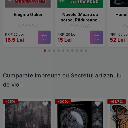
Enigma Otiliei
Nuvele (Moara cu
Hanul
noroc, Pãdureanca
s.a.)
PRP: 22 Lei
PRP: 20 Lei
PRP: 65 Le
16.5 Lei
15 Lei
52 Lei
Cumparate impreuna cu Secretul artizanului
de viori
-25%
-20%
-61.7%