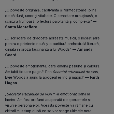
„O poveste originală, captivantă și fermecătoare, plină 
de căldură, umor și vitalitate. O cercetare minuțioasă, o 
scriitură frumoasă, o lectură palpitantă și complexă.” — 
Santa Montefiore
„O scrisoare de dragoste adresată muzicii, o îmbrățișare 
pentru o prietenie nouă și o partitură orchestrală literară, 
dirijată în proza ​​fascinantă a lui Woods.” — 
Amanda 
Geard
„O poveste emoționantă, care emană pasiune și căldură. 
Am iubit fiecare pagină! Prin 
Secretul artizanului de viori
, 
Evie Woods a ajuns la apogeul ei liric și magic!” — 
Faith 
Hogan
„
Secretul artizanului de viori
 m-a emoționat până la 
lacrimi. Am fost profund acaparată de speranțele și 
visurile personajelor. Această poveste va rămâne cu 
cititorii mult timp după ce se vor stinge ultimele note 