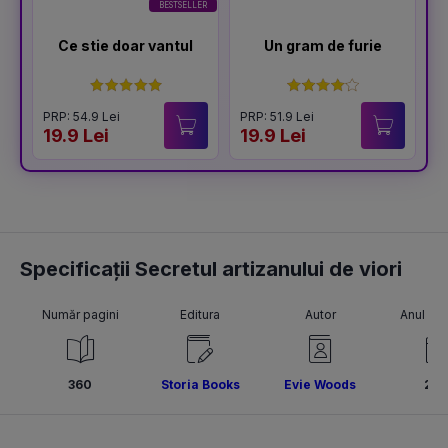
BESTSELLER
Ce stie doar vantul
Un gram de furie
PRP: 54.9 Lei
PRP: 51.9 Lei
P
19.9 Lei
19.9 Lei
1
Specificații Secretul artizanului de viori
Număr pagini
Editura
Autor
Anul pub
360
Storia Books
Evie Woods
20