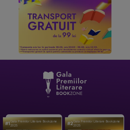
Gala Premilor Literare Bookzone
Gala Premilor Literare Bookzone
#1
#2
2025
2025