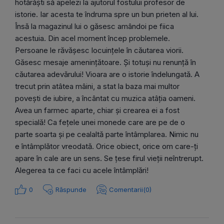
hotărăști să apelezi la ajutorul fostului profesor de
istorie. Iar acesta te îndruma spre un bun prieten al lui.
Însă la magazinul lui o găsesc amândoi pe fiica
acestuia. Din acel moment încep problemele.
Persoane le răvășesc locuințele în căutarea viorii.
Găsesc mesaje amenințătoare. Și totuși nu renunță în
căutarea adevărului! Vioara are o istorie îndelungată. A
trecut prin atâtea mâini, a stat la baza mai multor
povești de iubire, a încântat cu muzica atâția oameni.
Avea un farmec aparte, chiar și crearea ei a fost
specială! Ca fețele unei monede care are pe de o
parte soarta și pe cealaltă parte întâmplarea. Nimic nu
e întâmplător vreodată. Orice obiect, orice om care-ți
apare în cale are un sens. Se țese firul vieții neîntrerupt.
Alegerea ta ce faci cu acele întâmplări!
0
Răspunde
Comentarii(0)