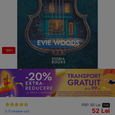
-20%
PRP: 65 Lei
TVA
52 Lei
5 (1 review-uri)