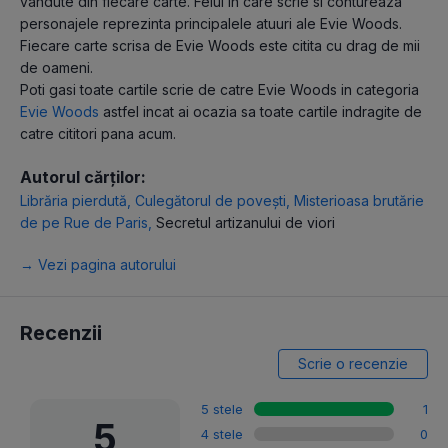
vandute din fiecare carte. Felul in care scrie si contureaza
personajele reprezinta principalele atuuri ale Evie Woods.
Fiecare carte scrisa de Evie Woods este citita cu drag de mii
de oameni.
Poti gasi toate cartile scrie de catre Evie Woods in categoria
Evie Woods
astfel incat ai ocazia sa toate cartile indragite de
catre cititori pana acum.
Autorul cărților:
Librăria pierdută
,
Culegătorul de povești
,
Misterioasa brutărie
de pe Rue de Paris
,
Secretul artizanului de viori
→ Vezi pagina autorului
Recenzii
Scrie o recenzie
5 stele
1
5
4 stele
0