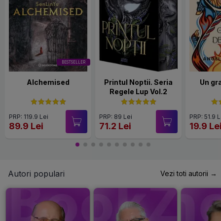
BESTSELLER
Alchemised
Printul Noptii. Seria
Un gr
Regele Lup Vol.2
PRP: 119.9 Lei
PRP: 89 Lei
PRP: 51.9 L
89.9 Lei
71.2 Lei
19.9 Le
Autori populari
Vezi toti autorii →