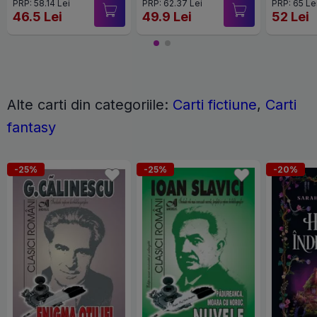
PRP: 58.14 Lei
PRP: 62.37 Lei
PRP: 65 Le
46.5 Lei
49.9 Lei
52 Lei
Alte carti din categoriile:
Carti fictiune
,
Carti
fantasy
-25%
-25%
-20%