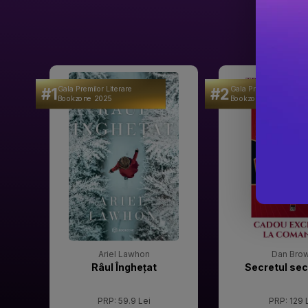
#1
#2
Gala Premilor Literare
Gala Premilor Literare
Bookzone 2025
Bookzone 2025
Ariel Lawhon
Dan Bro
Râul Înghețat
Secretul sec
PRP: 59.9 Lei
PRP: 129 