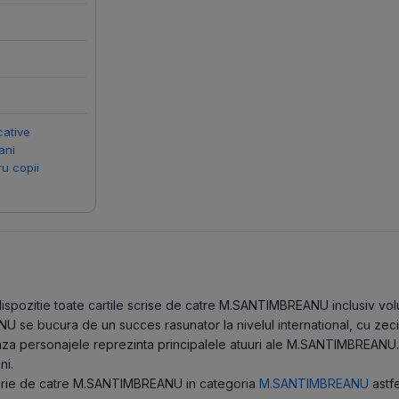
cative
ani
ru copii
spozitie toate cartile scrise de catre M.SANTIMBREANU inclusiv volume
 se bucura de un succes rasunator la nivelul international, cu zeci
eaza personajele reprezinta principalele atuuri ale M.SANTIMBREANU
ni.
 scrie de catre M.SANTIMBREANU in categoria
M.SANTIMBREANU
astfe