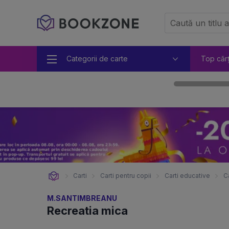
Categorii de carte
Top căr
Carti
Carti pentru copii
Carti educative
C
M.SANTIMBREANU
Recreatia mica