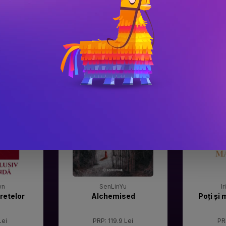
#3
#4
Gala Premilor Literare
Gala Premilor
Bookzone 2025
Bookzone 20
wn
SenLinYu
I
retelor
Alchemised
Poți și 
Lei
PRP: 119.9 Lei
PR