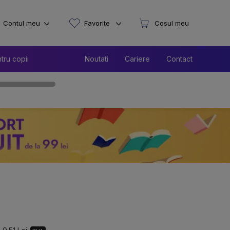
Contul meu
Favorite
Cosul meu
tru copii
Noutati
Cariere
Contact