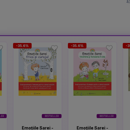
-35.6%
-35.6%
-3
LER
BESTSELLER
BESTSELLER
Emoțiile Sarei -
Emoțiile Sarei -