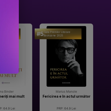
#5
#6
 Literare
Gala Premilor Literare
Gala 
25
Bookzone 2025
Book
rina Binder
Marius Manole
meriți mai mult
Fericirea e în actul următor
P: 64.9 Lei
PRP: 64.9 Lei