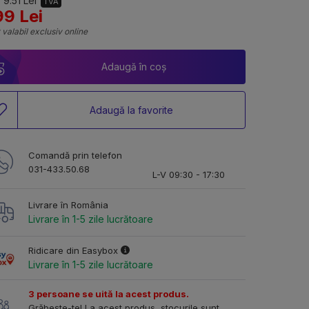
 9.51 Lei
TVA
99 Lei
 valabil exclusiv online
Adaugă în coș
Adaugă la favorite
Comandă prin telefon
031-433.50.68
L-V 09:30 - 17:30
Livrare în România
Livrare în 1-5 zile lucrătoare
Ridicare din Easybox
Livrare în 1-5 zile lucrătoare
3 persoane se uită la acest produs.
Grăbește-te! La acest produs, stocurile sunt