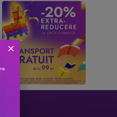
ine
!