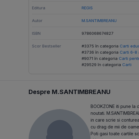
Editura
REGIS
Autor
M.SANTIMBREANU
ISBN
9786068674827
Scor Bestseller
#3375 în categoria
Carti edu
#3736 în categoria
Carti 6-8 
#9071 în categoria
Carti pent
#29529 în categoria
Carti
Despre M.SANTIMBREANU
BOOKZONE iti pune la di
noutati. M.SANTIMBREANU
in care scrie si contur
cu drag de mii de oame
Poti gasi toate cartile