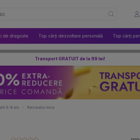
ți de dragoste
Top cărți dezvoltare personală
Top cărți pen
Transport GRATUIT de la 99 lei!
arti 6-8 ani
Recreatia mica