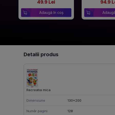
49.9 Lei
94.9 L
Adaugă în coș
Adaugă
Detalii produs
Recreatia mica
Dimensiune
130x200
Număr pagini
128