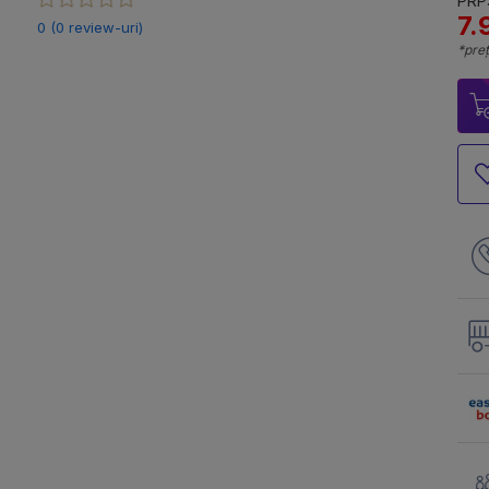
PRP:
7.
0 (0 review-uri)
*preț