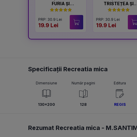
FURIA ȘI
TRISTEȚEA ȘI
LINIȘTEA
BUCURIA
PRP: 30.9 Lei
PRP: 30.9 Lei
19.9 Lei
19.9 Lei
Specificații Recreatia mica
Dimensiune
Număr pagini
Editura
130x200
128
REGIS
Rezumat Recreatia mica -
M.SANTI