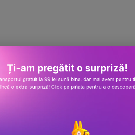
Ți-am pregătit o surpriză!
ansportul gratuit la 99 lei sună bine, dar mai avem pentru t
încă o extra-surpriză! Click pe piñata pentru a o descoperi