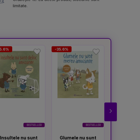
limitate.
5.6%
-35.6%
-37.3%
BESTSELLER
BESTSELLER
Insultele nu sunt
Glumele nu sunt
Atenti