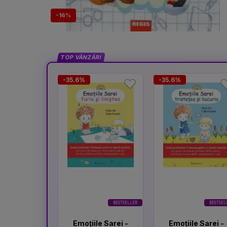
-16%
TOP VÂNZĂRI
-35.6%
-35.6%
BESTSELLER
BESTSEL
Emoțiile Sarei -
Emoțiile Sarei -