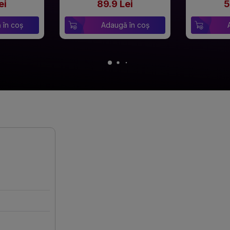
ei
89.9 Lei
5
 în coș
Adaugă în coș