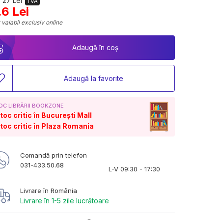
 27 Lei
TVA
.6 Lei
 valabil exclusiv online
Adaugă în coș
Adaugă la favorite
OC LIBRĂRII BOOKZONE
toc critic în București Mall
toc critic în Plaza Romania
Comandă prin telefon
031-433.50.68
L-V 09:30 - 17:30
Livrare în România
Livrare în 1-5 zile lucrătoare