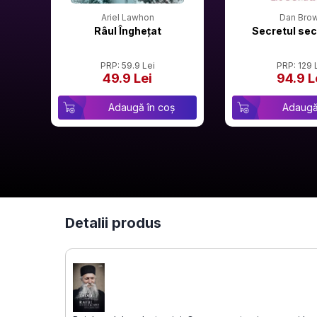
Ariel Lawhon
Dan Bro
Râul Înghețat
Secretul sec
PRP: 59.9 Lei
PRP: 129 
49.9 Lei
94.9 L
Adaugă în coș
Adaugă
Detalii produs