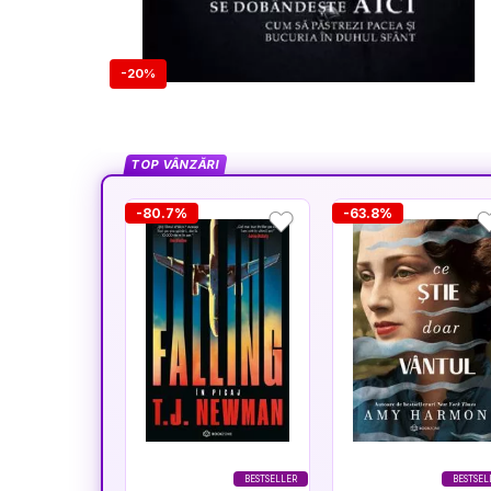
-20%
TOP VÂNZĂRI
-80.7%
-63.8%
BESTSELLER
BESTSEL