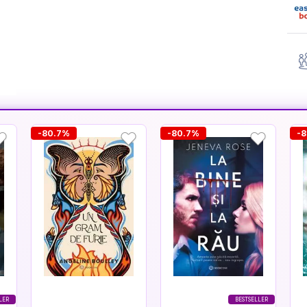
-80.7%
-80.7%
-
LER
BESTSELLER