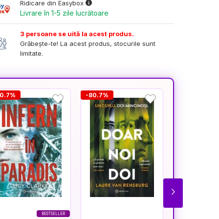
Ridicare din Easybox
Livrare în 1-5 zile lucrătoare
3 persoane se uită la acest produs.
Grăbește-te! La acest produs, stocurile sunt
limitate.
80.7%
-80.7%
-25.5%
BESTSELLER