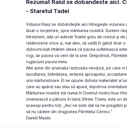
Rezumat Raiul se dobandeste aici. C
-
Staretul Tadei
Volumul Raiul se dobândește aici întregește viziunea
lăsat-o moştenire, spre mântuirea noastră. Suntem răs
întreținem, iată un adevăr foarte greu de crezut și de 
relativizeze orice și, mai ales, să vadă în gând doar o 
duhovnicești întâlnim ideea că pacea sufletească este r
rogi, iar pacea va veni de la sine. Dimpotrivă, Părinte
rugăciunii pacea inimii.

Alte arme din arsenalul războiului nevăzut, pe care ni 
ascultarea, blândețea, iertarea aproapelui, acceptarea
una mărturisitoare. El se opune duhului materialist al lum
care au apărut sau stau să apară, împotriva orientali
Mântuirea noastră stă numai în Domnul nostru Iisus Hrist
omenească a pătruns în taina Sfintei Treimi; este un dar
aceeași pentru toți: „Aici ne este dat să ne pregătim pe
să nu cădem din dragostea Părintelui Ceresc.”

Daniel Mazilu