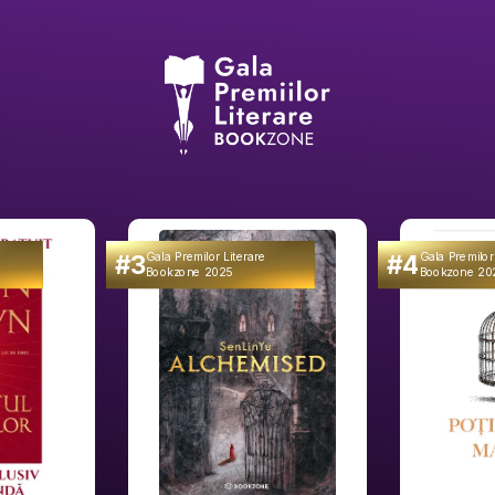
#3
#4
Gala Premilor Literare
Gala Premilor
Bookzone 2025
Bookzone 20