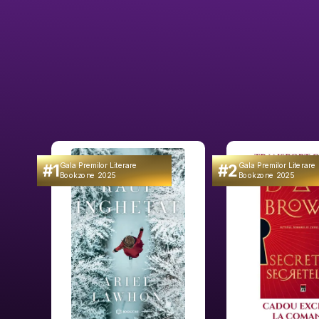
#1
#2
Gala Premilor Literare
Gala Premilor Literare
Bookzone 2025
Bookzone 2025