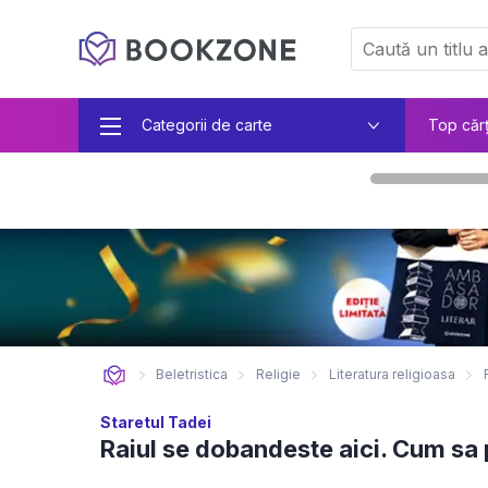
Categorii de carte
Top căr
Beletristica
Religie
Literatura religioasa
Staretul Tadei
Raiul se dobandeste aici. Cum sa 