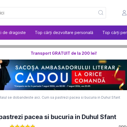
ți de dragoste
Top cărți dezvoltare personală
Top cărți pen
Transport GRATUIT de la 200 lei!
Raiul se dobandeste aici. Cum sa pastrezi pacea si bucuria in Duhul Sfant
pastrezi pacea si bucuria in Duhul Sfant