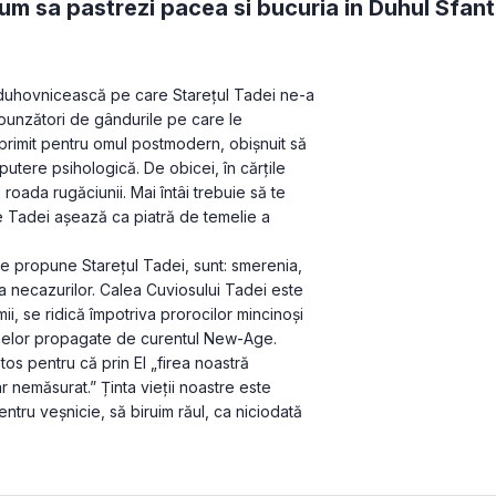
um sa pastrezi pacea si bucuria in Duhul Sfant
 duhovnicească pe care Starețul Tadei ne-a 
punzători de gândurile pe care le 
primit pentru omul postmodern, obișnuit să 
putere psihologică. De obicei, în cărțile 
oada rugăciunii. Mai întâi trebuie să te 
le Tadei așează ca piatră de temelie a 
le propune Starețul Tadei, sunt: smerenia, 
 necazurilor. Calea Cuviosului Tadei este 
ii, se ridică împotriva prorocilor mincinoși 
smelor propagate de curentul New-Age. 
os pentru că prin El „firea noastră 
 nemăsurat.” Ținta vieții noastre este 
ntru veșnicie, să biruim răul, ca niciodată 