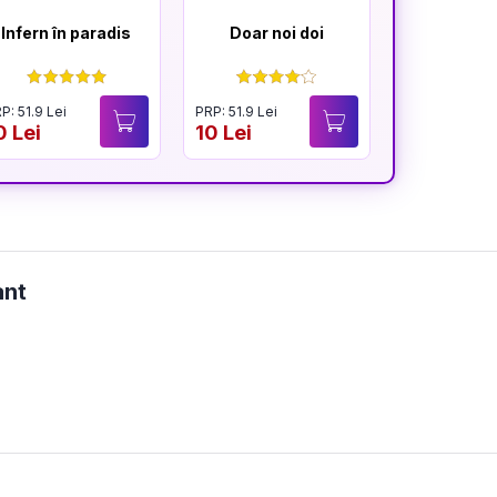
Infern în paradis
Doar noi doi
Cât t
înfloresc
P: 51.9 Lei
PRP: 51.9 Lei
PRP: 54.9 Lei
0 Lei
10 Lei
40.9 Lei
ant