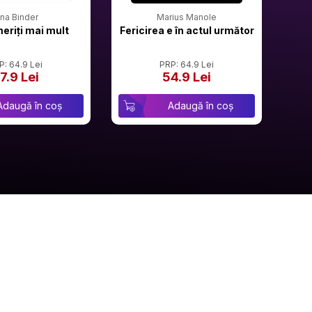
rina Binder
Marius Manole
meriți mai mult
Fericirea e în actul următor
P: 64.9 Lei
PRP: 64.9 Lei
7.9 Lei
54.9 Lei
Adaugă în coș
Adaugă în coș