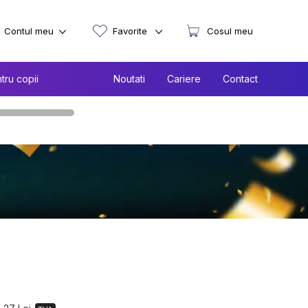
Contul meu
Favorite
Cosul meu
tru copii
Noutati
Cariere
Contact