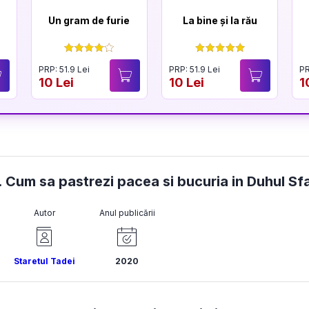
Un gram de furie
La bine și la rău
PRP: 51.9 Lei
PRP: 51.9 Lei
PR
10 Lei
10 Lei
1
i. Cum sa pastrezi pacea si bucuria in Duhul Sf
Autor
Anul publicării
Staretul Tadei
2020