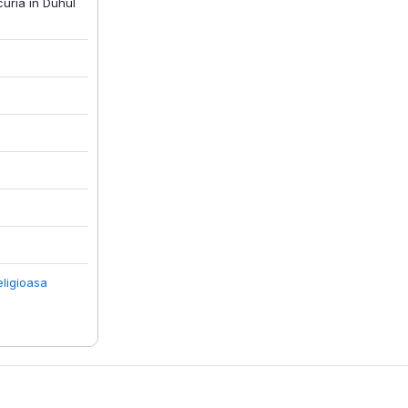
uria in Duhul
eligioasa
a