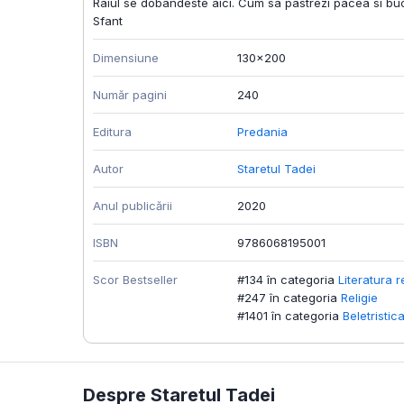
Raiul se dobandeste aici. Cum sa pastrezi pacea si buc
Sfant
Dimensiune
130x200
Număr pagini
240
Editura
Predania
Autor
Staretul Tadei
Anul publicării
2020
ISBN
9786068195001
Scor Bestseller
#134 în categoria
Literatura r
#247 în categoria
Religie
#1401 în categoria
Beletristic
Despre Staretul Tadei