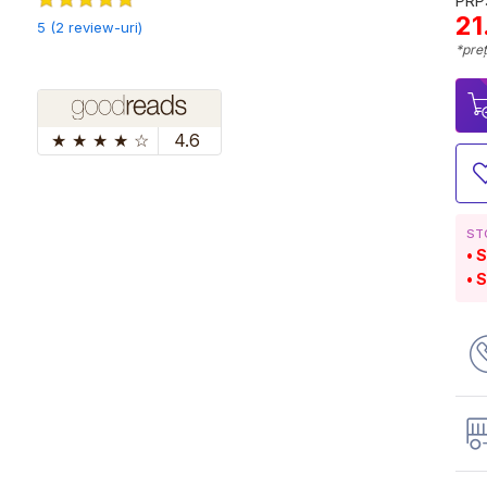
PRP:
21
5 (2 review-uri)
*preț
★
★
★
★
☆
4.6
ST
S
S