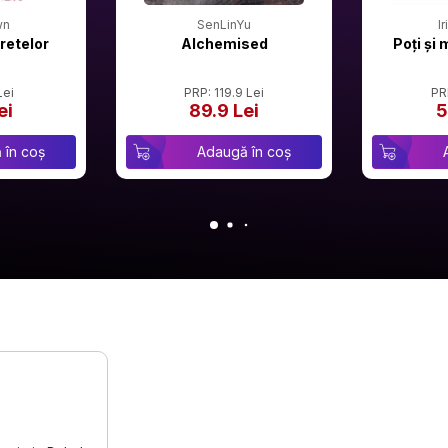
wn
SenLinYu
I
retelor
Alchemised
Poți și 
Lei
PRP: 119.9 Lei
PR
ei
89.9 Lei
5
 în coș
Adaugă în coș