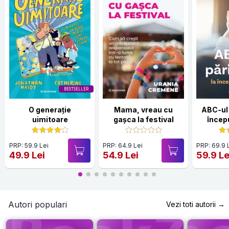
BESTSELLER
O generație
Mama, vreau cu
ABC-ul 
uimitoare
gașca la festival
încep
PRP: 59.9 Lei
PRP: 64.9 Lei
PRP: 69.9 
49.9 Lei
54.9 Lei
59.9 Le
Autori populari
Vezi toti autorii →