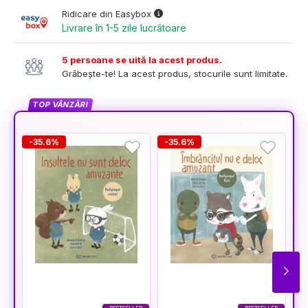
Ridicare din Easybox
Livrare în 1-5 zile lucrătoare
5 persoane se uită la acest produs.
Grăbește-te! La acest produs, stocurile sunt limitate.
TOP VÂNZĂRI
-35.6%
-35.6%
-