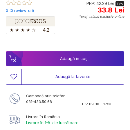
PRP: 42.29 Lei
TVA
33.8 Lei
0 (0 review-uri)
*preț valabil exclusiv online
★
★
★
★
☆
4.2
Adaugă în coș
Adaugă la favorite
Comandă prin telefon
031-433.50.68
L-V 09:30 - 17:30
Livrare în România
Livrare în 1-5 zile lucrătoare