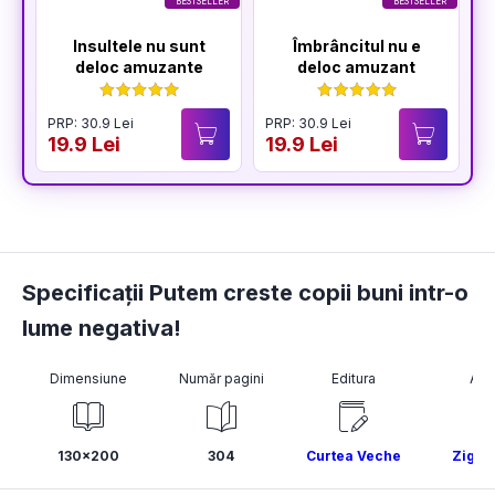
BESTSELLER
BESTSELLER
Insultele nu sunt
Îmbrâncitul nu e
deloc amuzante
deloc amuzant
PRP: 30.9 Lei
PRP: 30.9 Lei
P
19.9 Lei
19.9 Lei
1
Specificații Putem creste copii buni intr-o
lume negativa!
Dimensiune
Număr pagini
Editura
Aut
130x200
304
Curtea Veche
Zig Zi