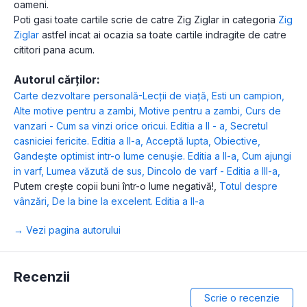
oameni.
Poti gasi toate cartile scrie de catre Zig Ziglar in categoria
Zig
Ziglar
astfel incat ai ocazia sa toate cartile indragite de catre
cititori pana acum.
Autorul cărților:
Carte dezvoltare personală-Lecții de viață
,
Esti un campion
,
Alte motive pentru a zambi
,
Motive pentru a zambi
,
Curs de
vanzari - Cum sa vinzi orice oricui. Editia a II - a
,
Secretul
casniciei fericite. Editia a II-a
,
Acceptă lupta
,
Obiective
,
Gandeşte optimist intr-o lume cenuşie. Editia a II-a
,
Cum ajungi
in varf
,
Lumea văzută de sus
,
Dincolo de varf - Editia a III-a
,
Putem crește copii buni într-o lume negativă!
,
Totul despre
vânzări
,
De la bine la excelent. Editia a II-a
→ Vezi pagina autorului
Recenzii
Scrie o recenzie