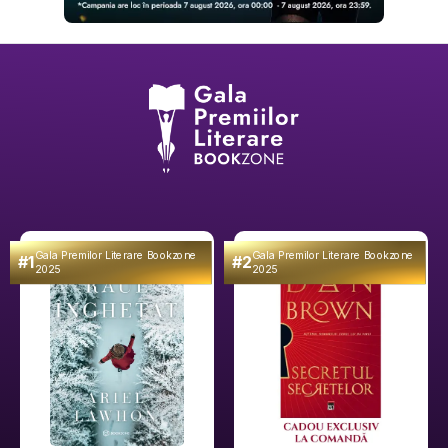
Gala Premilor Literare Bookzone
Gala Premilor Literare Bookzone
#1
#2
2025
2025