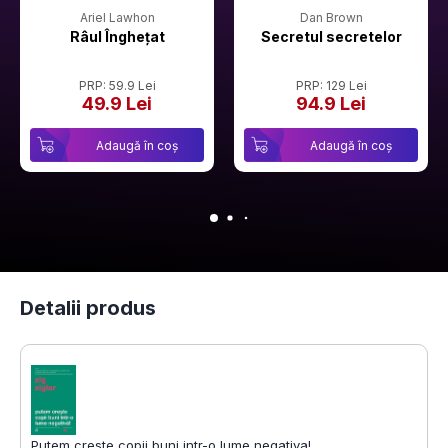
Ariel Lawhon
Dan Brown
Râul Înghețat
Secretul secretelor
PRP: 59.9 Lei
PRP: 129 Lei
49.9 Lei
94.9 Lei
Adaugă în coș
Adaugă în coș
Detalii produs
Putem creste copii buni intr-o lume negativa!