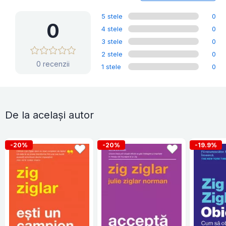
5 stele
0
0
4 stele
0
3 stele
0
2 stele
0
0 recenzii
1 stele
0
De la același autor
-20%
-20%
-19.9%