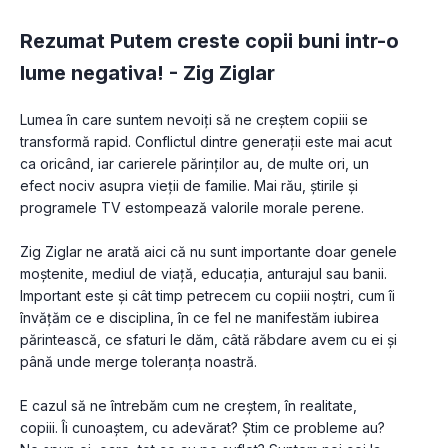
Rezumat Putem creste copii buni intr-o
lume negativa! -
Zig Ziglar
Lumea în care suntem nevoiţi să ne creştem copiii se 
transformă rapid. Conflictul dintre generaţii este mai acut 
ca oricând, iar carierele părinţilor au, de multe ori, un 
efect nociv asupra vieţii de familie. Mai rău, ştirile şi 
programele TV estompează valorile morale perene.
Zig Ziglar ne arată aici că nu sunt importante doar genele 
moştenite, mediul de viaţă, educaţia, anturajul sau banii. 
Important este şi cât timp petrecem cu copiii noştri, cum îi 
învăţăm ce e disciplina, în ce fel ne manifestăm iubirea 
părintească, ce sfaturi le dăm, câtă răbdare avem cu ei şi 
până unde merge toleranţa noastră.
E cazul să ne întrebăm cum ne creştem, în realitate, 
copiii. Îi cunoaştem, cu adevărat? Ştim ce probleme au? 