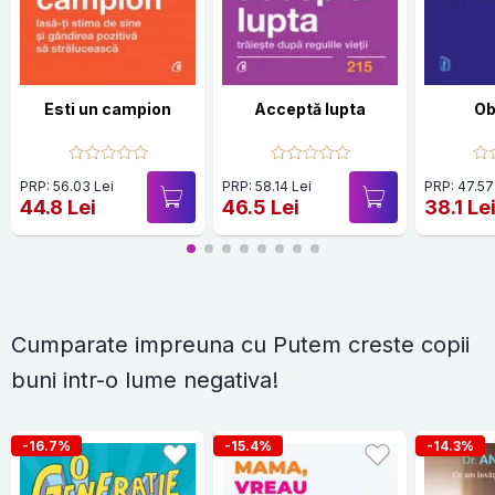
Esti un campion
Acceptă lupta
Ob
PRP: 56.03 Lei
PRP: 58.14 Lei
PRP: 47.57
44.8 Lei
46.5 Lei
38.1 Le
Cumparate impreuna cu Putem creste copii
buni intr-o lume negativa!
-16.7%
-15.4%
-14.3%