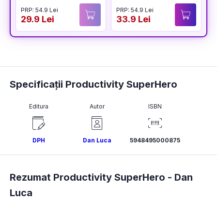
PRP: 54.9 Lei
PRP: 54.9 Lei
P
29.9 Lei
33.9 Lei
3
Specificații Productivity SuperHero
Editura
Autor
ISBN
DPH
Dan Luca
5948495000875
Rezumat Productivity SuperHero -
Dan
Luca