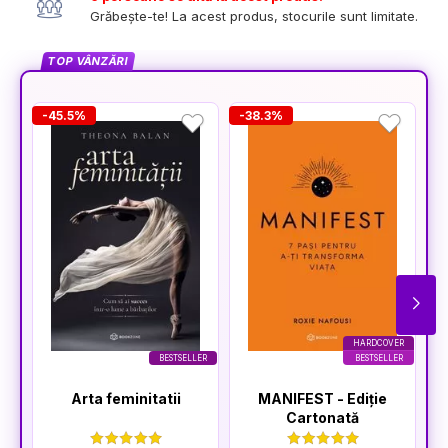
Grăbește-te! La acest produs, stocurile sunt limitate.
TOP VÂNZĂRI
-45.5%
-38.3%
-
HARDCOVER
BESTSELLER
BESTSELLER
Arta feminitatii
MANIFEST - Ediție
Cartonată