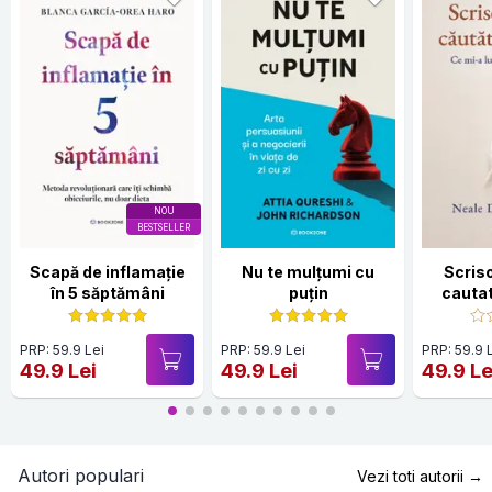
NOU
BESTSELLER
Scapă de inflamație
Nu te mulțumi cu
Scriso
în 5 săptămâni
puțin
cauta
PRP: 59.9 Lei
PRP: 59.9 Lei
PRP: 59.9 
49.9 Lei
49.9 Lei
49.9 Le
Autori populari
Vezi toti autorii →