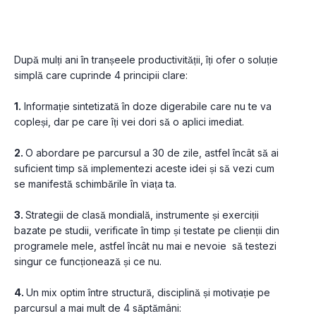
După mulți ani în tranșeele productivității, îți ofer o soluție 
simplă care cuprinde 4 principii clare:
1.
 Informație sintetizată în doze digerabile care nu te va 
copleși, dar pe care îți vei dori să o aplici imediat.
2. 
O abordare pe parcursul a 30 de zile, astfel încât să ai 
suficient timp să implementezi aceste idei și să vezi cum 
se manifestă schimbările în viața ta.
3. 
Strategii de clasă mondială, instrumente și exerciții 
bazate pe studii, verificate în timp și testate pe clienții din 
programele mele, astfel încât nu mai e nevoie  să testezi 
singur ce funcționează și ce nu.
4. 
Un mix optim între structură, disciplină și motivație pe 
parcursul a mai mult de 4 săptămâni: