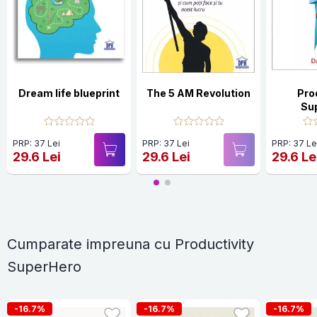
Dream life blueprint
The 5 AM Revolution
Pro
Su
PRP: 37 Lei
PRP: 37 Lei
PRP: 37 Le
29.6 Lei
29.6 Lei
29.6 Le
Cumparate impreuna cu Productivity
SuperHero
-16.7%
-16.7%
-16.7%