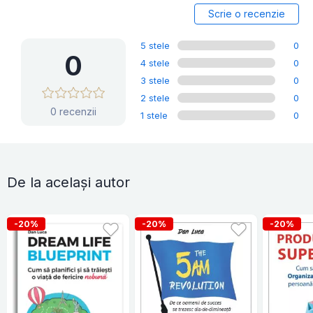
Scrie o recenzie
5 stele
0
0
4 stele
0
3 stele
0
2 stele
0
0 recenzii
1 stele
0
De la același autor
-20%
-20%
-20%