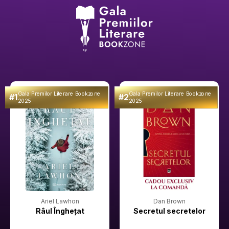
Gala Premilor Literare Bookzone
Gala Premilor Literare Bookzone
#1
#2
2025
2025
Ariel Lawhon
Dan Brown
Râul Înghețat
Secretul secretelor