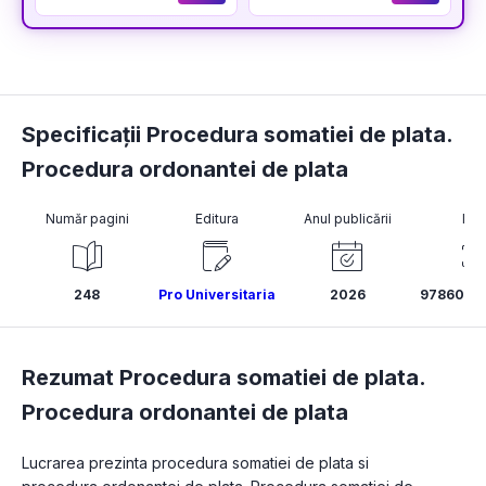
Specificații Procedura somatiei de plata.
Procedura ordonantei de plata
Număr pagini
Editura
Anul publicării
ISB
248
Pro Universitaria
2026
9786062
Rezumat Procedura somatiei de plata.
Procedura ordonantei de plata
Lucrarea prezinta procedura somatiei de plata si 