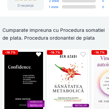
2 stele
0
0 recenzii
1 stele
0
Cumparate impreuna cu Procedura somatiei
de plata. Procedura ordonantei de plata
-16.7%
-16.7%
-16.7%
HARDCOVER
BESTSELLER
BESTSELLER