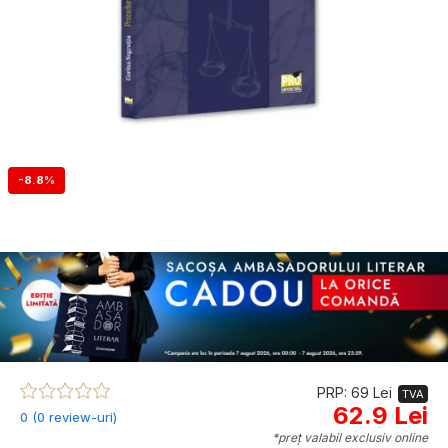
-8.8%
PRP: 69 Lei
TVA
62.9 Lei
0 (0 review-uri)
*preț valabil exclusiv online