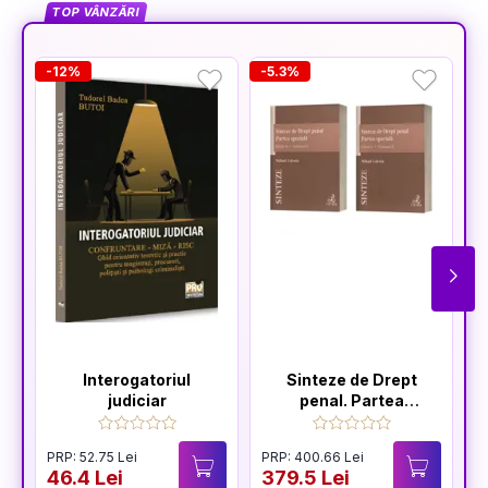
TOP VÂNZĂRI
-12%
-5.3%
-
Interogatoriul
Sinteze de Drept
judiciar
penal. Partea
speciala Vol.1 +
Vol.2 (editia a 6-a)
PRP: 52.75 Lei
PRP: 400.66 Lei
P
46.4 Lei
379.5 Lei
1