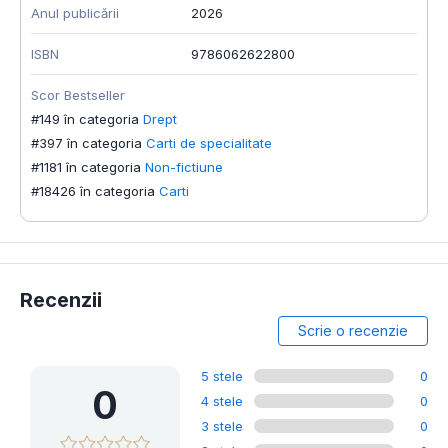
Anul publicării
2026
ISBN
9786062622800
Scor Bestseller
#149 în categoria
Drept
#397 în categoria
Carti de specialitate
#1181 în categoria
Non-fictiune
#18426 în categoria
Carti
Recenzii
Scrie o recenzie
5 stele
0
0
4 stele
0
3 stele
0