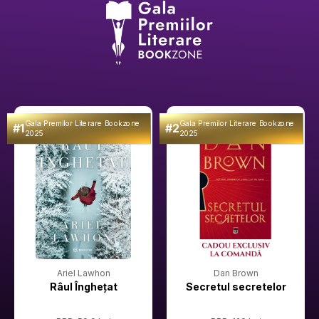
Gala Premilor Literare Bookzone
Gala Premilor Literare Bookzone
#1
#2
2025
2025
Ariel Lawhon
Dan Brown
Râul Înghețat
Secretul secretelor