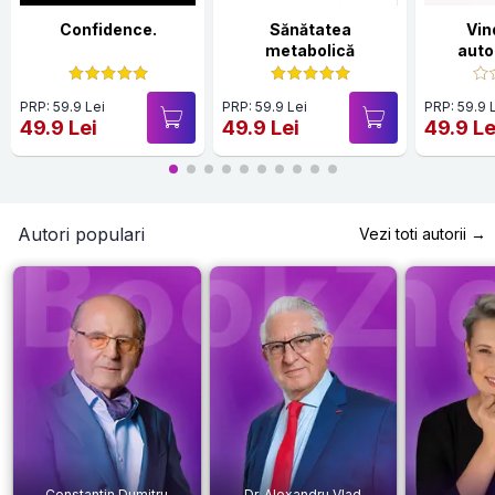
Confidence.
Sănătatea
Vin
metabolică
auto
PRP: 59.9 Lei
PRP: 59.9 Lei
PRP: 59.9 
49.9 Lei
49.9 Lei
49.9 Le
Autori populari
Vezi toti autorii →
Constantin Dumitru
Dr. Alexandru Vlad