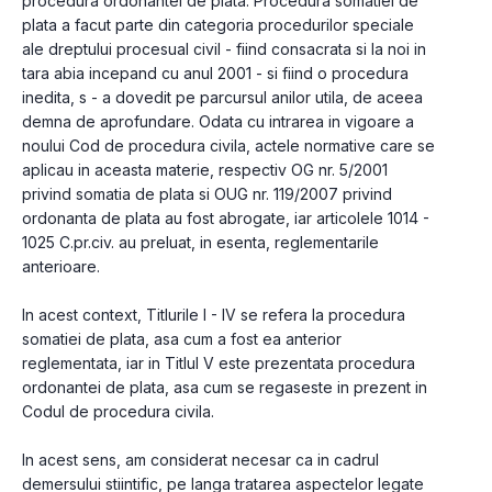
procedura ordonantei de plata. Procedura somatiei de 
plata a facut parte din categoria procedurilor speciale 
ale dreptului procesual civil - fiind consacrata si la noi in 
tara abia incepand cu anul 2001 - si fiind o procedura 
inedita, s - a dovedit pe parcursul anilor utila, de aceea 
demna de aprofundare. Odata cu intrarea in vigoare a 
noului Cod de procedura civila, actele normative care se 
aplicau in aceasta materie, respectiv OG nr. 5/2001 
privind somatia de plata si OUG nr. 119/2007 privind 
ordonanta de plata au fost abrogate, iar articolele 1014 - 
1025 C.pr.civ. au preluat, in esenta, reglementarile 
anterioare.
In acest context, Titlurile I - IV se refera la procedura 
somatiei de plata, asa cum a fost ea anterior 
reglementata, iar in Titlul V este prezentata procedura 
ordonantei de plata, asa cum se regaseste in prezent in 
Codul de procedura civila.
In acest sens, am considerat necesar ca in cadrul 
demersului stiintific, pe langa tratarea aspectelor legate 