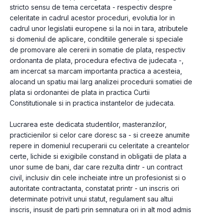
stricto sensu de tema cercetata - respectiv despre 
celeritate in cadrul acestor proceduri, evolutia lor in 
cadrul unor legislatii europene si la noi in tara, atributele 
si domeniul de aplicare, conditiile generale si speciale 
de promovare ale cererii in somatie de plata, respectiv 
ordonanta de plata, procedura efectiva de judecata -, 
am incercat sa marcam importanta practica a acesteia, 
alocand un spatiu mai larg analizei procedurii somatiei de 
plata si ordonantei de plata in practica Curtii 
Constitutionale si in practica instantelor de judecata.
Lucrarea este dedicata studentilor, masteranzilor, 
practicienilor si celor care doresc sa - si creeze anumite 
repere in domeniul recuperarii cu celeritate a creantelor 
certe, lichide si exigibile constand in obligatii de plata a 
unor sume de bani, dar care rezulta dintr - un contract 
civil, inclusiv din cele incheiate intre un profesionist si o 
autoritate contractanta, constatat printr - un inscris ori 
determinate potrivit unui statut, regulament sau altui 
inscris, insusit de parti prin semnatura ori in alt mod admis 