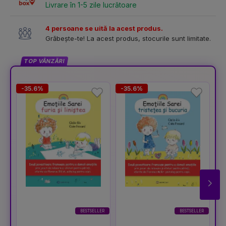
Livrare în 1-5 zile lucrătoare
4 persoane se uită la acest produs.
Grăbește-te! La acest produs, stocurile sunt limitate.
TOP VÂNZĂRI
-35.6%
-35.6%
-
BESTSELLER
BESTSELLER