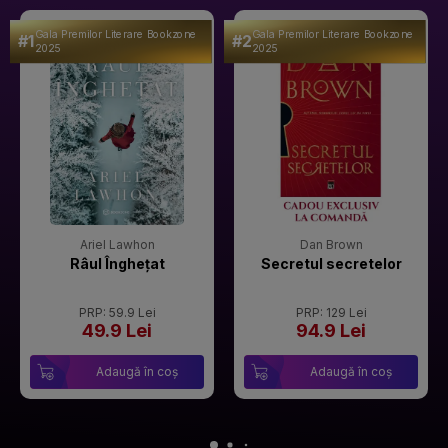
Gala Premilor Literare Bookzone
Gala Premilor Literare Bookzone
#1
#2
2025
2025
Ariel Lawhon
Dan Brown
Râul Înghețat
Secretul secretelor
PRP: 59.9 Lei
PRP: 129 Lei
49.9 Lei
94.9 Lei
Adaugă în coș
Adaugă în coș