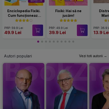
BESTSELLER
Enciclopedia Fixiki.
Fixiki: Hai să ne
Distr
Cum funcționează
jucăm!
Mari
lucrurile
PRP: 59.9 Lei
PRP: 49.9 Lei
PRP: 36.9 
49.9 Lei
39.9 Lei
13.9 Le
Autori populari
Vezi toti autorii →