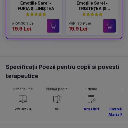
Emoțiile Sarei -
Emoțiile Sarei -
FURIA ȘI LINIȘTEA
TRISTEȚEA ȘI
BUCURIA
PRP: 30.9 Lei
PRP: 30.9 Lei
P
19.9 Lei
19.9 Lei
1
Specificații Poezii pentru copii si povesti
terapeutice
Dimensiune
Număr pagini
Editura
Aut
220x220
96
Ars Libri
Filofteia 
Maria Mag