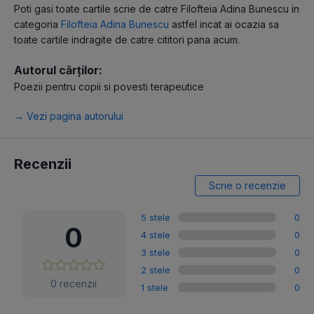
Poti gasi toate cartile scrie de catre Filofteia Adina Bunescu in
categoria
Filofteia Adina Bunescu
astfel incat ai ocazia sa
toate cartile indragite de catre cititori pana acum.
Autorul cărților:
Poezii pentru copii si povesti terapeutice
→ Vezi pagina autorului
Recenzii
Scrie o recenzie
5 stele
0
0
4 stele
0
3 stele
0
2 stele
0
0 recenzii
1 stele
0