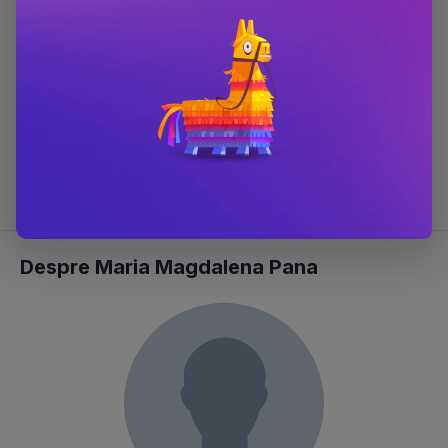
ISBN
9786063608148
Scor Bestseller
#1264 în categoria
Carti educative
#1268 în categoria
Carti 3-5 ani
#1344 în categoria
Carti 6-8 ani
#3266 în categoria
Carti pentru copii
#13845 în categoria
Carti
Despre Maria Magdalena Pana