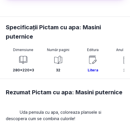
Specificații Pictam cu apa: Masini
puternice
Dimensiune
Număr pagini
Editura
Anul pub
280x220x3
32
Litera
201
Rezumat Pictam cu apa: Masini puternice
			Uda pensula cu apa, coloreaza plansele si 
descopera cum se combina culorile!