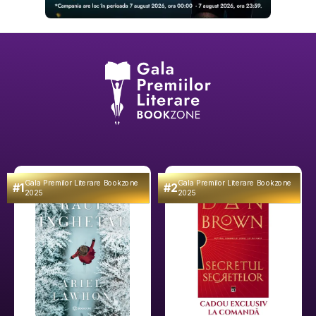
Gala Premilor Literare Bookzone
Gala Premilor Literare Bookzone
#1
#2
2025
2025