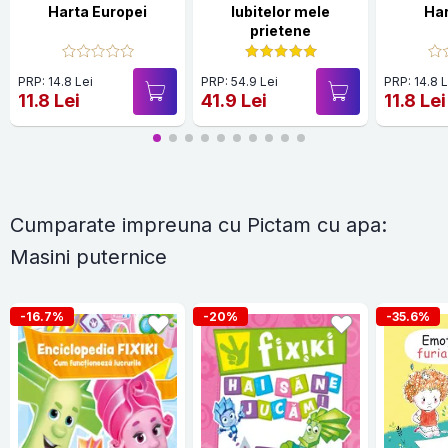
Harta Europei
Iubitelor mele
Har
prietene
PRP: 14.8 Lei
PRP: 54.9 Lei
PRP: 14.8 L
11.8 Lei
41.9 Lei
11.8 Lei
Cumparate impreuna cu Pictam cu apa:
Masini puternice
-16.7%
-20%
-35.6%