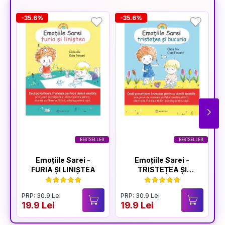
-35.6%
-35.6%
-
BESTSELLER
BESTSELLER
Emoțiile Sarei -
Emoțiile Sarei -
FURIA ȘI LINIȘTEA
TRISTEȚEA ȘI
BUCURIA
PRP: 30.9 Lei
PRP: 30.9 Lei
P
19.9 Lei
19.9 Lei
1