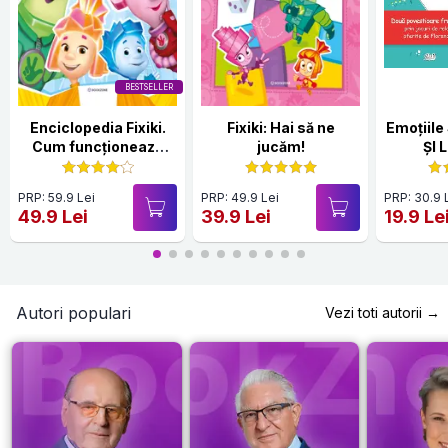
BESTSELLER
Enciclopedia Fixiki.
Fixiki: Hai să ne
Emoțiile Sare
Cum funcționează
jucăm!
ȘI 
lucrurile
PRP: 59.9 Lei
PRP: 49.9 Lei
PRP: 30.9 
49.9 Lei
39.9 Lei
19.9 Le
Autori populari
Vezi toti autorii →