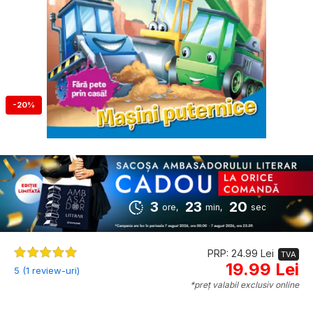
-20%
3
23
19
ore,
min,
sec
PRP: 24.99 Lei
TVA
19.99 Lei
5 (1 review-uri)
*preț valabil exclusiv online