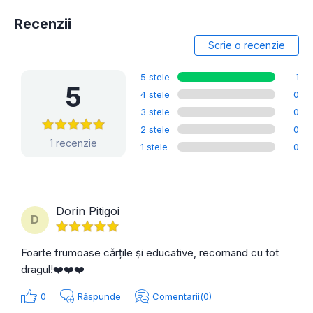
Recenzii
Scrie o recenzie
5 stele
1
5
4 stele
0
3 stele
0
2 stele
0
1 recenzie
1 stele
0
Dorin Pitigoi
D
Foarte frumoase cărțile și educative, recomand cu tot
dragul!❤️❤️❤️
0
Răspunde
Comentarii(0)