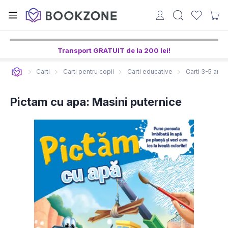
3
23
19
ore,
min,
sec
Transport GRATUIT de la 200 lei!
Carti
Carti pentru copii
Carti educative
Carti 3-5 ani
Pictam cu apa: Masini puternice