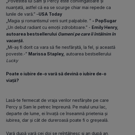
„Povestea lui Sam și Percy este convingătoare și 
nuanțată, astfel că ea se scurge chiar mai repede ca 
lunile de vară.” –
USA Today
„Magia și romantismul verii sunt palpabile. ” 
- PopSugar
„Un debut radiant cu emoții zdrobitoare.” - 
Emily Henry, 
autoarea bestsellerului 
Oameni pe care îi întâlnim în 
vacanță.
„Mi-aș fi dorit ca vara să fie nesfârșită, la fel, și această 
poveste.-” 
Marissa Stapley,
 autoarea bestsellerului 
Lucky
Poate o iubire de-o vară să devină o iubire de-o 
viață?
Lasă-te fermecat de vraja verilor nesfârșite pe care 
Percy și Sam le petrec împreună. Pe malul unui lac, 
departe de lume, ei învață ce înseamnă prietenia și 
iubirea, dar și cât de dureroasă poate fi o greșeală.
Vară după vară cei doi se reîntâlnesc și an după an, 