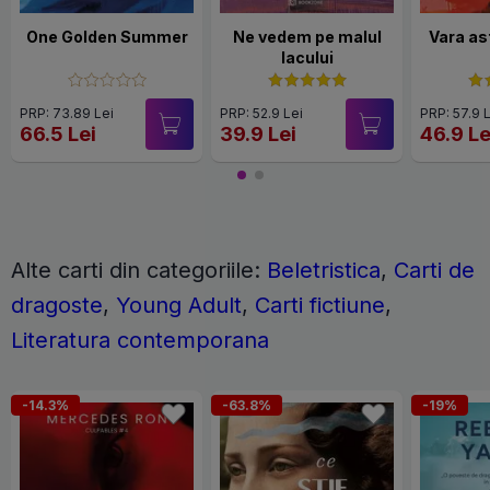
One Golden Summer
Ne vedem pe malul
Vara ast
lacului
PRP: 73.89 Lei
PRP: 52.9 Lei
PRP: 57.9 
66.5 Lei
39.9 Lei
46.9 Le
Alte carti din categoriile:
Beletristica
,
Carti de
dragoste
,
Young Adult
,
Carti fictiune
,
Literatura contemporana
-14.3%
-63.8%
-19%