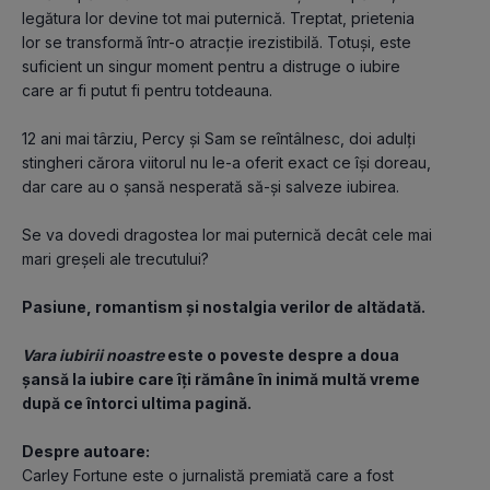
legătura lor devine tot mai puternică. Treptat, prietenia 
lor se transformă într-o atracție irezistibilă. Totuși, este 
suficient un singur moment pentru a distruge o iubire 
care ar fi putut fi pentru totdeauna.
12 ani mai târziu, Percy și Sam se reîntâlnesc, doi adulți 
stingheri cărora viitorul nu le-a oferit exact ce își doreau, 
dar care au o șansă nesperată să-și salveze iubirea.
Se va dovedi dragostea lor mai puternică decât cele mai 
mari greșeli ale trecutului?
Pasiune, romantism și nostalgia verilor de altădată.
Vara iubirii noastre
 este o poveste despre a doua 
șansă la iubire care îți rămâne în inimă multă vreme 
după ce întorci ultima pagină. 
Despre autoare:
Carley Fortune este o jurnalistă premiată care a fost 