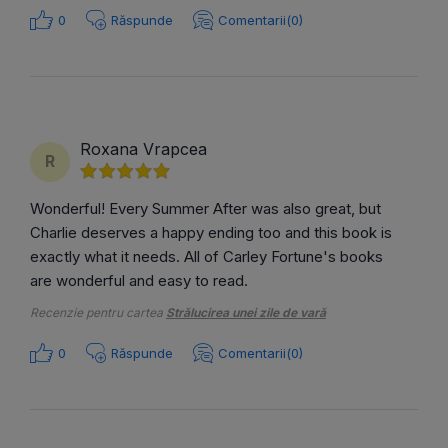
0
Răspunde
Comentarii(0)
Roxana Vrapcea
R
Wonderful! Every Summer After was also great, but
Charlie deserves a happy ending too and this book is
exactly what it needs. All of Carley Fortune's books
are wonderful and easy to read.
Recenzie pentru cartea
Strălucirea unei zile de vară
0
Răspunde
Comentarii(0)