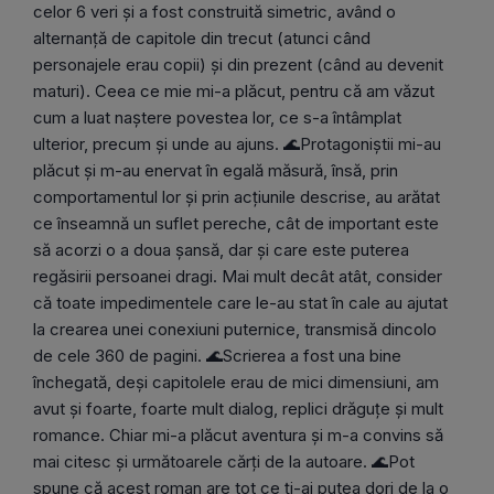
celor 6 veri și a fost construită simetric, având o
alternanță de capitole din trecut (atunci când
personajele erau copii) și din prezent (când au devenit
maturi). Ceea ce mie mi-a plăcut, pentru că am văzut
cum a luat naștere povestea lor, ce s-a întâmplat
ulterior, precum și unde au ajuns. 🌊Protagoniștii mi-au
plăcut și m-au enervat în egală măsură, însă, prin
comportamentul lor și prin acțiunile descrise, au arătat
ce înseamnă un suflet pereche, cât de important este
să acorzi o a doua șansă, dar și care este puterea
regăsirii persoanei dragi. Mai mult decât atât, consider
că toate impedimentele care le-au stat în cale au ajutat
la crearea unei conexiuni puternice, transmisă dincolo
de cele 360 de pagini. 🌊Scrierea a fost una bine
închegată, deşi capitolele erau de mici dimensiuni, am
avut și foarte, foarte mult dialog, replici drăguțe şi mult
romance. Chiar mi-a plăcut aventura și m-a convins să
mai citesc și următoarele cărți de la autoare. 🌊Pot
spune că acest roman are tot ce ți-ai putea dori de la o