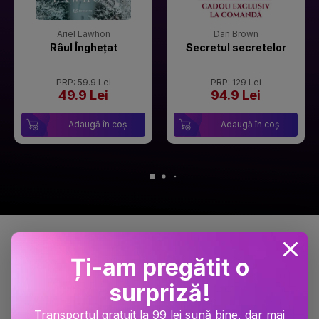
Ariel Lawhon
Dan Brown
Râul Înghețat
Secretul secretelor
PRP: 59.9 Lei
PRP: 129 Lei
49.9 Lei
94.9 Lei
Adaugă în coș
Adaugă în coș
Detalii produse
Ți-am pregătit o
surpriză!
Transportul gratuit la 99 lei sună bine, dar mai