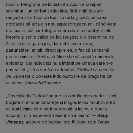
făcut o fotografie de la distanță. Acum e complet 
schimbat – un bărbat seducător, fără inhibiții, care 
reușește să o facă pe Buni să râdă și pe Alice să-și 
dorească să aibă din nou șaptesprezece ani, când viața 
era mai simplă, iar fotografia era doar un hobby. Zilele 
însorite și serile calde pe lac reușesc s-o determine pe 
Alice să lase garda jos, dar ochii aceia verzi, 
pătrunzători, ațintiți direct spre ea, o fac să se teamă 
pentru inima ei. Pentru că Alice știe să scoată oamenii în 
evidență, dar niciodată nu a întâlnit pe cineva care s-o 
privească și să o vadă cu adevărat. 
Strălucirea unei zile 
de vară
 este
o poveste înduioșătoare de dragoste din 
universul 
Vara Iubirii noastre
.
„Poveștile lui Carley Fortune au o strălucire aparte – sunt 
bogate în emoție, tandrețe și magie. M-au făcut să cred 
cu toată inima că o vară petrecută la lac nu e doar o 
vacanță, ci o experiență esențială în viață.” — 
Abby 
Jimenez
, autoare de bestsellere #1 
New York Times