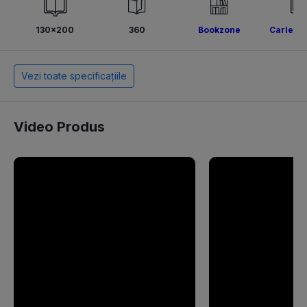
130x200
360
Bookzone
Carley F
Vezi toate specificațiile
Video Produs