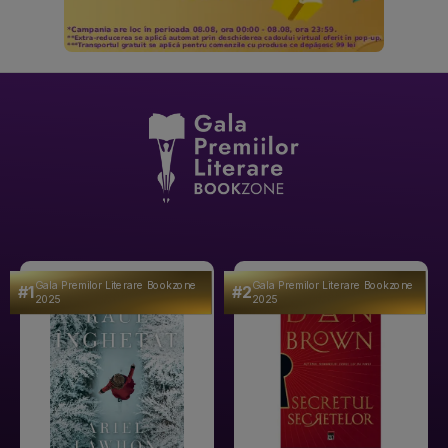
Gala Premilor Literare Bookzone
Gala Premilor Literare Bookzone
#1
#2
2025
2025