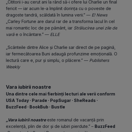
„Cititorii i-au cerut ani la rând să-i ofere lui Charlie un final 
fericit — iar acum le-a împlinit dorința cu o poveste de 
dragoste tandră, scăldată în lumina verii.” — 
E! News
„Carley Fortune are darul rar de a transforma lacul în cel 
mai romantic loc de pe pământ, iar 
Strălucirea unei zile de 
vară 
e o încântare.” — 
ELLE
„Scânteile dintre Alice și Charlie sar direct de pe pagină, 
iar fermecătoarea Buni adaugă profunzime emoțională. O 
lectură care e, pur și simplu, o plăcere.” — 
Publishers 
Weekly
Vara iubirii noastre
Una dintre cele mai fierbinți lecturi ale verii conform
USA Today ∙ Parade ∙ PopSugar ∙ SheReads ∙ 
BuzzFeed ∙ BookBub ∙ Bustle
„Vara iubirii noastre
 este romanul de vacanță prin 
excelență, plin de dor și de iubiri pierdute.” – 
BuzzFeed