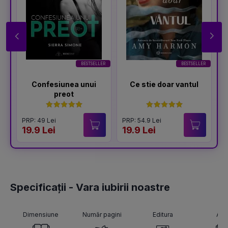
BESTSELLER
BESTSELLER
Confesiunea unui
Ce stie doar vantul
preot
PRP: 49 Lei
PRP: 54.9 Lei
P
19.9 Lei
19.9 Lei
1
Specificații - Vara iubirii noastre
Dimensiune
Număr pagini
Editura
Aut