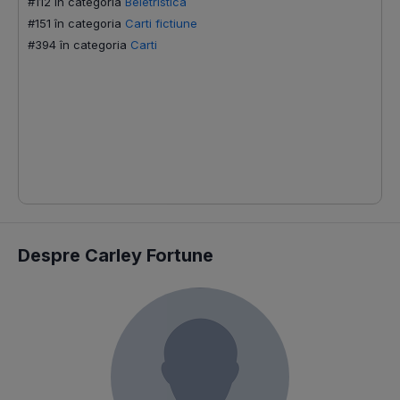
#112 în categoria
Beletristica
#151 în categoria
Carti fictiune
S
#394 în categoria
Carti
#
#
#
#
#
#
#
Despre Carley Fortune