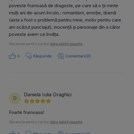
poveste frumoasă de dragoste, pe care să o ții minte
mulți ani de-acum încolo.: romantism, emoție, dramă
(asta a fost o problemă pentru mine, motiv pentru care
am scăzut punctajul), inocență și personaje din a căror
poveste avem ce învăța.
Recenzie pentru cartea
Vara iubirii noastre
0
Răspunde
Comentarii(0)
Daniela Iulia Draghici
D
Foarte frumoasa!
Recenzie pentru cartea
Vara iubirii noastre
0
Răspunde
Comentarii(0)