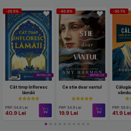
-25.5%
-63.8%
-30.1%
BESTSELLER
BESTSELLER
Cât timp înfloresc
Ce stie doar vantul
Călugăr
lămâii
vândut
PRP: 54.9 Lei
PRP: 54.9 Lei
PRP: 59.9 
40.9 Lei
19.9 Lei
41.9 Le