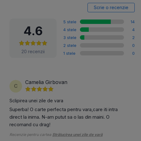
Scrie o recenzie
5 stele
14
4.6
4 stele
4
3 stele
2
2 stele
0
20 recenzii
1 stele
0
Camelia Girbovan
C
Sclipirea unei zile de vara
Superba! O carte perfecta pentru vara,care iti intra
direct la inima. N-am putut sa o las din maini. O
recomand cu drag!
Recenzie pentru cartea
Strălucirea unei zile de vară