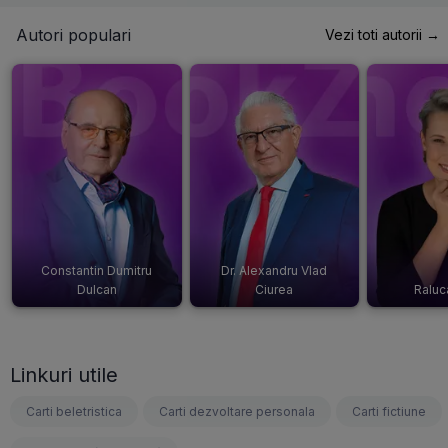
Autori populari
Vezi toti autorii →
Constantin Dumitru
Dr. Alexandru Vlad
Dulcan
Ciurea
Raluc
Linkuri utile
Carti beletristica
Carti dezvoltare personala
Carti fictiune