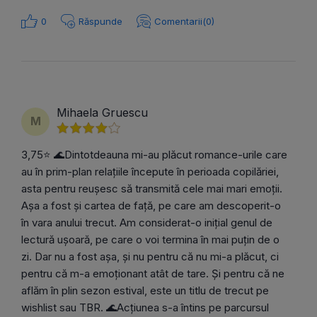
0
Răspunde
Comentarii(0)
Mihaela Gruescu
M
3,75⭐ 🌊Dintotdeauna mi-au plăcut romance-urile care
au în prim-plan relațiile începute în perioada copilăriei,
asta pentru reușesc să transmită cele mai mari emoții.
Așa a fost și cartea de față, pe care am descoperit-o
în vara anului trecut. Am considerat-o inițial genul de
lectură ușoară, pe care o voi termina în mai puțin de o
zi. Dar nu a fost așa, și nu pentru că nu mi-a plăcut, ci
pentru că m-a emoționant atât de tare. Şi pentru că ne
aflăm în plin sezon estival, este un titlu de trecut pe
wishlist sau TBR. 🌊Acțiunea s-a întins pe parcursul