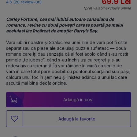
69.9 Lei
4.6 (20 review-uri)
*preț valabil exclusiv online
Carley Fortune, cea mai iubită autoare canadiană de 
romance, revine cu două povești care te poartă pe malul 
aceluiași lac încărcat de emoție: Barry’s Bay.
Vara iubirii noastre și Strălucirea unei zile de vară pot fi citite 
separat sau ca piese ale aceluiași puzzle sufletesc — două 
romane care îți dau senzația că ai fost acolo când s-au rostit 
primele „te iubesc”, când s-au închis uși cu regret și s-au 
redeschis cu speranță. Îți vor rămâne în inimă ca serile de 
vară în care totul pare posibil: cu pontonul scârțâind sub pași, 
căldura unui foc în șemineu și liniștea adâncă a unui lac care 
ascultă mai bine decât oricine.
Adaugă în coș
Adaugă la favorite