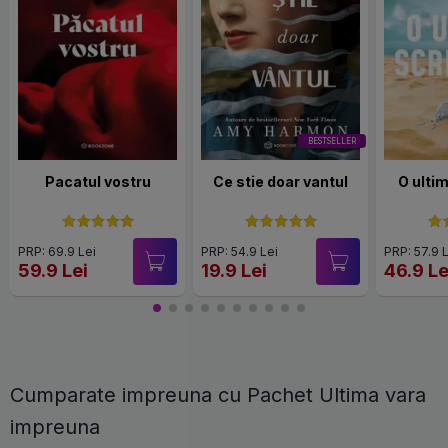
BESTSELLER
Pacatul vostru
Ce stie doar vantul
O ulti
PRP: 69.9 Lei
PRP: 54.9 Lei
PRP: 57.9 
59.9 Lei
19.9 Lei
46.9 Le
Cumparate impreuna cu Pachet Ultima vara
impreuna