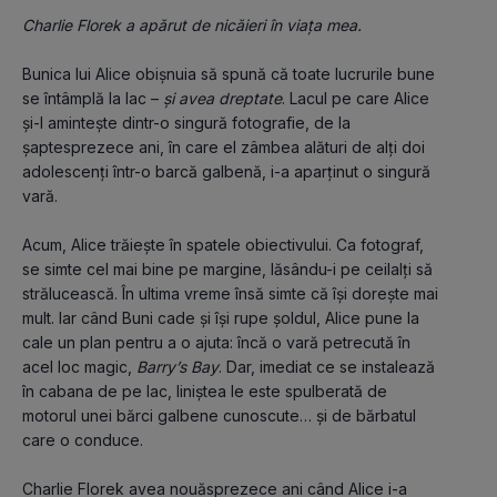
Charlie Florek a apărut de nicăieri în viața mea.
Bunica lui Alice obișnuia să spună că toate lucrurile bune 
se întâmplă la lac – 
și avea dreptate
. Lacul pe care Alice 
și-l amintește dintr-o singură fotografie, de la 
șaptesprezece ani, în care el zâmbea alături de alți doi 
adolescenți într-o barcă galbenă, i-a aparținut o singură 
vară.
Acum, Alice trăiește în spatele obiectivului. Ca fotograf, 
se simte cel mai bine pe margine, lăsându-i pe ceilalți să 
strălucească. În ultima vreme însă simte că își dorește mai 
mult. Iar când Buni cade și își rupe șoldul, Alice pune la 
cale un plan pentru a o ajuta: încă o vară petrecută în 
acel loc magic, 
Barry’s Bay
. Dar, imediat ce se instalează 
în cabana de pe lac, liniștea le este spulberată de 
motorul unei bărci galbene cunoscute… și de bărbatul 
care o conduce.
Charlie Florek avea nouăsprezece ani când Alice i-a 