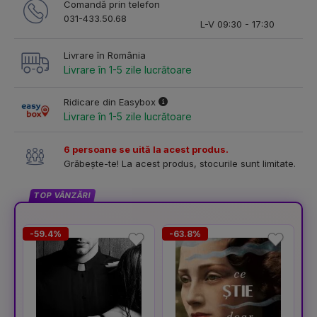
Comandă prin telefon
031-433.50.68
L-V 09:30 - 17:30
Livrare în România
Livrare în 1-5 zile lucrătoare
Ridicare din Easybox
Livrare în 1-5 zile lucrătoare
6 persoane se uită la acest produs.
Grăbește-te! La acest produs, stocurile sunt limitate.
TOP VÂNZĂRI
-59.4%
-63.8%
-