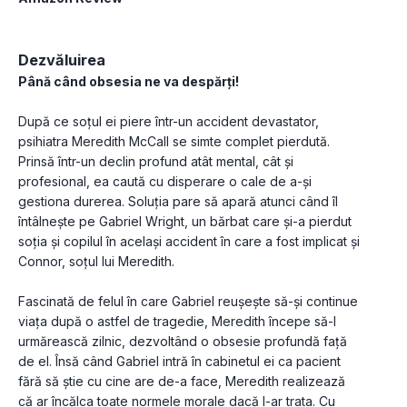
Dezvăluirea
Până când obsesia ne va despărți!
După ce soțul ei piere într-un accident devastator, 
psihiatra Meredith McCall se simte complet pierdută. 
Prinsă într-un declin profund atât mental, cât și 
profesional, ea caută cu disperare o cale de a-și 
gestiona durerea. Soluția pare să apară atunci când îl 
întâlnește pe Gabriel Wright, un bărbat care și-a pierdut 
soția și copilul în același accident în care a fost implicat și 
Connor, soțul lui Meredith.
Fascinată de felul în care Gabriel reușește să-și continue 
viața după o astfel de tragedie, Meredith începe să-l 
urmărească zilnic, dezvoltând o obsesie profundă față 
de el. Însă când Gabriel intră în cabinetul ei ca pacient 
fără să știe cu cine are de-a face, Meredith realizează 
că ar încălca toate normele morale dacă l-ar trata. Cu 