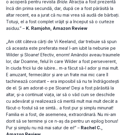
o acoperă pentru revista 
Bride
. Atracția a fost prezentă 
încă din prima secundă, dar, după ce a fost părăsită la 
altar recent, ea a jurat că nu mai vrea să audă de bărbați. 
Totuși, el a fost complet vrăjit și a început să o curteze 
asiduu.” – 
K. Ramjohn, Amazon Review
„Am citit câteva cărți de Vi Keeland, dar trebuie să spun 
că aceasta este preferata mea! I-am iubit la nebunie pe 
Wilder și Sloane! Efectiv, enorm! Amândoi aveau traumele 
lor, dar Doamne, felul în care Wilder a fost perseverent, 
în ciuda fricii lui de iubire... m-a făcut să-l ador și mai mult. 
E amuzant, fermecător și are un frate mai mic care îl 
tachinează constant – era imposibil să nu te îndrăgostești 
de el. Și am adorat-o pe Sloane! Deși a fost părăsită la 
altar, și-a continuat viața, iar să o văd cum se deschide 
cu adevărat și realizează că merită mult mai mult decât a 
făcut-o fostul să se simtă... a fost pur și simplu minunat! 
Familia ei a fost, de asemenea, extraordinară. Nu mi-am 
dorit să se termine și ce n-aș da pentru un epilog bonus! 
Pur și simplu nu mă mai satur de ei!” – 
Rachel C., 
Amazon Review