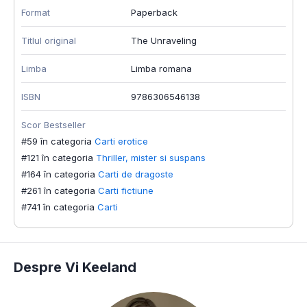
Format
Paperback
T
Titlul original
The Unraveling
L
Limba
Limba romana
I
ISBN
9786306546138
S
#
Scor Bestseller
#
#59 în categoria
Carti erotice
#
#121 în categoria
Thriller, mister si suspans
#
#164 în categoria
Carti de dragoste
#261 în categoria
Carti fictiune
#741 în categoria
Carti
Despre Vi Keeland