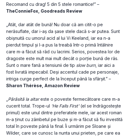
Recomand cu drag! 5 din 5 stele romantice!” – 
TheConnieFox, Goodreads Review
„Atât, dar atât de bună! Nu doar că am citit-o pe 
nerăsuflate, dar i-aș da șase stele dacă s-ar putea. Sunt 
obișnuită cu umorul acid al lui Vi Keeland, iar ea n-a 
pierdut timpul și l-a pus la treabă într-o primă întâlnire 
care m-a făcut să râd cu lacrimi. Serios, povestea lor de 
dragoste este mult mai mult decât o porție bună de râs. 
Sunt o mare fană a tensiunii de tip 
slow burn
, iar aici a 
fost livrată impecabil. Deși accentul cade pe personaje, 
intriga curge perfect de la început până la sfârșit.” – 
Sharon Thérèse, Amazon Review
„
Părăsită la altar
 este o poveste fermecătoare care m-a 
cucerit total. Trope-ul 
'He Falls First'
 (el se îndrăgostește 
primul) este unul dintre preferatele mele, iar acest roman 
m-a ținut cu zâmbetul pe buze și m-a făcut să fiu investită 
total în poveste până la final. Îi urmărim pe Sloane și 
Wilder, care se cunosc la nunta unui prieten, pe care ea 