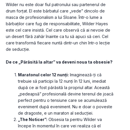
Wilder nu este doar fiul patronului sau partenerul de 
drum forțat. El este bărbatul care „vede” dincolo de 
masca de profesionalism a lui Sloane. Într-o lume a 
bărbaților care fug de responsabilitate, Wilder Hayes 
este cel care insistă. Cel care observă că ai nevoie de 
un desert fără zahăr înainte ca tu să apuci să ceri. Cel 
care transformă fiecare nuntă dintr-un chin într-o lecție 
de seducție.
De ce „Părăsită la altar” va deveni noua ta obsesie?
Maratonul celor 12 nunți:
 Imaginează-ți că 
trebuie să participi la 12 nunți în 12 luni, imediat 
după ce ai fost părăsită la propriul altar. Această 
„pedeapsă” profesională devine terenul de joacă 
perfect pentru o tensiune care se acumulează 
eveniment după eveniment. Nu e doar o poveste 
de dragoste, e un maraton al seducției.
„The Noticer”:
 Obsesia ta pentru Wilder va 
începe în momentul în care vei realiza că el 