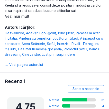
Keeland a reusit sa-si consolideze pozitia in industria cartilor
si sa inspire si sa aduca bucurie cititorilor sai.
Vezi mai mult
Autorul cărților:
Dezvăluirea
,
Adevărul gol-goluț
,
Bine jucat
,
Părăsită la altar
,
Invitatia
,
Prieteni cu beneficii
,
Jucătorul
,
Jilted
,
A început cu o
scrisoare
,
Acea Scânteie
,
Seful
,
Interzis
,
Rivalii
,
Te rog, nu
mă iubi
,
Cea mai frumoasă greșeală
,
Proiectul Șeful
,
Băiatul
din vecini
,
Cineva știe
,
Luat prin surprindere
→ Vezi pagina autorului
Recenzii
Scrie o recenzie
5 stele
12
4.75
4 stele
4