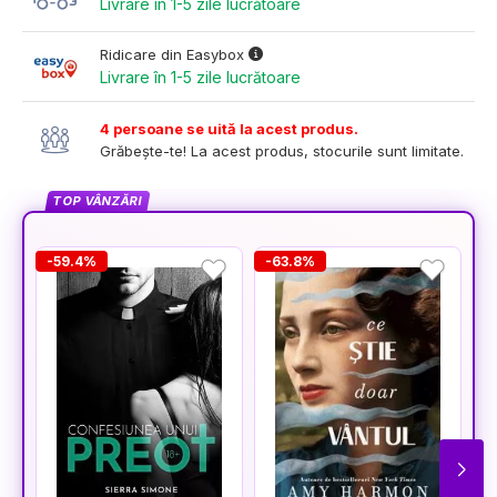
Livrare în 1-5 zile lucrătoare
Ridicare din Easybox
Livrare în 1-5 zile lucrătoare
4 persoane se uită la acest produs.
Grăbește-te! La acest produs, stocurile sunt limitate.
TOP VÂNZĂRI
-59.4%
-63.8%
-