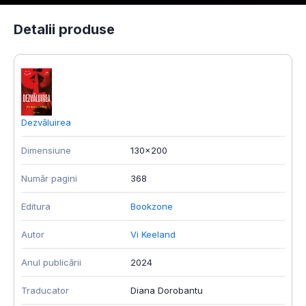
Detalii produse
Dezvăluirea
P
Dimensiune
130x200
D
Număr pagini
368
N
Editura
Bookzone
E
Autor
Vi Keeland
A
Anul publicării
2024
A
Traducator
Diana Dorobantu
F