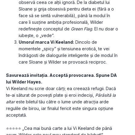
observă ceea ce alții ignoră. De la diabetul lui 
Sloane și grija obsesivă pentru dieta ei (fără a o 
face să se simtă vulnerabilă), până la modul în 
care îi susține ambiția profesională, Wilder 
redefinește conceptul de 
Green Flag
. El nu doar o 
iubește, o „vede”.
Umorul marca Vi Keeland:
 Dincolo de 
momentele „spicy” și tensiunea erotică, te vei 
îndrăgosti de dialogurile inteligente și de modul în 
care Sloane și Wilder se provoacă reciproc. 
Savurează invitația. Acceptă provocarea. Spune DA 
lui Wilder Hayes.
Vi Keeland nu scrie doar cărți; ea creează refugii. Dacă 
te-ai săturat de povești plate și eroi indeciși, 
Părăsită la 
altar
 este biletul tău către o lume unde atracția arde 
regulile de birou, iar finalul fericit este singura opțiune 
acceptată.
⭐⭐⭐⭐⭐ „Cea mai bună carte a lui Vi Keeland de până 
acum. Wilder este noul meu standard de bărbat!” – 