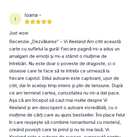
Ioana -
I
Just wow
Recenzie „Dezvăluirea” – Vi Keeland Am citit această
carte cu sufletul la gură! Fiecare pagină mi-a adus un
amalgam de emoții și mi-a stârnit o mulțime de
întrebări. Nu este doar o poveste de dragoste, ci o
obsesie care te face să te întrebi ce urmează la
fiecare capitol. Stilul autoarei este captivant, ușor de
citit, dar în același timp intens și plin de tensiune. După
ce am terminat cartea, curiozitatea nu mi-a dat pace.
Așa că am început să caut mai multe despre Vi
Keeland și am descoperit o autoare incredibilă, cu o
mulțime de cărți care au ajuns bestseller. Îmi place felul
în care reușește să combine romantismul cu misterul,
creând povești care te prind și nu te mai lasă. Vi
Keeland este o autoare de succes, cunoscută pentru