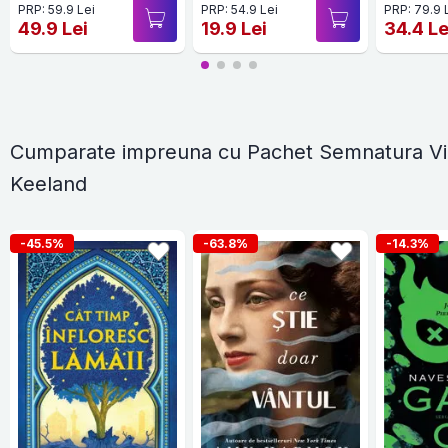
PRP: 59.9 Lei
PRP: 54.9 Lei
PRP: 79.9 
49.9 Lei
19.9 Lei
34.4 Le
Cumparate impreuna cu Pachet Semnatura Vi
Keeland
-45.5%
-63.8%
-14.3%