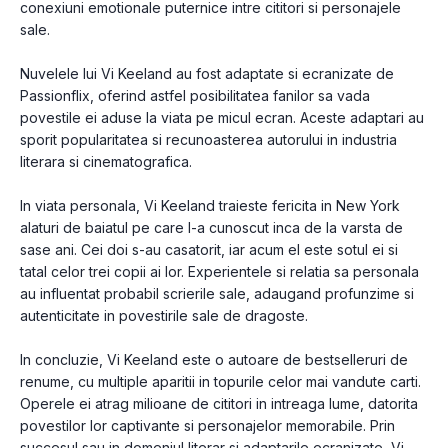
conexiuni emotionale puternice intre cititori si personajele
sale.
Nuvelele lui Vi Keeland au fost adaptate si ecranizate de
Passionflix, oferind astfel posibilitatea fanilor sa vada
povestile ei aduse la viata pe micul ecran. Aceste adaptari au
sporit popularitatea si recunoasterea autorului in industria
literara si cinematografica.
In viata personala, Vi Keeland traieste fericita in New York
alaturi de baiatul pe care l-a cunoscut inca de la varsta de
sase ani. Cei doi s-au casatorit, iar acum el este sotul ei si
tatal celor trei copii ai lor. Experientele si relatia sa personala
au influentat probabil scrierile sale, adaugand profunzime si
autenticitate in povestirile sale de dragoste.
In concluzie, Vi Keeland este o autoare de bestselleruri de
renume, cu multiple aparitii in topurile celor mai vandute carti.
Operele ei atrag milioane de cititori in intreaga lume, datorita
povestilor lor captivante si personajelor memorabile. Prin
succesul sau in domeniul literar si adaptarile ecranizate, Vi