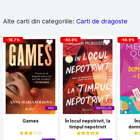
Alte carti din categoriile:
Carti de dragoste
-16.7%
-63.8%
-56.9%
NOU
BESTSELLER
Games
În locul nepotrivit, la
În
timpul nepotrivit
domn
o