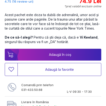
74.9 Lei
4.75 (16 review-uri)
*preț valabil exclusiv online
Acest pachet este doza ta dublă de adrenalină, umor acid și 
pasiune care arde paginile. De la trauma unui altar părăsit la 
secretele care te vor face să te îndoiești de tot ce știai, lasă-
te curtată de stilul care a cucerit topurile New York Times.
De ce să-l alegi? 
Pentru că știi deja că, dacă e 
Vi Keeland
, 
singurul tău răspuns va fi un „DA” hotărât.
Adaugă în coș
Adaugă la favorite
Comandă prin telefon
031-433.50.68
L-V 09:30 - 17:30
Livrare în România