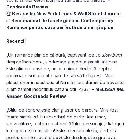
Goodreads Review
🏆 
Bestseller New York Times & Wall Street Journal
✅ 
Recomandat de fanele genului Contemporary 
Romance pentru doza perfectă de umor și spice.
Recenzii
„Un romance plin de căldură, captivant, de tip 
slow burn
, 
despre încredere, vindecare și a doua șansă la iubire. 
Este plin de tensiune, umor, chimie electrică, replici 
spumoase și momente care te fac să te topești. Mi-a 
plăcut enorm acest cuplu! Nu mă mai săturam de poveste 
și am zâmbit încontinuu cât am citit. <333” – 
MELISSA 
Mel 
Reader
, Goodreads Review
„Stilul de scriere este clar și ușor de parcurs. Mi-a fost 
foarte simplu să fiu absorbită de carte. Are umor, 
senzualitate, o chimie puternică între personaje, dialoguri 
inteligente și romantism! Este o lectură alertă, perfectă 
pentru oricine caută o poveste de dragoste grozavă. 