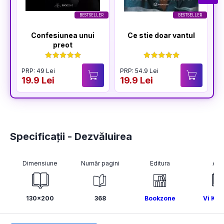
BESTSELLER
BESTSELLER
Confesiunea unui
Ce stie doar vantul
preot
PRP: 49 Lei
PRP: 54.9 Lei
P
19.9 Lei
19.9 Lei
1
Specificații - Dezvăluirea
Dimensiune
Număr pagini
Editura
Aut
130x200
368
Bookzone
Vi Kee