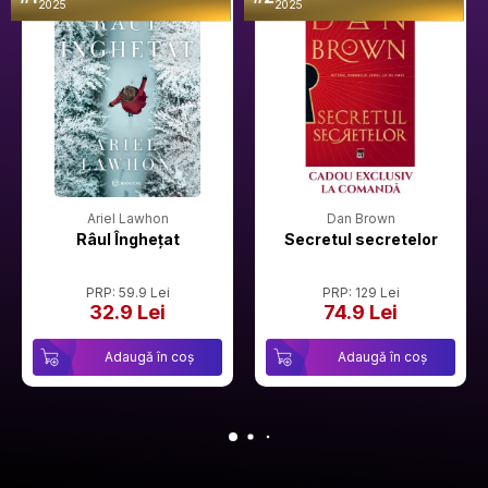
2025
2025
Ariel Lawhon
Dan Brown
Râul Înghețat
Secretul secretelor
PRP: 59.9 Lei
PRP: 129 Lei
32.9 Lei
74.9 Lei
Adaugă în coș
Adaugă în coș