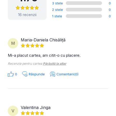
3 stele
0
2 stele
0
16 recenzii
1 stele
0
Maria-Daniela Chisăliță
M
Mi-a placut cartea, am citit-o cu placere.
Recenzie pentru cartea
Părăsită la altar
0
Răspunde
Comentarii(0)
Valentina Jinga
V