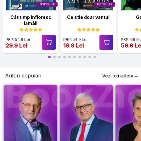
BESTSELLER
BESTSELLER
Cât timp înfloresc
Ce stie doar vantul
G
lămâii
PRP: 54.9 Lei
PRP: 54.9 Lei
PRP: 69.9 
29.9 Lei
19.9 Lei
59.9 Le
Autori populari
Vezi toti autorii →