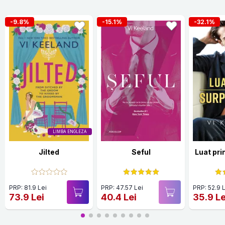
-9.8%
-15.1%
-32.1%
LIMBA ENGLEZA
Jilted
Seful
Luat pri
PRP: 81.9 Lei
PRP: 47.57 Lei
PRP: 52.9 
73.9 Lei
40.4 Lei
35.9 Le