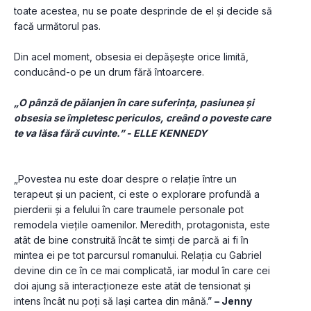
toate acestea, nu se poate desprinde de el și decide să 
facă următorul pas. 
Din acel moment, obsesia ei depășește orice limită, 
conducând-o pe un drum fără întoarcere.
„O pânză de păianjen în care suferința, pasiunea și 
obsesia se împletesc periculos, creând o poveste care 
te va lăsa fără cuvinte.” - ELLE KENNEDY
„Povestea nu este doar despre o relație între un 
terapeut și un pacient, ci este o explorare profundă a 
pierderii și a felului în care traumele personale pot 
remodela viețile oamenilor. Meredith, protagonista, este 
atât de bine construită încât te simți de parcă ai fi în 
mintea ei pe tot parcursul romanului. Relația cu Gabriel 
devine din ce în ce mai complicată, iar modul în care cei 
doi ajung să interacționeze este atât de tensionat și 
intens încât nu poți să lași cartea din mână.” 
– Jenny