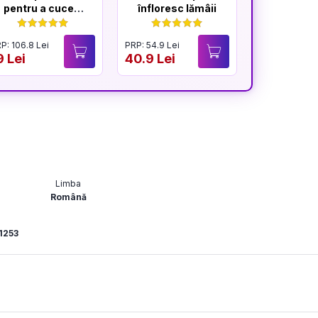
pentru a cuceri
înfloresc lămâii
afi
un Lord + Ce stie
doar vantul
P: 106.8 Lei
PRP: 54.9 Lei
PRP: 54.9 Lei
9 Lei
40.9 Lei
41.9 Lei
Limba
Română
1253