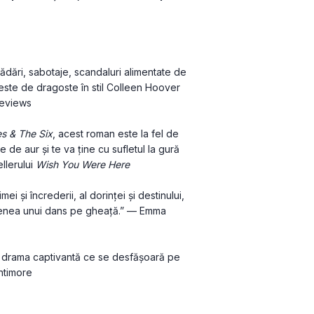
dări, sabotaje, scandaluri alimentate de 
veste de dragoste în stil Colleen Hoover 
Reviews
s & The Six
, acest roman este la fel de 
e aur și te va ține cu sufletul la gură 
llerului 
Wish You Were Here
ei și încrederii, al dorinței și destinului, 
emenea unui dans pe gheață.” — Emma 
r drama captivantă ce se desfășoară pe 
ntimore