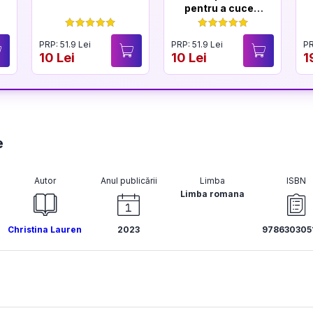
pentru a cuceri
un Lord
PRP: 51.9 Lei
PRP: 51.9 Lei
PR
10 Lei
10 Lei
1
e
Autor
Anul publicării
Limba
ISBN
Limba romana
Christina Lauren
2023
978630305