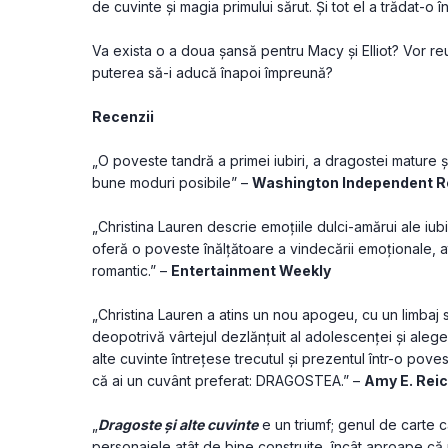
de cuvinte şi magia primului sărut. Şi tot el a trădat-o 
Va exista o a doua şansă pentru Macy şi Elliot? Vor re
puterea să-i aducă înapoi împreună?
Recenzii 
„O poveste tandră a primei iubiri, a dragostei mature ş
bune moduri posibile” – 
Washington Independent R
„Christina Lauren descrie emoțiile dulci-amărui ale iubi
oferă o poveste înălțătoare a vindecării emoționale, atâ
romantic.” – 
Entertainment Weekly
„Christina Lauren a atins un nou apogeu, cu un limbaj s
deopotrivă vârtejul dezlănţuit al adolescenţei şi alegeri
alte cuvinte întreţese trecutul şi prezentul într-o pove
că ai un cuvânt preferat: DRAGOSTEA.” – 
Amy E. Reic
„
Dragoste și alte cuvinte
 e un triumf; genul de carte 
personajele atât de bine construite, încât aproape că uiț