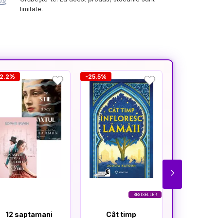
limitate.
82.2%
-25.5%
-23.7%
G
BESTSELLER
12 saptamani
Cât timp
Culegăto