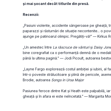
și mai șocant decât titlurile din presă.
Recenzii:
„Pasiuni violente, accidente sângeroase pe gheață, tră
paparazzi și răsturnări de situație necontenite... o po
ajunge pe patinoarul olimpic. Pregătiți-vă!” — Kirkus 
„Un amestec între 
La răscruce de vânturi
 și 
Daisy Jone
bine coregrafiat ca o performanță demnă de o medalie d
până la ultima pagină.” — Jodi Picoult, autoarea bestse
„Layne Fargo explorează costul ambiției și iubirii, al faim
într-o poveste strălucitoare și plină de pericole, as
Brodie, autoarea 
Songs in Ursa Major
Pasiunea feroce dintre Kat și Heath este palpabilă, ia
gheață și în afara ei este neîncetată.” — Margarita Mo