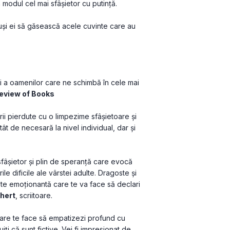
în modul cel mai sfâşietor cu putinţă.
uși ei să găsească acele cuvinte care au 
i a oamenilor care ne schimbă în cele mai 
eview of Books
rii pierdute cu o limpezime sfâșietoare și 
t de necesară la nivel individual, dar și 
fâşietor şi plin de speranţă care evocă 
le dificile ale vârstei adulte. Dragoste şi 
ste emoţionantă care te va face să declari 
hert
, scriitoare. 
care te face să empatizezi profund cu 
i că sunt fictive. Vei fi impresionat de 