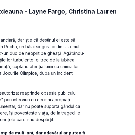
tdeauna -
Layne Fargo
,
Christina Lauren
ciară, dar știe că destinul ei este să 
h Rocha, un băiat singuratic din sistemul 
ntr-un duo de neoprit pe gheață. Agățându-
le lor turbulente, ei trec de la iubirea 
eață, captând atenția lumii cu chimia lor 
 la Jocurile Olimpice, după un incident 
autorizat reaprinde obsesia publicului 
rin interviuri cu cei mai apropiați 
documentar, dar nu poate suporta gândul ca 
e, își povestește viața, de la tragediile 
rințele care i-au despărțit.
mp de mulți ani, dar adevărul ar putea fi 