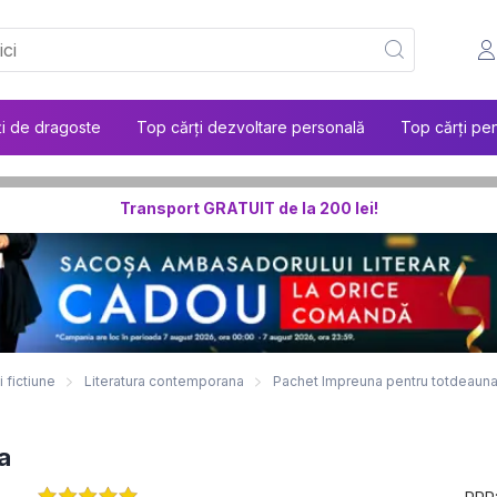
ți de dragoste
Top cărți dezvoltare personală
Top cărți pen
Transport GRATUIT de la 200 lei!
i fictiune
Literatura contemporana
Pachet Impreuna pentru totdeaun
a