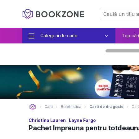
Categorii de carte
Top căr
Carti
Beletristica
Carti de dragoste
Cart
Christina Lauren
Layne Fargo
Pachet Impreuna pentru totdeaun