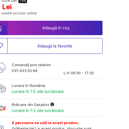
 115.8 Lei
TVA
 Lei
 valabil exclusiv online
Adaugă în coș
Adaugă la favorite
Comandă prin telefon
031-433.50.68
L-V 09:30 - 17:30
Livrare în România
Livrare în 1-5 zile lucrătoare
Ridicare din Easybox
Livrare în 1-5 zile lucrătoare
6 persoane se uită la acest produs.
Grăbește-te! La acest produs, stocurile sunt