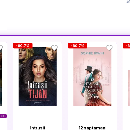
-80.7%
-80.7%
-
LER
Intrusii
12 saptamani