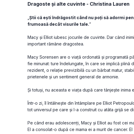
Dragoste și alte cuvinte - Christina Lauren
„
Ştii că eşti îndrăgostit când nu poţi să adormi pent
frumoasă decât visurile tale.
”
Macy şi Elliot iubesc jocurile de cuvinte. Dar când ini
important rămâne dragostea.
Macy Sorensen are o viaţă ordonată şi programată până
fie minunat: ture îndelungate, în care se implică plină 
rezident, o relaţie previzibilă cu un bărbat matur, stabil
prietenele şi un sentiment general de armonie.
Și totuşi, nu aceasta e viaţa după care tânjește inima e
Într-o zi, îl întâlneşte din întâmplare pe Elliot Petropoulo
tot universul pe care şi l-a construit cu atâta grijă se d
Pe când erau adolescenţi, Macy şi Elliot au fost cei mai b
El a consolat-o după ce mama ei a murit de cancer. El 