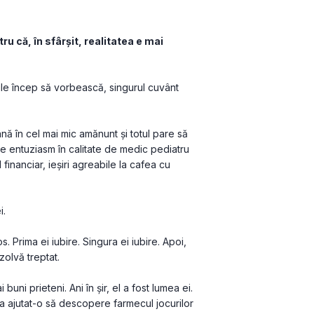
ru că, în sfârşit, realitatea e mai 
mile încep să vorbească, singurul cuvânt 
 în cel mai mic amănunt şi totul pare să 
de entuziasm în calitate de medic pediatru 
 financiar, ieşiri agreabile la cafea cu 
i.
s. Prima ei iubire. Singura ei iubire. Apoi, 
izolvă treptat.
uni prieteni. Ani în şir, el a fost lumea ei. 
a ajutat-o să descopere farmecul jocurilor 