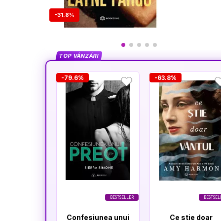
-31.8%
TOP VÂNZĂRI
-79.6%
-63.8%
BESTSELLER
BESTSEL
Confesiunea unui
Ce stie doar