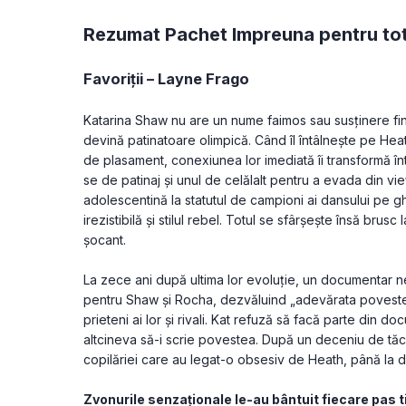
Rezumat Pachet Impreuna pentru to
Favoriții – Layne Frago
Katarina Shaw nu are un nume faimos sau susținere finan
devină patinatoare olimpică. Când îl întâlnește pe Heat
de plasament, conexiunea lor imediată îi transformă î
se de patinaj și unul de celălalt pentru a evada din vieți
adolescentină la statutul de campioni ai dansului pe gh
irezistibilă și stilul rebel. Totul se sfârșește însă brusc
șocant.
La zece ani după ultima lor evoluție, un documentar ne
pentru Shaw și Rocha, dezvăluind „adevărata poveste” p
prieteni ai lor și rivali. Kat refuză să facă parte din 
altcineva să-i scrie povestea. După un deceniu de tăcer
copilăriei care au legat-o obsesiv de Heath, până la do
Zvonurile senzaționale le-au bântuit fiecare pas ti