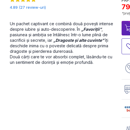
PRP:
79
4.89 (27 review-uri)
*preț
Un pachet captivant ce combină două povești intense 
despre iubire și auto-descoperire. În 
„Favoriții”
, 
pasiunea și ambiția se întâlnesc într-o lume plină de 
sacrificii și secrete, iar 
„Dragoste și alte cuvinte”
 îți 
deschide inima cu o poveste delicată despre prima 
dragoste și pierderea dureroasă. 
Două cărți care te vor absorbi complet, lăsându-te cu 
un sentiment de dorință și emoție profundă.