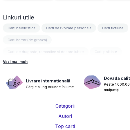
Linkuri utile
Carti beletristica
Carti dezvoltare personala
Carti fictiune
Carti horror (de groaza)
Carti de dragoste, romantice si despre iubire
Carti politiste
Vezi mai mult
Carti fantasy
Carti psihologice
Carti nutritie, sanatate si de slabit
Carti diete
Dovada calit
Livrare internațională
Peste 1.000.000
Cărțile ajung oriunde în lume
Carti despre sarcina si nastere
Carti educatie financiara
mulțumiți
Carti management si leadership
Carti marketing si vanzari
Categorii
Carti de istorie
Carti pentru copii
Carti Parintele Necula
Autori
Carti Dr. Alexandru Ciurea
Carti Parintele Vasile Ioana
Top carti