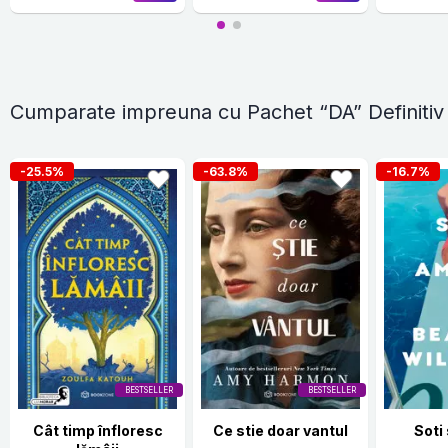
Cumparate impreuna cu Pachet “DA” Definitiv
-25.5%
-63.8%
-16.7%
BESTSELLER
BESTSELLER
Cât timp înfloresc
Ce stie doar vantul
Soti