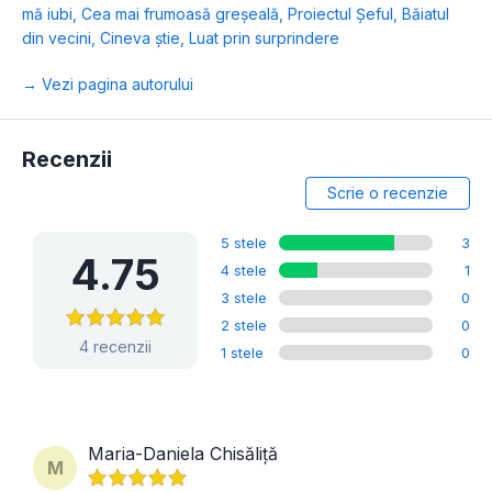
mă iubi
,
Cea mai frumoasă greșeală
,
Proiectul Șeful
,
Băiatul
din vecini
,
Cineva știe
,
Luat prin surprindere
→ Vezi pagina autorului
Recenzii
Scrie o recenzie
5 stele
3
4.75
4 stele
1
3 stele
0
2 stele
0
4 recenzii
1 stele
0
Maria-Daniela Chisăliță
M