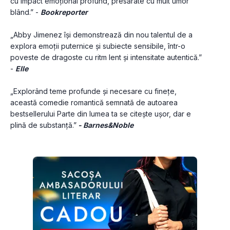
cu impact emoțional profund, presărate cu mult umor 
blând.” - 
Bookreporter
„Abby Jimenez își demonstrează din nou talentul de a 
explora emoții puternice și subiecte sensibile, într-o 
poveste de dragoste cu ritm lent și intensitate autentică.” 
- 
Elle
„Explorând teme profunde și necesare cu finețe, 
această comedie romantică semnată de autoarea 
bestsellerului Parte din lumea ta se citește ușor, dar e 
plină de substanță.”
 - Barnes&Noble