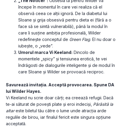
„The Noticer”:
 Obsesia ta pentru Wilder va 
începe în momentul în care vei realiza că el 
observă ceea ce alții ignoră. De la diabetul lui 
Sloane și grija obsesivă pentru dieta ei (fără a o 
face să se simtă vulnerabilă), până la modul în 
care îi susține ambiția profesională, Wilder 
redefinește conceptul de 
Green Flag
. El nu doar o 
iubește, o „vede”.
Umorul marca Vi Keeland:
 Dincolo de 
momentele „spicy” și tensiunea erotică, te vei 
îndrăgosti de dialogurile inteligente și de modul în 
care Sloane și Wilder se provoacă reciproc. 
Savurează invitația. Acceptă provocarea. Spune DA 
lui Wilder Hayes.
Vi Keeland nu scrie doar cărți; ea creează refugii. Dacă 
te-ai săturat de povești plate și eroi indeciși, 
Părăsită la 
altar
 este biletul tău către o lume unde atracția arde 
regulile de birou, iar finalul fericit este singura opțiune 
acceptată.