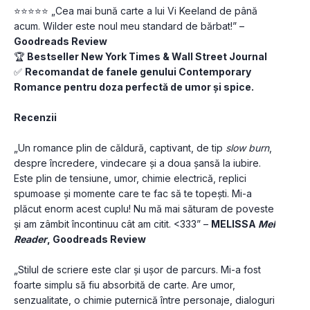
⭐⭐⭐⭐⭐ „Cea mai bună carte a lui Vi Keeland de până 
acum. Wilder este noul meu standard de bărbat!” – 
Goodreads Review
🏆 
Bestseller New York Times & Wall Street Journal
✅ 
Recomandat de fanele genului Contemporary 
Romance pentru doza perfectă de umor și spice.
Recenzii
„Un romance plin de căldură, captivant, de tip 
slow burn
, 
despre încredere, vindecare și a doua șansă la iubire. 
Este plin de tensiune, umor, chimie electrică, replici 
spumoase și momente care te fac să te topești. Mi-a 
plăcut enorm acest cuplu! Nu mă mai săturam de poveste 
și am zâmbit încontinuu cât am citit. <333” – 
MELISSA 
Mel 
Reader
, Goodreads Review
„Stilul de scriere este clar și ușor de parcurs. Mi-a fost 
foarte simplu să fiu absorbită de carte. Are umor, 
senzualitate, o chimie puternică între personaje, dialoguri 