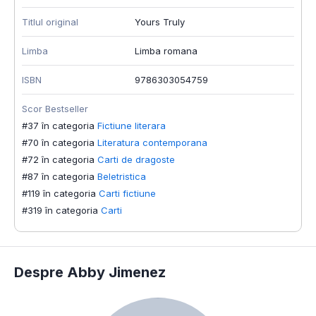
Titlul original
Yours Truly
L
Limba
Limba romana
I
ISBN
9786303054759
S
#
Scor Bestseller
#
#37 în categoria
Fictiune literara
#
#70 în categoria
Literatura contemporana
#
#72 în categoria
Carti de dragoste
#87 în categoria
Beletristica
#119 în categoria
Carti fictiune
#319 în categoria
Carti
Despre Abby Jimenez