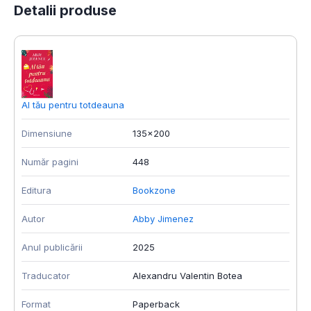
Detalii produse
Al tău pentru totdeauna
P
Dimensiune
135x200
D
Număr pagini
448
N
Editura
Bookzone
E
Autor
Abby Jimenez
A
Anul publicării
2025
A
Traducator
Alexandru Valentin Botea
F
Format
Paperback
T