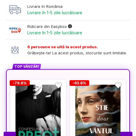
Livrare în România
Livrare în 1-5 zile lucrătoare
Ridicare din Easybox
Livrare în 1-5 zile lucrătoare
6 persoane se uită la acest produs.
Grăbește-te! La acest produs, stocurile sunt limitate.
TOP VÂNZĂRI
-79.6%
-63.8%
-