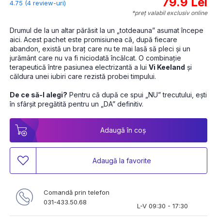
79.9 Lei
4.75 (4 review-uri)
*preț valabil exclusiv online
Drumul de la un altar părăsit la un „totdeauna” asumat începe 
aici. Acest pachet este promisiunea că, după fiecare 
abandon, există un braț care nu te mai lasă să pleci și un 
jurământ care nu va fi niciodată încălcat. O combinație 
terapeutică între pasiunea electrizantă a lui 
Vi Keeland
 și 
căldura unei iubiri care rezistă probei timpului. 
De ce să-l alegi?
 Pentru că după ce spui „NU” trecutului, ești 
în sfârșit pregătită pentru un „DA” definitiv. 
Adaugă în coș
Adaugă la favorite
Comandă prin telefon
031-433.50.68
L-V 09:30 - 17:30