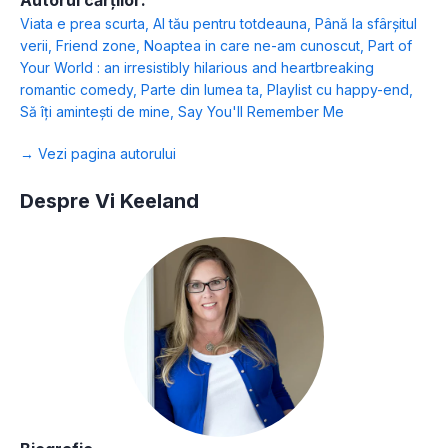
Autorul cărților:
Viata e prea scurta
,
Al tău pentru totdeauna
,
Până la sfârșitul
verii
,
Friend zone
,
Noaptea in care ne-am cunoscut
,
Part of
Your World : an irresistibly hilarious and heartbreaking
romantic comedy
,
Parte din lumea ta
,
Playlist cu happy-end
,
Să îți amintești de mine
,
Say You'll Remember Me
→ Vezi pagina autorului
Despre Vi Keeland