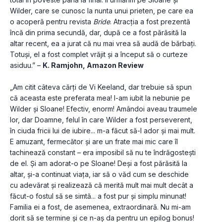
Wilder, care se cunosc la nunta unui prieten, pe care ea 
o acoperă pentru revista 
Bride
. Atracția a fost prezentă 
încă din prima secundă, dar, după ce a fost părăsită la 
altar recent, ea a jurat că nu mai vrea să audă de bărbați. 
Totuși, el a fost complet vrăjit și a început să o curteze 
asiduu.” – 
K. Ramjohn, Amazon Review
„Am citit câteva cărți de Vi Keeland, dar trebuie să spun 
că aceasta este preferata mea! I-am iubit la nebunie pe 
Wilder și Sloane! Efectiv, enorm! Amândoi aveau traumele 
lor, dar Doamne, felul în care Wilder a fost perseverent, 
în ciuda fricii lui de iubire... m-a făcut să-l ador și mai mult. 
E amuzant, fermecător și are un frate mai mic care îl 
tachinează constant – era imposibil să nu te îndrăgostești 
de el. Și am adorat-o pe Sloane! Deși a fost părăsită la 
altar, și-a continuat viața, iar să o văd cum se deschide 
cu adevărat și realizează că merită mult mai mult decât a 
făcut-o fostul să se simtă... a fost pur și simplu minunat! 
Familia ei a fost, de asemenea, extraordinară. Nu mi-am 
dorit să se termine și ce n-aș da pentru un epilog bonus! 