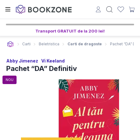
Transport GRATUIT de la 200 lei!
Carti
Beletristica
Carti de dragoste
Pachet “DA” Defi
Abby Jimenez
Vi Keeland
Pachet “DA” Definitiv
NOU