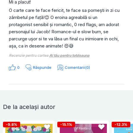
Mi a placut!
O carte care te face fericit, te face sa pornești in zi cu
zâmbetul pe față!😊 O eroina agreabilă si un
protagonist sensibil și romantic, 0 red flags, am adorat
personajul lui Jacob! Romance-ul e slow burn, se
parcurge ușor si te va lăsa un final cu inimioare in ochi,
așa, ca in desene animate! 😍😅
Recenzie pentru cartea
Al tău pentru totdeauna
0
Răspunde
Comentarii(0)
De la același autor
-9.8%
-15.1%
-12.3%