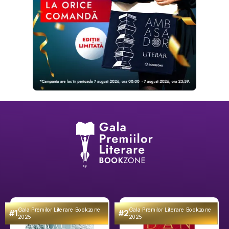
Gala Premilor Literare Bookzone
Gala Premilor Literare Bookzone
#1
#2
2025
2025