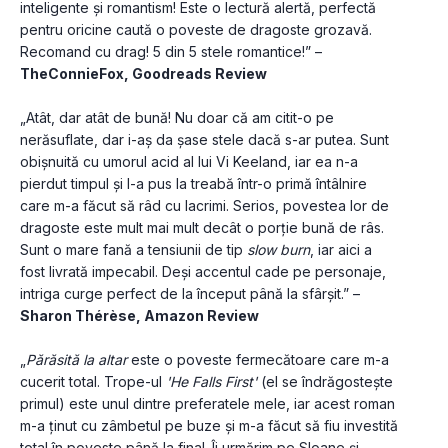
inteligente și romantism! Este o lectură alertă, perfectă 
pentru oricine caută o poveste de dragoste grozavă. 
Recomand cu drag! 5 din 5 stele romantice!” – 
TheConnieFox, Goodreads Review
„Atât, dar atât de bună! Nu doar că am citit-o pe 
nerăsuflate, dar i-aș da șase stele dacă s-ar putea. Sunt 
obișnuită cu umorul acid al lui Vi Keeland, iar ea n-a 
pierdut timpul și l-a pus la treabă într-o primă întâlnire 
care m-a făcut să râd cu lacrimi. Serios, povestea lor de 
dragoste este mult mai mult decât o porție bună de râs. 
Sunt o mare fană a tensiunii de tip 
slow burn
, iar aici a 
fost livrată impecabil. Deși accentul cade pe personaje, 
intriga curge perfect de la început până la sfârșit.” – 
Sharon Thérèse, Amazon Review
„
Părăsită la altar
 este o poveste fermecătoare care m-a 
cucerit total. Trope-ul 
'He Falls First'
 (el se îndrăgostește 
primul) este unul dintre preferatele mele, iar acest roman 
m-a ținut cu zâmbetul pe buze și m-a făcut să fiu investită 
total în poveste până la final. Îi urmărim pe Sloane și 