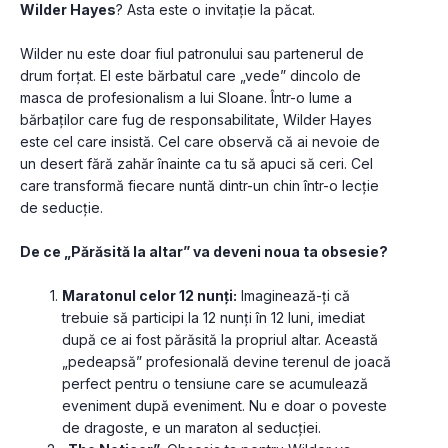
Wilder Hayes
? Asta este o invitație la păcat.
Wilder nu este doar fiul patronului sau partenerul de 
drum forțat. El este bărbatul care „vede” dincolo de 
masca de profesionalism a lui Sloane. Într-o lume a 
bărbaților care fug de responsabilitate, Wilder Hayes 
este cel care insistă. Cel care observă că ai nevoie de 
un desert fără zahăr înainte ca tu să apuci să ceri. Cel 
care transformă fiecare nuntă dintr-un chin într-o lecție 
de seducție.
De ce „Părăsită la altar” va deveni noua ta obsesie?
Maratonul celor 12 nunți:
 Imaginează-ți că 
trebuie să participi la 12 nunți în 12 luni, imediat 
după ce ai fost părăsită la propriul altar. Această 
„pedeapsă” profesională devine terenul de joacă 
perfect pentru o tensiune care se acumulează 
eveniment după eveniment. Nu e doar o poveste 
de dragoste, e un maraton al seducției.