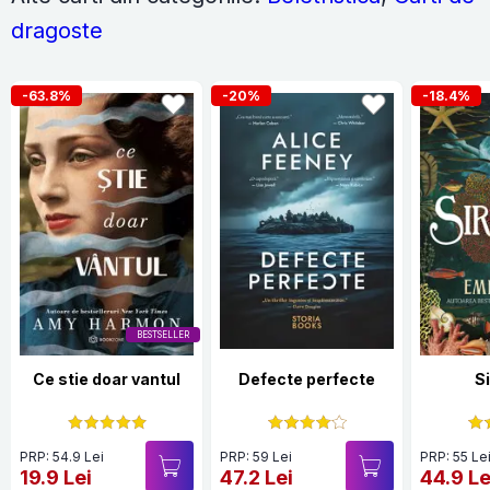
dragoste
-63.8%
-20%
-18.4%
BESTSELLER
Ce stie doar vantul
Defecte perfecte
S
PRP: 54.9 Lei
PRP: 59 Lei
PRP: 55 Le
19.9 Lei
47.2 Lei
44.9 Le