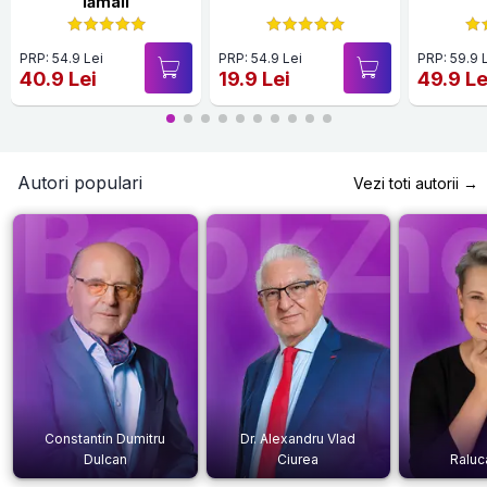
lămâii
PRP: 54.9 Lei
PRP: 54.9 Lei
PRP: 59.9 
40.9 Lei
19.9 Lei
49.9 Le
Autori populari
Vezi toti autorii →
Constantin Dumitru
Dr. Alexandru Vlad
Dulcan
Ciurea
Raluc