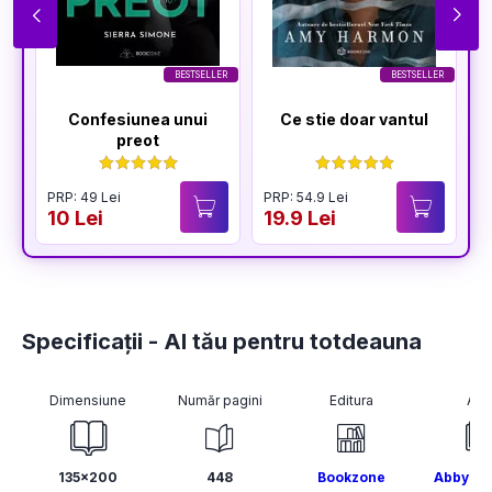
BESTSELLER
BESTSELLER
Confesiunea unui
Ce stie doar vantul
preot
PRP: 49 Lei
PRP: 54.9 Lei
P
10 Lei
19.9 Lei
1
Specificații - Al tău pentru totdeauna
Dimensiune
Număr pagini
Editura
Aut
135x200
448
Bookzone
Abby Ji