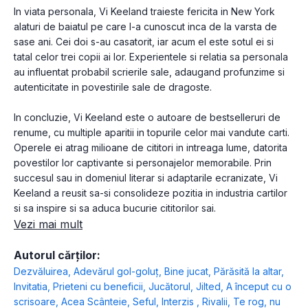
In viata personala, Vi Keeland traieste fericita in New York
alaturi de baiatul pe care l-a cunoscut inca de la varsta de
sase ani. Cei doi s-au casatorit, iar acum el este sotul ei si
tatal celor trei copii ai lor. Experientele si relatia sa personala
au influentat probabil scrierile sale, adaugand profunzime si
autenticitate in povestirile sale de dragoste.
In concluzie, Vi Keeland este o autoare de bestselleruri de
renume, cu multiple aparitii in topurile celor mai vandute carti.
Operele ei atrag milioane de cititori in intreaga lume, datorita
povestilor lor captivante si personajelor memorabile. Prin
succesul sau in domeniul literar si adaptarile ecranizate, Vi
Keeland a reusit sa-si consolideze pozitia in industria cartilor
si sa inspire si sa aduca bucurie cititorilor sai.
Vezi mai mult
Autorul cărților:
Dezvăluirea
,
Adevărul gol-goluț
,
Bine jucat
,
Părăsită la altar
,
Invitatia
,
Prieteni cu beneficii
,
Jucătorul
,
Jilted
,
A început cu o
scrisoare
,
Acea Scânteie
,
Seful
,
Interzis
,
Rivalii
,
Te rog, nu