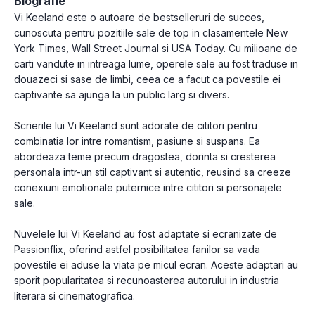
Biografie
Vi Keeland este o autoare de bestselleruri de succes,
cunoscuta pentru pozitiile sale de top in clasamentele New
York Times, Wall Street Journal si USA Today. Cu milioane de
carti vandute in intreaga lume, operele sale au fost traduse in
douazeci si sase de limbi, ceea ce a facut ca povestile ei
captivante sa ajunga la un public larg si divers.
Scrierile lui Vi Keeland sunt adorate de cititori pentru
combinatia lor intre romantism, pasiune si suspans. Ea
abordeaza teme precum dragostea, dorinta si cresterea
personala intr-un stil captivant si autentic, reusind sa creeze
conexiuni emotionale puternice intre cititori si personajele
sale.
Nuvelele lui Vi Keeland au fost adaptate si ecranizate de
Passionflix, oferind astfel posibilitatea fanilor sa vada
povestile ei aduse la viata pe micul ecran. Aceste adaptari au
sporit popularitatea si recunoasterea autorului in industria
literara si cinematografica.