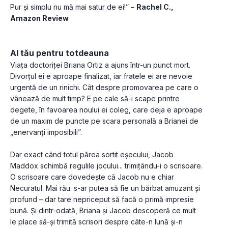
Pur și simplu nu mă mai satur de ei!” – 
Rachel C., 
Amazon Review
Al tău pentru totdeauna
Viața doctoriței Briana Ortiz a ajuns într-un punct mort. 
Divorțul ei e aproape finalizat, iar fratele ei are nevoie 
urgentă de un rinichi. Cât despre promovarea pe care o 
vânează de mult timp? E pe cale să-i scape printre 
degete, în favoarea noului ei coleg, care deja e aproape 
de un maxim de puncte pe scara personală a Brianei de 
„enervanți imposibili”.
Dar exact când totul părea sortit eșecului, Jacob 
Maddox schimbă regulile jocului... trimițându-i o scrisoare. 
O scrisoare care dovedește că Jacob nu e chiar 
Necuratul. Mai rău: s-ar putea să fie un bărbat amuzant și 
profund – dar tare nepriceput să facă o primă impresie 
bună. Și dintr-odată, Briana și Jacob descoperă ce mult 
le place să-și trimită scrisori despre câte-n lună și-n 