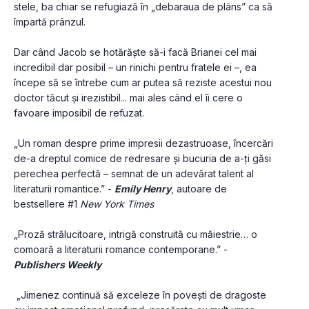
stele, ba chiar se refugiază în „debaraua de plâns” ca să 
împartă prânzul.
Dar când Jacob se hotărăște să-i facă Brianei cel mai 
incredibil dar posibil – un rinichi pentru fratele ei –, ea 
începe să se întrebe cum ar putea să reziste acestui nou 
doctor tăcut și irezistibil... mai ales când el îi cere o 
favoare imposibil de refuzat.
„Un roman despre prime impresii dezastruoase, încercări 
de-a dreptul comice de redresare și bucuria de a-ți găsi 
perechea perfectă – semnat de un adevărat talent al 
literaturii romantice.” - 
Emily Henry
, autoare de 
bestsellere #1 
New York Times
„Proză strălucitoare, intrigă construită cu măiestrie… o 
comoară a literaturii romance contemporane.” - 
Publishers Weekly
 „Jimenez continuă să exceleze în povești de dragoste 