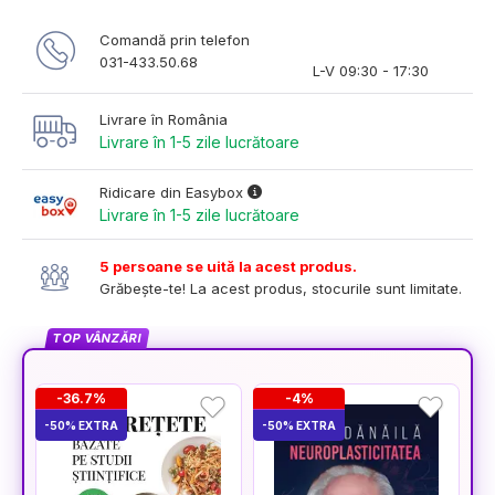
Comandă prin telefon
031-433.50.68
L-V 09:30 - 17:30
Livrare în România
Livrare în 1-5 zile lucrătoare
Ridicare din Easybox
Livrare în 1-5 zile lucrătoare
5 persoane se uită la acest produs.
Grăbește-te! La acest produs, stocurile sunt limitate.
TOP VÂNZĂRI
-36.7%
-4%
-50% EXTRA
-50% EXTRA
-5