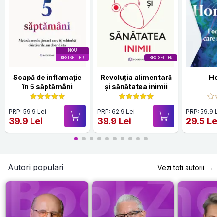
NOU
BESTSELLER
BESTSELLER
Scapă de inflamație
Revoluția alimentară
Ho
în 5 săptămâni
și sănătatea inimii
PRP: 59.9 Lei
PRP: 62.9 Lei
PRP: 59.9 
39.9 Lei
39.9 Lei
29.5 Le
Autori populari
Vezi toti autorii →