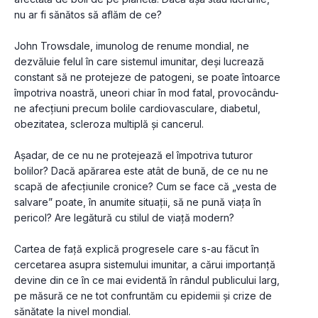
nu ar fi sănătos să aflăm de ce?
John Trowsdale, imunolog de renume mondial, ne 
dezvăluie felul în care sistemul imunitar, deși lucrează 
constant să ne protejeze de patogeni, se poate întoarce 
împotriva noastră, uneori chiar în mod fatal, provocându-
ne afecțiuni precum bolile cardiovasculare, diabetul, 
obezitatea, scleroza multiplă și cancerul.
Așadar, de ce nu ne protejează el împotriva tuturor 
bolilor? Dacă apărarea este atât de bună, de ce nu ne 
scapă de afecțiunile cronice? Cum se face că „vesta de 
salvare” poate, în anumite situații, să ne pună viața în 
pericol? Are legătură cu stilul de viață modern?
Cartea de față explică progresele care s-au făcut în 
cercetarea asupra sistemului imunitar, a cărui importanță 
devine din ce în ce mai evidentă în rândul publicului larg, 
pe măsură ce ne tot confruntăm cu epidemii și crize de 
sănătate la nivel mondial.