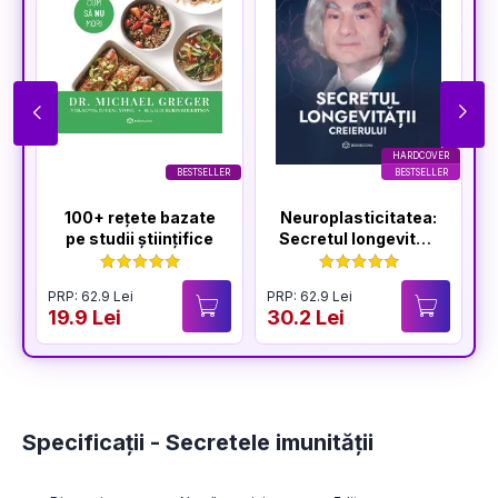
HARDCOVER
BESTSELLER
BESTSELLER
100+ rețete bazate
Neuroplasticitatea:
pe studii științifice
Secretul longevității
creierului
PRP: 62.9 Lei
PRP: 62.9 Lei
P
19.9 Lei
30.2 Lei
2
Specificații - Secretele imunității