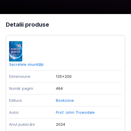
Detalii produse
Secretele imunității
T
Dimensiune
135x200
D
Număr pagini
464
N
Editura
Bookzone
E
Autor
Prof. John Trowsdale
A
Anul publicării
2024
A