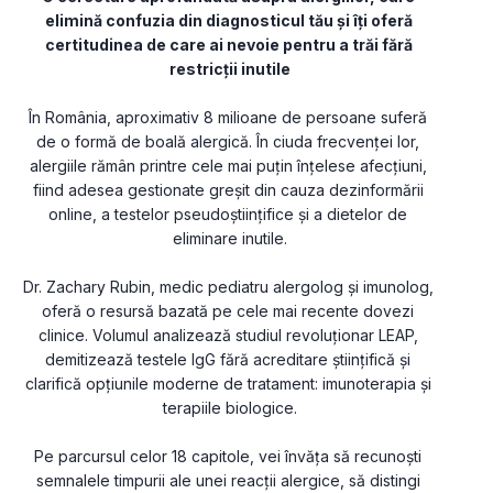
elimină confuzia din diagnosticul tău și îți oferă 
certitudinea de care ai nevoie pentru a trăi fără 
restricții inutile
În România, aproximativ 8 milioane de persoane suferă 
de o formă de boală alergică. În ciuda frecvenței lor, 
alergiile rămân printre cele mai puțin înțelese afecțiuni, 
fiind adesea gestionate greșit din cauza dezinformării 
online, a testelor pseudoștiințifice și a dietelor de 
eliminare inutile.
Dr. Zachary Rubin, medic pediatru alergolog și imunolog, 
oferă o resursă bazată pe cele mai recente dovezi 
clinice. Volumul analizează studiul revoluționar LEAP, 
demitizează testele IgG fără acreditare științifică și 
clarifică opțiunile moderne de tratament: imunoterapia și 
terapiile biologice.
Pe parcursul celor 18 capitole, vei învăța să recunoști 
semnalele timpurii ale unei reacții alergice, să distingi 