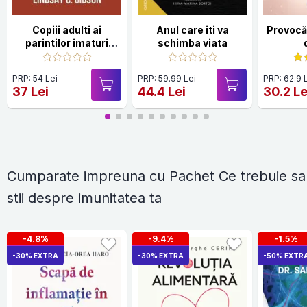
Copiii adulti ai
Anul care iti va
Provocăr
parintilor imaturi
schimba viata
emotional
PRP: 54 Lei
PRP: 59.99 Lei
PRP: 62.9 
37 Lei
44.4 Lei
30.2 Le
Cumparate impreuna cu Pachet Ce trebuie sa
stii despre imunitatea ta
-4.8%
-9.4%
-1.5%
-30% EXTRA
-30% EXTRA
-50% EXTR