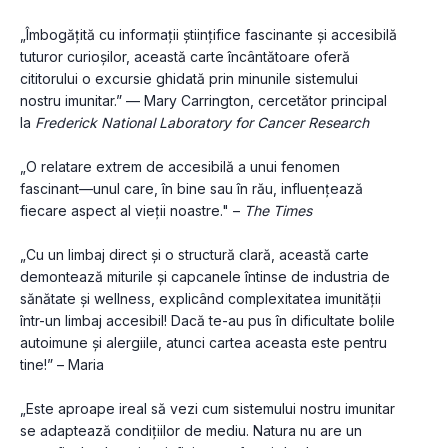
„Îmbogățită cu informații științifice fascinante și accesibilă 
tuturor curioșilor, această carte încântătoare oferă 
cititorului o excursie ghidată prin minunile sistemului 
nostru imunitar.” — Mary Carrington, cercetător principal 
la 
Frederick National Laboratory for Cancer Research
„O relatare extrem de accesibilă a unui fenomen 
fascinant—unul care, în bine sau în rău, influențează 
fiecare aspect al vieții noastre." – 
The Times
„Cu un limbaj direct și o structură clară, această carte 
demontează miturile și capcanele întinse de industria de 
sănătate și wellness, explicând complexitatea imunității 
într-un limbaj accesibil! Dacă te-au pus în dificultate bolile 
autoimune și alergiile, atunci cartea aceasta este pentru 
tine!” – Maria
„Este aproape ireal să vezi cum sistemului nostru imunitar 
se adaptează condițiilor de mediu. Natura nu are un 