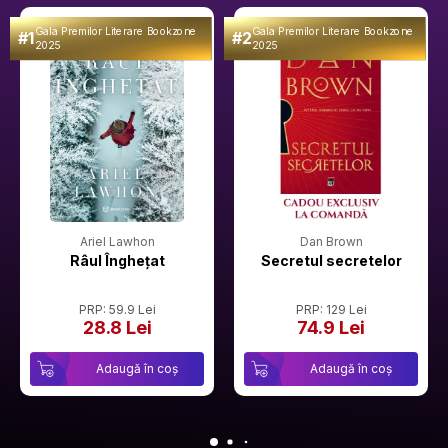
Gala Premilor Literare Bookzone
Gala Premilor Literare Bookzone
#1
#2
2025
2025
Ariel Lawhon
Dan Brown
Râul Înghețat
Secretul secretelor
PRP: 59.9 Lei
PRP: 129 Lei
28.8 Lei
74.9 Lei
Adaugă în coș
Adaugă în coș