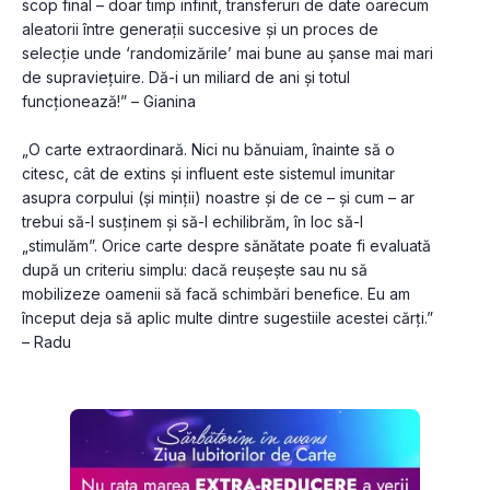
scop final – doar timp infinit, transferuri de date oarecum 
aleatorii între generații succesive și un proces de 
selecție unde ‘randomizările’ mai bune au șanse mai mari 
de supraviețuire. Dă-i un miliard de ani și totul 
funcționează!” – Gianina
„O carte extraordinară. Nici nu bănuiam, înainte să o 
citesc, cât de extins și influent este sistemul imunitar 
asupra corpului (și minții) noastre și de ce – și cum – ar 
trebui să-l susținem și să-l echilibrăm, în loc să-l 
„stimulăm”. Orice carte despre sănătate poate fi evaluată 
după un criteriu simplu: dacă reușește sau nu să 
mobilizeze oamenii să facă schimbări benefice. Eu am 
început deja să aplic multe dintre sugestiile acestei cărți.” 
– Radu