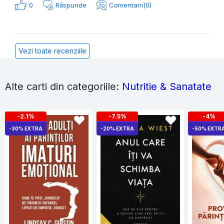
0
Răspunde
Comentarii(0)
Vezi toate recenziile
Alte carti din categoriile:
Nutritie & Sanatate
-2.1%
-7.5%
-4%
-30% EXTRA
-20% EXTRA
-50% EXTR