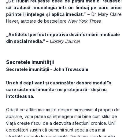
„Dr. Rubin reușește ceea ce puțini medici reușesc: 
să traducă imunologia într-un limbaj pe care orice 
părinte îl înțelege și aplică imediat.”
 – Dr. Mary Claire 
Haver, autoare de bestsellere 
New York Times
„Antidotul perfect împotriva dezinformării medicale 
din social media.”
 – 
Library Journal
Secretele imunității
Secretele imunității - John Trowsdale
Un ghid captivant și cuprinzător despre modul în 
care sistemul imunitar ne protejează – deși nu 
întotdeauna.
Odată ce aflăm mai multe despre mecanismul propriu de 
apărare, vom putea să înțelegem mai bine cum stilul de 
viață crește riscul de a dezvolta afecțiuni cronice. Unii 
cercetători susțin că oamenii sunt specia cea mai 
afectată de boli de pe planetă. Dacă așa stau lucrurile, 