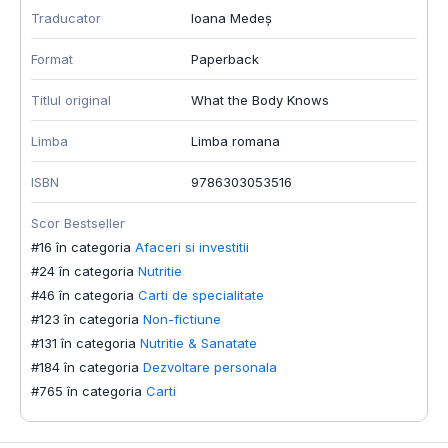
Traducator
Ioana Medeș
T
Format
Paperback
F
Titlul original
What the Body Knows
T
Limba
Limba romana
I
ISBN
9786303053516
S
#
Scor Bestseller
#
#16 în categoria
Afaceri si investitii
#
#24 în categoria
Nutritie
#46 în categoria
Carti de specialitate
#123 în categoria
Non-fictiune
#131 în categoria
Nutritie & Sanatate
#184 în categoria
Dezvoltare personala
#765 în categoria
Carti