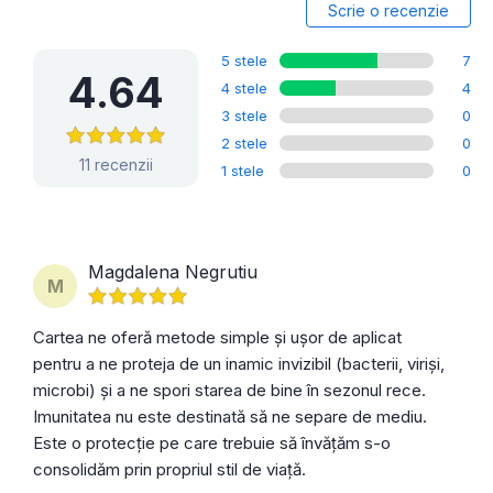
Scrie o recenzie
5 stele
7
4.64
4 stele
4
3 stele
0
2 stele
0
11 recenzii
1 stele
0
Magdalena Negrutiu
M
Cartea ne oferă metode simple și ușor de aplicat
pentru a ne proteja de un inamic invizibil (bacterii, viriși,
microbi) și a ne spori starea de bine în sezonul rece.
Imunitatea nu este destinată să ne separe de mediu.
Este o protecție pe care trebuie să învățăm s-o
consolidăm prin propriul stil de viață.