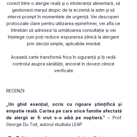
corect între o alergie reală și o intoleranță alimentară, să 
gestionezi marșul atopic de la eczemă la astm și să 
intervii prompt în momentele de urgență. Vei descoperi 
protocoale clare pentru utilizarea epinefrinei, vei afla ce 
întrebări să adresezi la următoarea consultație și vei 
înțelege cum poți reduce expunerea zilnică la alergeni 
prin decizii simple, aplicabile imediat.
Această carte transformă frica în siguranță și îți redă 
controlul asupra sănătății, ancorat în dovezi clinice 
verificate.
RECENZII
„Un ghid esențial, scris cu rigoare științifică și 
empatie reală. Cartea pe care orice familie afectată 
de alergii ar fi vrut s-o aibă pe noptieră.”
 – Prof. 
George Du Toit, autorul studiului LEAP