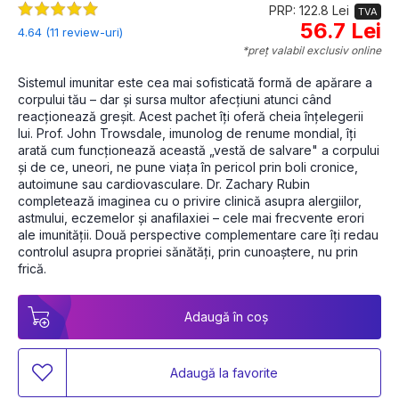
PRP: 122.8 Lei
TVA
56.7 Lei
4.64 (11 review-uri)
*preț valabil exclusiv online
Sistemul imunitar este cea mai sofisticată formă de apărare a 
corpului tău – dar și sursa multor afecțiuni atunci când 
reacționează greșit. Acest pachet îți oferă cheia înțelegerii 
lui. Prof. John Trowsdale, imunolog de renume mondial, îți 
arată cum funcționează această „vestă de salvare" a corpului 
și de ce, uneori, ne pune viața în pericol prin boli cronice, 
autoimune sau cardiovasculare. Dr. Zachary Rubin 
completează imaginea cu o privire clinică asupra alergiilor, 
astmului, eczemelor și anafilaxiei – cele mai frecvente erori 
ale imunității. Două perspective complementare care îți redau 
controlul asupra propriei sănătăți, prin cunoaștere, nu prin 
frică. 
Adaugă în coș
Adaugă la favorite