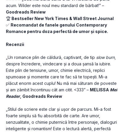
acum. Wilder este noul meu standard de bărbat!” – 
Goodreads Review
🏆 
Bestseller New York Times & Wall Street Journal
✅ 
Recomandat de fanele genului Contemporary 
Romance pentru doza perfectă de umor și spice.
Recenzii
„Un romance plin de căldură, captivant, de tip 
slow burn
, 
despre încredere, vindecare și a doua șansă la iubire. 
Este plin de tensiune, umor, chimie electrică, replici 
spumoase și momente care te fac să te topești. Mi-a 
plăcut enorm acest cuplu! Nu mă mai săturam de poveste 
și am zâmbit încontinuu cât am citit. <333” – 
MELISSA 
Mel 
Reader
, Goodreads Review
„Stilul de scriere este clar și ușor de parcurs. Mi-a fost 
foarte simplu să fiu absorbită de carte. Are umor, 
senzualitate, o chimie puternică între personaje, dialoguri 
inteligente și romantism! Este o lectură alertă, perfectă 