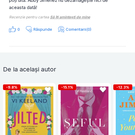
poți uita. Abby Jimenez nu dezamăgește nici de
aceasta dată!
Recenzie pentru cartea
Să îți amintești de mine
0
Răspunde
Comentarii(0)
De la același autor
-9.8%
-15.1%
-12.3%