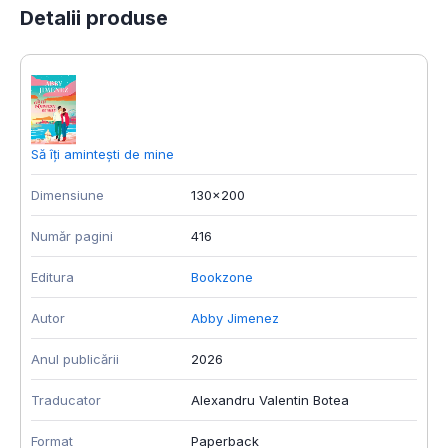
Detalii produse
Să îți amintești de mine
P
Dimensiune
130x200
D
Număr pagini
416
N
Editura
Bookzone
E
Autor
Abby Jimenez
A
Anul publicării
2026
A
Traducator
Alexandru Valentin Botea
F
Format
Paperback
T