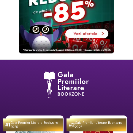
Gala Premilor Literare Bookzone
Gala Premilor Literare Bookzone
#1
#2
2025
2025