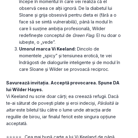
începe în momentul în care vei realiza că el 
observă ceea ce alții ignoră. De la diabetul lui 
Sloane și grija obsesivă pentru dieta ei (fără a o 
face să se simtă vulnerabilă), până la modul în 
care îi susține ambiția profesională, Wilder 
redefinește conceptul de 
Green Flag
. El nu doar o 
iubește, o „vede”.
Umorul marca Vi Keeland:
 Dincolo de 
momentele „spicy” și tensiunea erotică, te vei 
îndrăgosti de dialogurile inteligente și de modul în 
care Sloane și Wilder se provoacă reciproc. 
Savurează invitația. Acceptă provocarea. Spune DA 
lui Wilder Hayes.
Vi Keeland nu scrie doar cărți; ea creează refugii. Dacă 
te-ai săturat de povești plate și eroi indeciși, 
Părăsită la 
altar
 este biletul tău către o lume unde atracția arde 
regulile de birou, iar finalul fericit este singura opțiune 
acceptată.
⭐⭐⭐⭐⭐ „Cea mai bună carte a lui Vi Keeland de până 