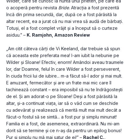
Wilder, care se cunosc la nunta unui prieten, pe care ea 
o acoperă pentru revista 
Bride
. Atracția a fost prezentă 
încă din prima secundă, dar, după ce a fost părăsită la 
altar recent, ea a jurat că nu mai vrea să audă de bărbați. 
Totuși, el a fost complet vrăjit și a început să o curteze 
asiduu.” – 
K. Ramjohn, Amazon Review
„Am citit câteva cărți de Vi Keeland, dar trebuie să spun 
că aceasta este preferata mea! I-am iubit la nebunie pe 
Wilder și Sloane! Efectiv, enorm! Amândoi aveau traumele 
lor, dar Doamne, felul în care Wilder a fost perseverent, 
în ciuda fricii lui de iubire... m-a făcut să-l ador și mai mult. 
E amuzant, fermecător și are un frate mai mic care îl 
tachinează constant – era imposibil să nu te îndrăgostești 
de el. Și am adorat-o pe Sloane! Deși a fost părăsită la 
altar, și-a continuat viața, iar să o văd cum se deschide 
cu adevărat și realizează că merită mult mai mult decât a 
făcut-o fostul să se simtă... a fost pur și simplu minunat! 
Familia ei a fost, de asemenea, extraordinară. Nu mi-am 
dorit să se termine și ce n-aș da pentru un epilog bonus! 
Pur și simplu nu mă mai satur de ei!” – 
Rachel C., 