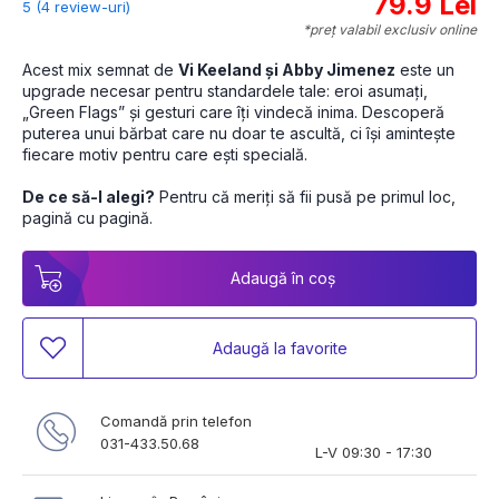
79.9 Lei
5 (4 review-uri)
*preț valabil exclusiv online
Acest mix semnat de 
Vi Keeland și Abby Jimenez
 este un 
upgrade necesar pentru standardele tale: eroi asumați, 
„Green Flags” și gesturi care îți vindecă inima. Descoperă 
puterea unui bărbat care nu doar te ascultă, ci își amintește 
fiecare motiv pentru care ești specială. 
De ce să-l alegi?
 Pentru că meriți să fii pusă pe primul loc, 
pagină cu pagină. 
Adaugă în coș
Adaugă la favorite
Comandă prin telefon
031-433.50.68
L-V 09:30 - 17:30