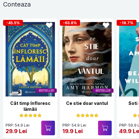
Conteaza
-45.5%
-63.8%
-16.7%
BESTSELLER
BESTSELLER
Cât timp înfloresc
Ce stie doar vantul
Soti
lămâii
PRP: 54.9 Lei
PRP: 54.9 Lei
PRP: 59.9 
29.9 Lei
19.9 Lei
49.9 Le