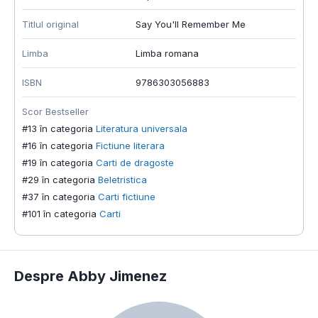
Titlul original
Say You'll Remember Me
L
Limba
Limba romana
I
ISBN
9786303056883
S
#
Scor Bestseller
#
#13 în categoria
Literatura universala
#
#16 în categoria
Fictiune literara
#
#19 în categoria
Carti de dragoste
#29 în categoria
Beletristica
#37 în categoria
Carti fictiune
#101 în categoria
Carti
Despre Abby Jimenez