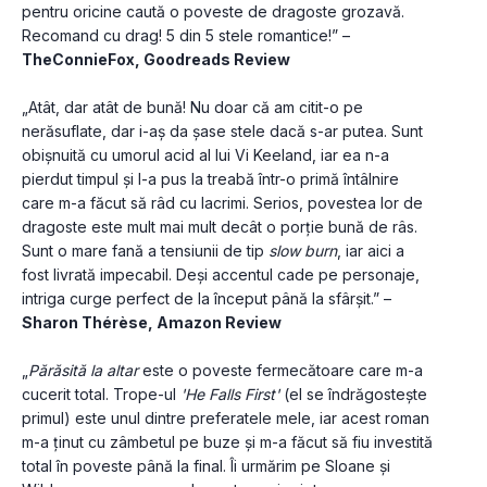
pentru oricine caută o poveste de dragoste grozavă. 
Recomand cu drag! 5 din 5 stele romantice!” – 
TheConnieFox, Goodreads Review
„Atât, dar atât de bună! Nu doar că am citit-o pe 
nerăsuflate, dar i-aș da șase stele dacă s-ar putea. Sunt 
obișnuită cu umorul acid al lui Vi Keeland, iar ea n-a 
pierdut timpul și l-a pus la treabă într-o primă întâlnire 
care m-a făcut să râd cu lacrimi. Serios, povestea lor de 
dragoste este mult mai mult decât o porție bună de râs. 
Sunt o mare fană a tensiunii de tip 
slow burn
, iar aici a 
fost livrată impecabil. Deși accentul cade pe personaje, 
intriga curge perfect de la început până la sfârșit.” – 
Sharon Thérèse, Amazon Review
„
Părăsită la altar
 este o poveste fermecătoare care m-a 
cucerit total. Trope-ul 
'He Falls First'
 (el se îndrăgostește 
primul) este unul dintre preferatele mele, iar acest roman 
m-a ținut cu zâmbetul pe buze și m-a făcut să fiu investită 
total în poveste până la final. Îi urmărim pe Sloane și 