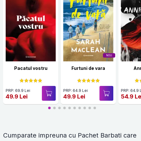
NOU
Pacatul vostru
Furtuni de vara
Ann
PRP: 69.9 Lei
PRP: 64.9 Lei
PRP: 64.9 
49.9 Lei
49.9 Lei
54.9 Le
Cumparate impreuna cu Pachet Barbati care