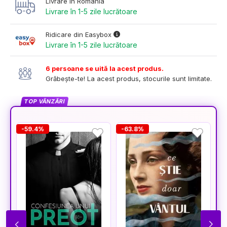
Livrare în România
Livrare în 1-5 zile lucrătoare
Ridicare din Easybox
Livrare în 1-5 zile lucrătoare
6 persoane se uită la acest produs.
Grăbește-te! La acest produs, stocurile sunt limitate.
TOP VÂNZĂRI
-59.4%
-63.8%
-