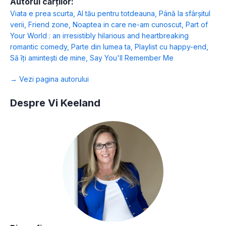
Autorul cărților:
Viata e prea scurta
,
Al tău pentru totdeauna
,
Până la sfârșitul
verii
,
Friend zone
,
Noaptea in care ne-am cunoscut
,
Part of
Your World : an irresistibly hilarious and heartbreaking
romantic comedy
,
Parte din lumea ta
,
Playlist cu happy-end
,
Să îți amintești de mine
,
Say You'll Remember Me
→ Vezi pagina autorului
Despre Vi Keeland