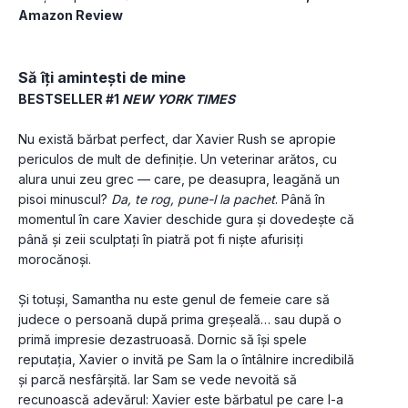
Amazon Review
Să îți amintești de mine
BESTSELLER #1 
NEW YORK TIMES
Nu există bărbat perfect, dar Xavier Rush se apropie 
periculos de mult de definiţie. Un veterinar arătos, cu 
alura unui zeu grec — care, pe deasupra, leagănă un 
pisoi minuscul? 
Da, te rog, pune-l la pachet
. Până în 
momentul în care Xavier deschide gura și dovedește că 
până și zeii sculptaţi în piatră pot fi niște afurisiţi 
morocănoși.
Și totuși, Samantha nu este genul de femeie care să 
judece o persoană după prima greșeală… sau după o 
primă impresie dezastruoasă. Dornic să își spele 
reputaţia, Xavier o invită pe Sam la o întâlnire incredibilă 
și parcă nesfârșită. Iar Sam se vede nevoită să 
recunoască adevărul: Xavier este bărbatul pe care l-a 