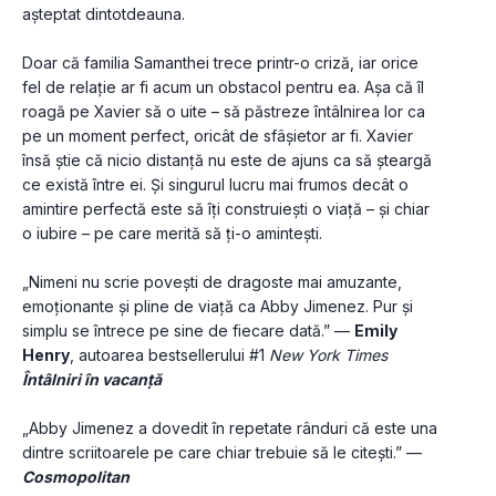
așteptat dintotdeauna.
Doar că familia Samanthei trece printr-o criză, iar orice 
fel de relaţie ar fi acum un obstacol pentru ea. Așa că îl 
roagă pe Xavier să o uite – să păstreze întâlnirea lor ca 
pe un moment perfect, oricât de sfâșietor ar fi. Xavier 
însă știe că nicio distanţă nu este de ajuns ca să șteargă 
ce există între ei. Și singurul lucru mai frumos decât o 
amintire perfectă este să îţi construiești o viaţă – și chiar 
o iubire – pe care merită să ţi-o amintești.
„Nimeni nu scrie povești de dragoste mai amuzante, 
emoţionante și pline de viaţă ca Abby Jimenez. Pur și 
simplu se întrece pe sine de fiecare dată.” — 
Emily 
Henry
, autoarea bestsellerului #1 
New York Times
Întâlniri în vacanţă
„Abby Jimenez a dovedit în repetate rânduri că este una 
dintre scriitoarele pe care chiar trebuie să le citești.” — 
Cosmopolitan