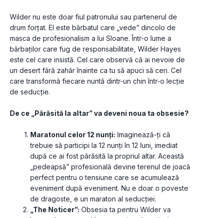
Wilder nu este doar fiul patronului sau partenerul de 
drum forțat. El este bărbatul care „vede” dincolo de 
masca de profesionalism a lui Sloane. Într-o lume a 
bărbaților care fug de responsabilitate, Wilder Hayes 
este cel care insistă. Cel care observă că ai nevoie de 
un desert fără zahăr înainte ca tu să apuci să ceri. Cel 
care transformă fiecare nuntă dintr-un chin într-o lecție 
de seducție.
De ce „Părăsită la altar” va deveni noua ta obsesie?
Maratonul celor 12 nunți:
 Imaginează-ți că 
trebuie să participi la 12 nunți în 12 luni, imediat 
după ce ai fost părăsită la propriul altar. Această 
„pedeapsă” profesională devine terenul de joacă 
perfect pentru o tensiune care se acumulează 
eveniment după eveniment. Nu e doar o poveste 
de dragoste, e un maraton al seducției.
„The Noticer”:
 Obsesia ta pentru Wilder va 