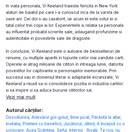
In viata personala, Vi Keeland traieste fericita in New York
alaturi de baiatul pe care l-a cunoscut inca de la varsta de
sase ani. Cei doi s-au casatorit, iar acum el este sotul ei si
tatal celor trei copii ai lor. Experientele si relatia sa personala
au influentat probabil scrierile sale, adaugand profunzime si
autenticitate in povestirile sale de dragoste.
In concluzie, Vi Keeland este o autoare de bestselleruri de
renume, cu multiple aparitii in topurile celor mai vandute carti.
Operele ei atrag milioane de cititori in intreaga lume, datorita
povestilor lor captivante si personajelor memorabile. Prin
succesul sau in domeniul literar si adaptarile ecranizate, Vi
Keeland a reusit sa-si consolideze pozitia in industria cartilor
si sa inspire si sa aduca bucurie cititorilor sai.
Vezi mai mult
Autorul cărților:
Dezvăluirea
,
Adevărul gol-goluț
,
Bine jucat
,
Părăsită la altar
,
Invitatia
,
Prieteni cu beneficii
,
Jucătorul
,
Jilted
,
A început cu o
scrisoare
,
Acea Scânteie
,
Seful
,
Interzis
,
Rivalii
,
Te rog, nu