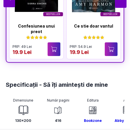
BESTSELLER
BESTSELLER
Confesiunea unui
Ce stie doar vantul
preot
PRP: 49 Lei
PRP: 54.9 Lei
P
19.9 Lei
19.9 Lei
1
Specificații - Să îți amintești de mine
Dimensiune
Număr pagini
Editura
Aut
130x200
416
Bookzone
Abby Ji