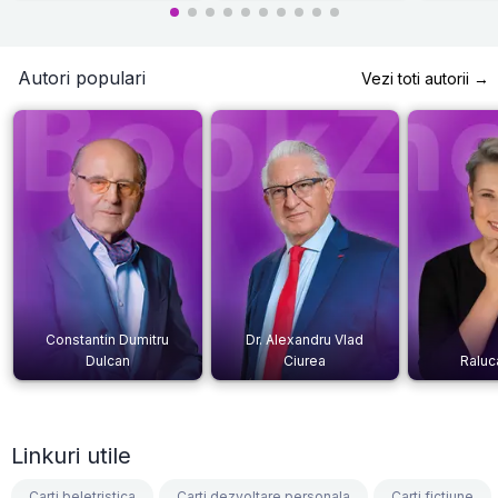
Autori populari
Vezi toti autorii →
Constantin Dumitru
Dr. Alexandru Vlad
Dulcan
Ciurea
Raluc
Linkuri utile
Carti beletristica
Carti dezvoltare personala
Carti fictiune