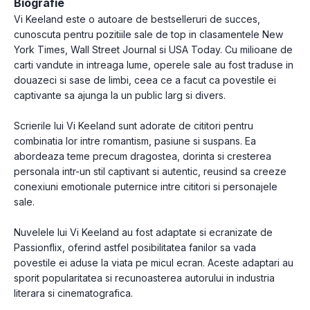
Biografie
Vi Keeland este o autoare de bestselleruri de succes,
cunoscuta pentru pozitiile sale de top in clasamentele New
York Times, Wall Street Journal si USA Today. Cu milioane de
carti vandute in intreaga lume, operele sale au fost traduse in
douazeci si sase de limbi, ceea ce a facut ca povestile ei
captivante sa ajunga la un public larg si divers.
Scrierile lui Vi Keeland sunt adorate de cititori pentru
combinatia lor intre romantism, pasiune si suspans. Ea
abordeaza teme precum dragostea, dorinta si cresterea
personala intr-un stil captivant si autentic, reusind sa creeze
conexiuni emotionale puternice intre cititori si personajele
sale.
Nuvelele lui Vi Keeland au fost adaptate si ecranizate de
Passionflix, oferind astfel posibilitatea fanilor sa vada
povestile ei aduse la viata pe micul ecran. Aceste adaptari au
sporit popularitatea si recunoasterea autorului in industria
literara si cinematografica.