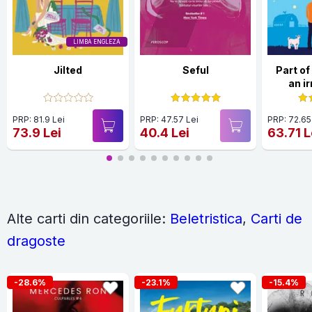
LIMBA ENGLEZA
Jilted
Seful
Part of
an ir
hila
hear
PRP: 81.9 Lei
PRP: 47.57 Lei
PRP: 72.65
roman
73.9 Lei
40.4 Lei
63.71 L
Alte carti din categoriile:
Beletristica
,
Carti de
dragoste
-28.6%
-23.1%
-15.4%