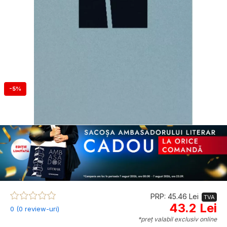
-5%
PRP: 45.46 Lei
TVA
43.2 Lei
0 (0 review-uri)
*preț valabil exclusiv online