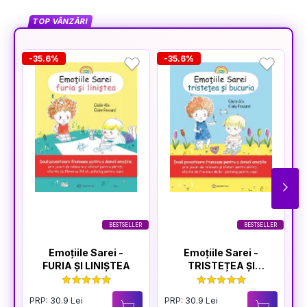
TOP VÂNZĂRI
-35.6%
-35.6%
-
BESTSELLER
BESTSELLER
Emoțiile Sarei -
Emoțiile Sarei -
FURIA ȘI LINIȘTEA
TRISTEȚEA ȘI
BUCURIA
PRP: 30.9 Lei
PRP: 30.9 Lei
P