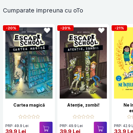
Cumparate impreuna cu oTo
-20%
-20%
-21%
Cartea magică
Atenție, zombi!
Ne 
e
PRP: 49.9 Lei
PRP: 49.9 Lei
PRP: 42.9 
39.9 Lei
39.9 Lei
33.9 Le