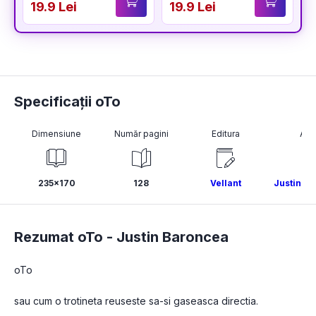
19.9 Lei
19.9 Lei
1
Specificații oTo
Dimensiune
Număr pagini
Editura
Aut
235x170
128
Vellant
Justin B
Rezumat oTo -
Justin Baroncea
oTo
sau cum o trotineta reuseste sa-si gaseasca directia.