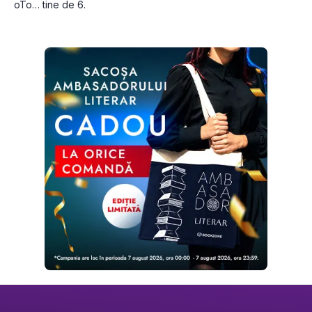
oTo… tine de 6.