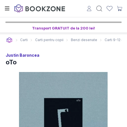
Transport GRATUIT de la 200 lei!
Carti
Carti pentru copii
Benzi desenate
Carti 9-12+ an
Justin Baroncea
oTo