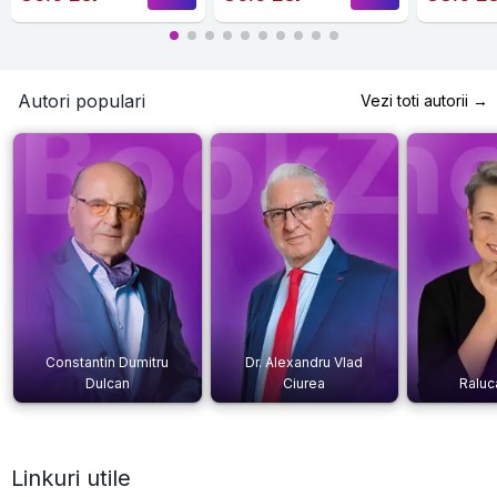
Autori populari
Vezi toti autorii →
Constantin Dumitru
Dr. Alexandru Vlad
Dulcan
Ciurea
Raluc
Linkuri utile