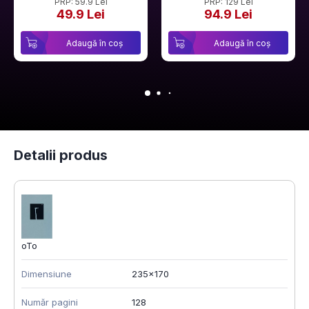
PRP: 59.9 Lei
PRP: 129 Lei
49.9 Lei
94.9 Lei
Adaugă în coș
Adaugă în coș
Detalii produs
oTo
Dimensiune
235x170
Număr pagini
128