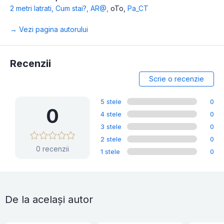
2 metri latrati
,
Cum stai?
,
AR@
,
oTo
,
Pa_CT
→ Vezi pagina autorului
Recenzii
Scrie o recenzie
5 stele
0
0
4 stele
0
3 stele
0
2 stele
0
0 recenzii
1 stele
0
De la același autor