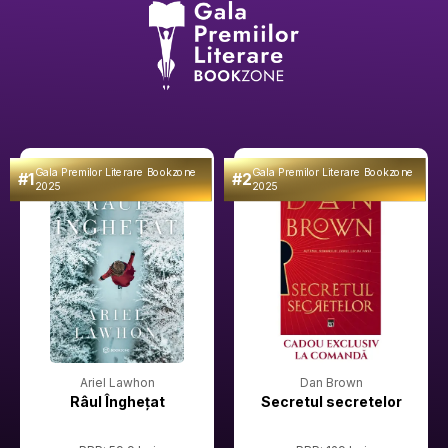
Gala Premilor Literare Bookzone
Gala Premilor Literare Bookzone
#1
#2
2025
2025
Ariel Lawhon
Dan Brown
Râul Înghețat
Secretul secretelor