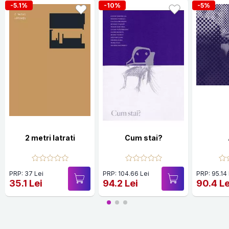
-5.1%
-10%
-5%
2 metri latrati
Cum stai?
PRP: 37 Lei
PRP: 104.66 Lei
PRP: 95.14
35.1 Lei
94.2 Lei
90.4 Le