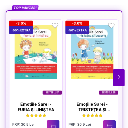
TOP VÂNZĂRI
-3.6%
-3.6%
-50% EXTRA
-50% EXTRA
-5
BESTSELLER
BESTSELLER
Emoțiile Sarei -
Emoțiile Sarei -
FURIA ȘI LINIȘTEA
TRISTEȚEA ȘI
BUCURIA
PRP: 30.9 Lei
PRP: 30.9 Lei
P