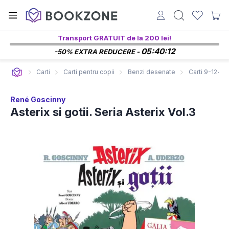
Transport GRATUIT de la 200 lei!
05:40:11
-50% EXTRA REDUCERE -
Carti
Carti pentru copii
Benzi desenate
Carti 9-12+ an
René Goscinny
Asterix si gotii. Seria Asterix Vol.3