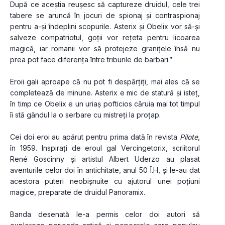
După ce aceștia reușesc să captureze druidul, cele trei 
tabere se aruncă în jocuri de spionaj și contraspionaj 
pentru a-și îndeplini scopurile. Asterix și Obelix vor să-și 
salveze compatriotul, goții vor rețeta pentru licoarea 
magică, iar romanii vor să protejeze granițele însă nu 
prea pot face diferența între triburile de barbari.” 
Eroii gali aproape că nu pot fi despărțiți, mai ales că se 
completează de minune. Asterix e mic de statură și isteț, 
în timp ce Obelix e un uriaș pofticios căruia mai tot timpul 
îi stă gândul la o serbare cu mistreți la proțap.
Cei doi eroi au apărut pentru prima dată în revista 
Pilote
, 
în 1959. Inspirați de eroul gal Vercingetorix, scriitorul 
René Goscinny și artistul Albert Uderzo au plasat 
aventurile celor doi în antichitate, anul 50 Î.H, și le-au dat 
acestora puteri neobișnuite cu ajutorul unei poțiuni 
magice, preparate de druidul Panoramix. 
Banda desenată le-a permis celor doi autori să 