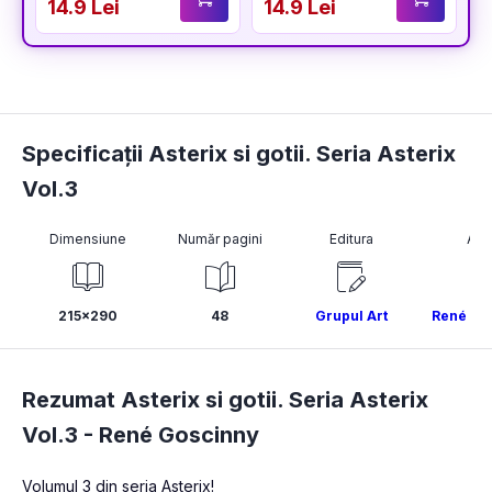
14.9 Lei
14.9 Lei
1
Specificații Asterix si gotii. Seria Asterix
Vol.3
Dimensiune
Număr pagini
Editura
Aut
215x290
48
Grupul Art
René Go
Rezumat Asterix si gotii. Seria Asterix
Vol.3 -
René Goscinny
Volumul 3 din seria Asterix!