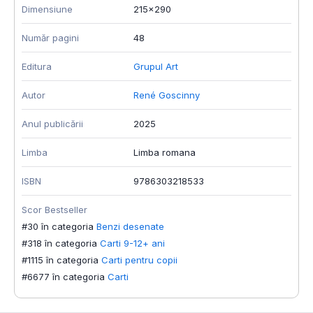
Dimensiune
215x290
Număr pagini
48
Editura
Grupul Art
Autor
René Goscinny
Anul publicării
2025
Limba
Limba romana
ISBN
9786303218533
Scor Bestseller
#30 în categoria
Benzi desenate
#318 în categoria
Carti 9-12+ ani
#1115 în categoria
Carti pentru copii
#6677 în categoria
Carti