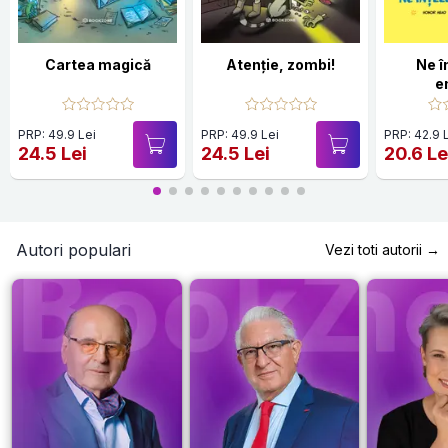
Cartea magică
Atenție, zombi!
Ne 
e
PRP: 49.9 Lei
PRP: 49.9 Lei
PRP: 42.9 
24.5 Lei
24.5 Lei
20.6 Le
Autori populari
Vezi toti autorii →