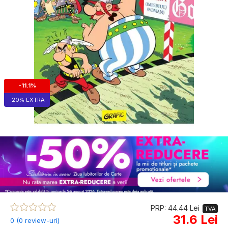
-11.1%
-20% EXTRA
PRP: 44.44 Lei
TVA
31.6 Lei
0 (0 review-uri)