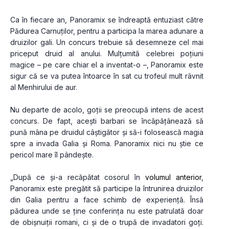
Ca în fiecare an, Panoramix se îndreaptă entuziast către 
Pădurea Carnuților, pentru a participa la marea adunare a 
druizilor gali. Un concurs trebuie să desemneze cel mai 
priceput druid al anului. Mulțumită celebrei poțiuni 
magice – pe care chiar el a inventat-o –, Panoramix este 
sigur că se va putea întoarce în sat cu trofeul mult râvnit 
al Menhirului de aur.
Nu departe de acolo, goții se preocupă intens de acest 
concurs. De fapt, acești barbari se încăpățânează să 
pună mâna pe druidul câștigător și să-i folosească magia 
spre a invada Galia și Roma. Panoramix nici nu știe ce 
pericol mare îl pândește.
„După ce și-a recăpătat cosorul în 
volumul anterior
, 
Panoramix este pregătit să participe la întrunirea druizilor 
din Galia pentru a face schimb de experiență. Însă 
pădurea unde se ține conferința nu este patrulată doar 
de obișnuiții romani, ci și de o trupă de invadatori goți. 