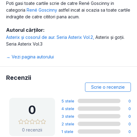
Poti gasi toate cartile scrie de catre René Goscinny in
categoria
René Goscinny
astfel incat ai ocazia sa toate cartile
indragite de catre cititori pana acum.
Autorul cărților:
Asterix şi cosorul de aur. Seria Asterix Vol.2
,
Asterix și goții.
Seria Asterix Vol.3
→ Vezi pagina autorului
Recenzii
Scrie o recenzie
5 stele
0
0
4 stele
0
3 stele
0
2 stele
0
0 recenzii
1 stele
0