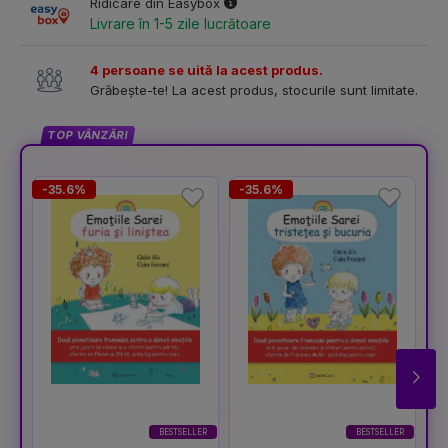
Ridicare din Easybox
Livrare în 1-5 zile lucrătoare
4 persoane se uită la acest produs.
Grăbește-te! La acest produs, stocurile sunt limitate.
TOP VÂNZĂRI
-35.6%
-35.6%
-
BESTSELLER
BESTSELLER