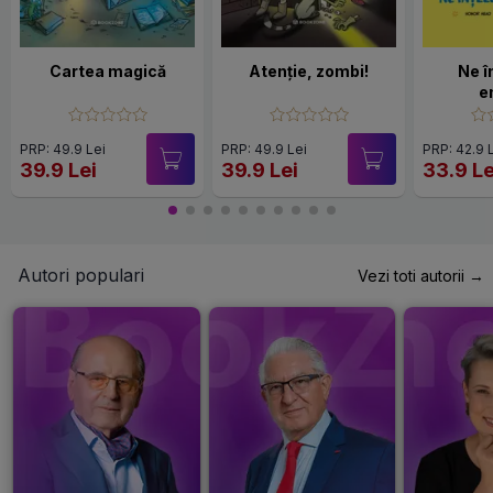
Cartea magică
Atenție, zombi!
Ne 
e
PRP: 49.9 Lei
PRP: 49.9 Lei
PRP: 42.9 
39.9 Lei
39.9 Lei
33.9 Le
Autori populari
Vezi toti autorii →