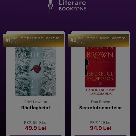
Gala Premilor Literare Bookzone
Gala Premilor Literare Bookzone
#1
#2
2025
2025
Ariel Lawhon
Dan Brown
Râul Înghețat
Secretul secretelor
PRP: 59.9 Lei
PRP: 129 Lei
49.9 Lei
94.9 Lei