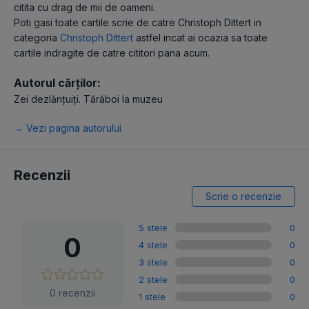
citita cu drag de mii de oameni.
Poti gasi toate cartile scrie de catre Christoph Dittert in
categoria
Christoph Dittert
astfel incat ai ocazia sa toate
cartile indragite de catre cititori pana acum.
Autorul cărților:
Zei dezlănțuiți. Tărăboi la muzeu
→ Vezi pagina autorului
Recenzii
Scrie o recenzie
5 stele
0
0
4 stele
0
3 stele
0
2 stele
0
0 recenzii
1 stele
0