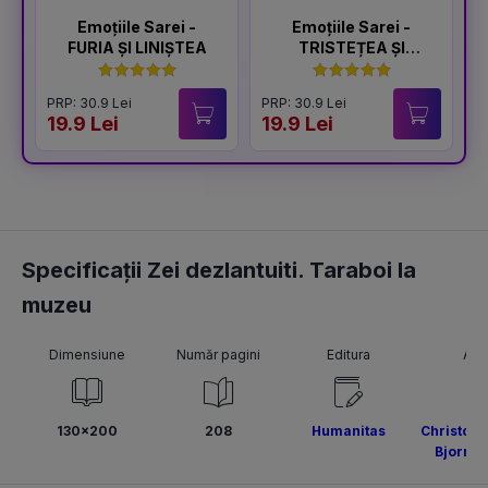
Emoțiile Sarei -
Emoțiile Sarei -
FURIA ȘI LINIȘTEA
TRISTEȚEA ȘI
BUCURIA
PRP: 30.9 Lei
PRP: 30.9 Lei
P
19.9 Lei
19.9 Lei
1
Specificații Zei dezlantuiti. Taraboi la
muzeu
Dimensiune
Număr pagini
Editura
Aut
130x200
208
Humanitas
Christoph 
Bjorn B