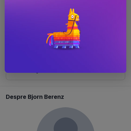
Autor
Christoph Dittert
,
Bjorn Berenz
Anul publicării
2026
ISBN
9786303612652
Scor Bestseller
#55 în categoria
Benzi desenate
#850 în categoria
Carti 9-12+ ani
#2937 în categoria
Carti pentru copii
#12629 în categoria
Carti
Despre Bjorn Berenz