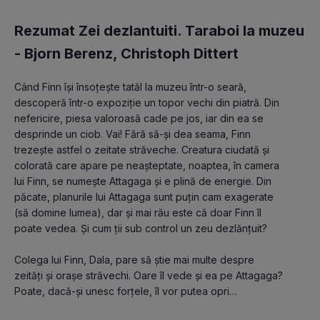
Rezumat Zei dezlantuiti. Taraboi la muzeu
-
Bjorn Berenz
,
Christoph Dittert
Când Finn își însoțește tatăl la muzeu într-o seară, 
descoperă într-o expoziție un topor vechi din piatră. Din 
nefericire, piesa valoroasă cade pe jos, iar din ea se 
desprinde un ciob. Vai! Fără să-și dea seama, Finn 
trezește astfel o zeitate străveche. Creatura ciudată și 
colorată care apare pe neașteptate, noaptea, în camera 
lui Finn, se numește Attagaga și e plină de energie. Din 
păcate, planurile lui Attagaga sunt puțin cam exagerate 
(să domine lumea), dar și mai rău este că doar Finn îl 
poate vedea. Și cum ții sub control un zeu dezlănțuit?
Colega lui Finn, Dala, pare să știe mai multe despre 
zeități și orașe străvechi. Oare îl vede și ea pe Attagaga? 
Poate, dacă-și unesc forțele, îl vor putea opri…