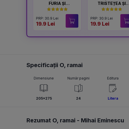
FURIA ȘI
TRISTEȚEA ȘI
LINIȘTEA
BUCURIA
PRP: 30.9 Lei
PRP: 30.9 Lei
19.9 Lei
19.9 Lei
Specificații O, ramai
Dimensiune
Număr pagini
Editura
205x275
24
Litera
Rezumat O, ramai -
Mihai Eminescu