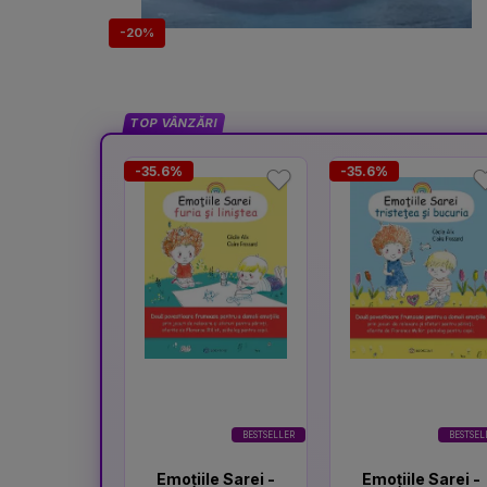
-20%
TOP VÂNZĂRI
-35.6%
-35.6%
BESTSELLER
BESTSEL
Emoțiile Sarei -
Emoțiile Sarei -