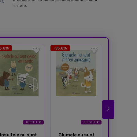
limitate.
5.6%
-35.6%
-37.3%
BESTSELLER
BESTSELLER
Insultele nu sunt
Glumele nu sunt
Atenti