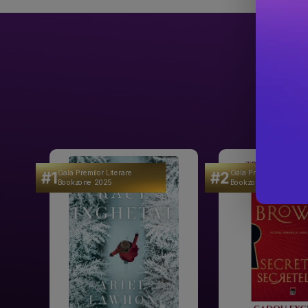
#1
#2
Gala Premilor Literare
Gala Premilor Literare
Bookzone 2025
Bookzone 2025