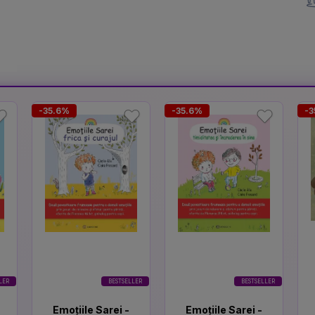
-35.6%
-35.6%
-3
LER
BESTSELLER
BESTSELLER
Emoțiile Sarei -
Emoțiile Sarei -