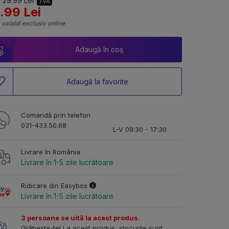
 29.99 Lei
TVA
.99 Lei
 valabil exclusiv online
Adaugă în coș
Adaugă la favorite
Comandă prin telefon
031-433.50.68
L-V 09:30 - 17:30
Livrare în România
Livrare în 1-5 zile lucrătoare
Ridicare din Easybox
Livrare în 1-5 zile lucrătoare
3 persoane se uită la acest produs.
Grăbește-te! La acest produs, stocurile sunt