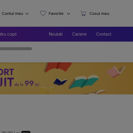
Contul meu
Favorite
Cosul meu
tru copii
Noutati
Cariere
Contact