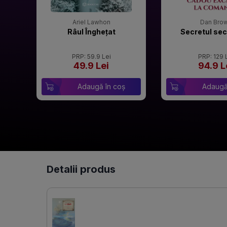
Ariel Lawhon
Dan Bro
Râul Înghețat
Secretul sec
PRP: 59.9 Lei
PRP: 129 
49.9 Lei
94.9 L
Adaugă în coș
Adaugă
Detalii produs