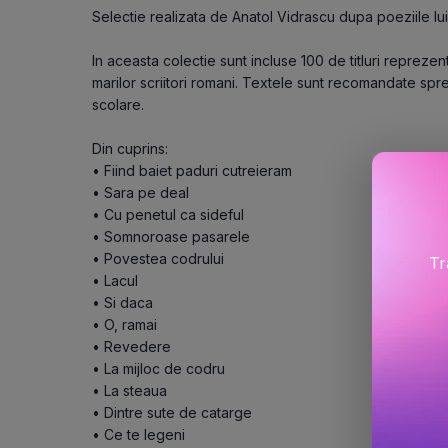
Selectie realizata de Anatol Vidrascu dupa poeziile lu
In aceasta colectie sunt incluse 100 de titluri reprezen
marilor scriitori romani. Textele sunt recomandate spre
scolare.
Din cuprins:
• Fiind baiet paduri cutreieram
• Sara pe deal
• Cu penetul ca sideful
• Somnoroase pasarele
• Povestea codrului
Tr
• Lacul
• Si daca
• O, ramai
• Revedere
• La mijloc de codru
• La steaua
• Dintre sute de catarge
• Ce te legeni