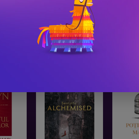
#3
#4
Gala Premilor Literare
Gala Premilor
Bookzone 2025
Bookzone 20