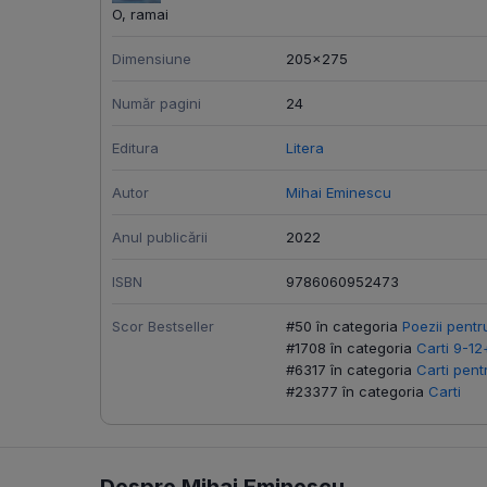
O, ramai
Dimensiune
205x275
Număr pagini
24
Editura
Litera
Autor
Mihai Eminescu
Anul publicării
2022
ISBN
9786060952473
Scor Bestseller
#50 în categoria
Poezii pentr
#1708 în categoria
Carti 9-12
#6317 în categoria
Carti pent
#23377 în categoria
Carti
Despre Mihai Eminescu