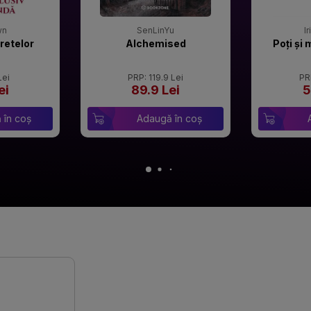
wn
SenLinYu
I
retelor
Alchemised
Poți și 
Lei
PRP: 119.9 Lei
PR
ei
89.9 Lei
5
 în coș
Adaugă în coș