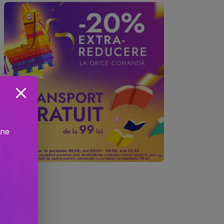
ine
!