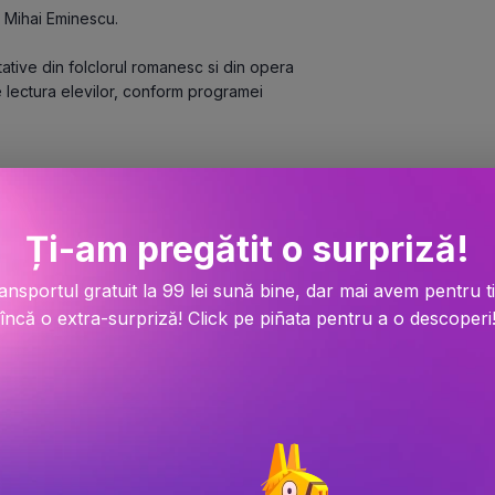
i Mihai Eminescu.
tative din folclorul romanesc si din opera 
 lectura elevilor, conform programei 
Ți-am pregătit o surpriză!
ansportul gratuit la 99 lei sună bine, dar mai avem pentru t
încă o extra-surpriză! Click pe piñata pentru a o descoperi