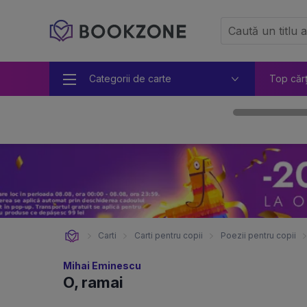
Categorii de carte
Top căr
Carti
Carti pentru copii
Poezii pentru copii
Mihai Eminescu
O, ramai