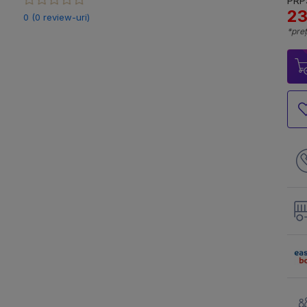
PRP:
23
0 (0 review-uri)
*preț