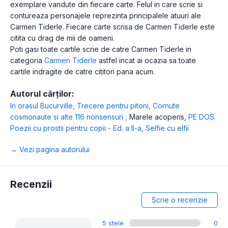
exemplare vandute din fiecare carte. Felul in care scrie si
contureaza personajele reprezinta principalele atuuri ale
Carmen Tiderle. Fiecare carte scrisa de Carmen Tiderle este
citita cu drag de mii de oameni.
Poti gasi toate cartile scrie de catre Carmen Tiderle in
categoria
Carmen Tiderle
astfel incat ai ocazia sa toate
cartile indragite de catre cititori pana acum.
Autorul cărților:
In orasul Bucurville
,
Trecere pentru pitoni
,
Cornute
cosmonaute si alte 116 nonsensuri
,
Marele acoperis
,
PE DOS.
Poezii cu prostii pentru copii - Ed. a II-a
,
Selfie cu elfii
→ Vezi pagina autorului
Recenzii
Scrie o recenzie
5 stele
0