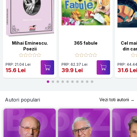
Mihai Eminescu.
365 fabule
Cel ma
Poezii
din car
PRP: 21.04 Lei
PRP: 62.37 Lei
PRP: 44.44
15.6 Lei
39.9 Lei
31.6 Le
Autori populari
Vezi toti autorii →