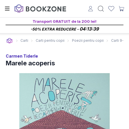
Transport GRATUIT de la 200 lei!
04:13:38
-50% EXTRA REDUCERE -
Carti
Carti pentru copii
Poezii pentru copii
Carti 9-12+
Carmen Tiderle
Marele acoperis