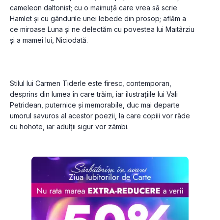
cameleon daltonist; cu o maimuță care vrea să scrie 
Hamlet și cu gândurile unei lebede din prosop; aflăm a 
ce miroase Luna și ne delectăm cu povestea lui Maitârziu 
Stilul lui Carmen Tiderle este firesc, contemporan, 
desprins din lumea în care trăim, iar ilustrațiile lui Vali 
Petridean, puternice și memorabile, duc mai departe 
umorul savuros al acestor poezii, la care copiii vor râde 
cu hohote, iar adulții sigur vor zâmbi.