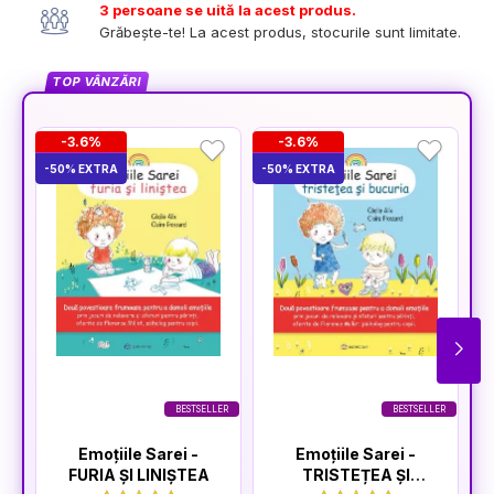
3 persoane se uită la acest produs.
Grăbește-te! La acest produs, stocurile sunt limitate.
TOP VÂNZĂRI
-3.6%
-3.6%
-50% EXTRA
-50% EXTRA
-5
BESTSELLER
BESTSELLER
Emoțiile Sarei -
Emoțiile Sarei -
FURIA ȘI LINIȘTEA
TRISTEȚEA ȘI