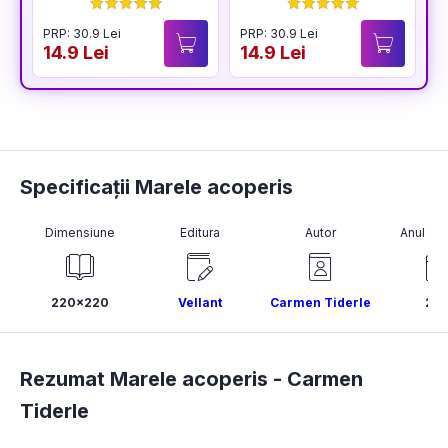
BUCURIA
PRP: 30.9 Lei
PRP: 30.9 Lei
P
14.9 Lei
14.9 Lei
1
Specificații Marele acoperis
Dimensiune
Editura
Autor
Anul pub
220x220
Vellant
Carmen Tiderle
201
Rezumat Marele acoperis -
Carmen
Tiderle