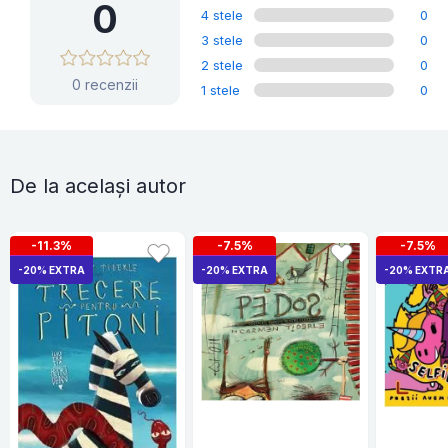
0
4 stele
0
3 stele
0
2 stele
0
0 recenzii
1 stele
0
De la același autor
-11.3%
-7.5%
-7.5%
-20% EXTRA
-20% EXTRA
-20% EXTR