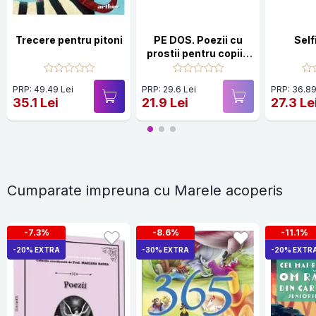
Trecere pentru pitoni
PE DOS. Poezii cu
Self
prostii pentru copii -
Ed. a II-a
PRP: 49.49 Lei
PRP: 29.6 Lei
PRP: 36.89
35.1 Lei
21.9 Lei
27.3 Le
Cumparate impreuna cu Marele acoperis
-7.3%
-8.6%
-11.1%
-20% EXTRA
-30% EXTRA
-20% EXTR