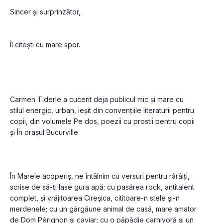
Îl citești cu mare spor.

Carmen Tiderle a cucerit deja publicul mic și mare cu 
stilul energic, urban, ieșit din convențiile literaturii pentru 
copii, din volumele Pe dos, poezii cu prostii pentru copii 
În Marele acoperiș, ne întâlnim cu versuri pentru rârâiți, 
scrise de să-ți lase gura apă; cu pasărea rock, antitalent 
complet, și vrăjitoarea Cireșica, cititoare-n stele și-n 
merdenele; cu un gărgăune animal de casă, mare amator 
de Dom Pérignon și caviar; cu o păpădie carnivoră și un 