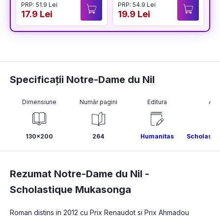
PRP: 51.9 Lei
PRP: 54.9 Lei
P
17.9 Lei
19.9 Lei
1
Specificații Notre-Dame du Nil
Dimensiune
Număr pagini
Editura
Aut
130x200
264
Humanitas
Scholasti
Rezumat Notre-Dame du Nil -
Scholastique Mukasonga
Roman distins in 2012 cu Prix Renaudot si Prix Ahmadou 