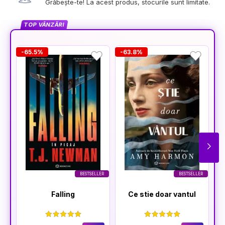
Grăbește-te! La acest produs, stocurile sunt limitate.
TOP VÂNZĂRI
-65.5%
-63.8%
-
BESTSELLER
BESTSELLER
Falling
Ce stie doar vantul