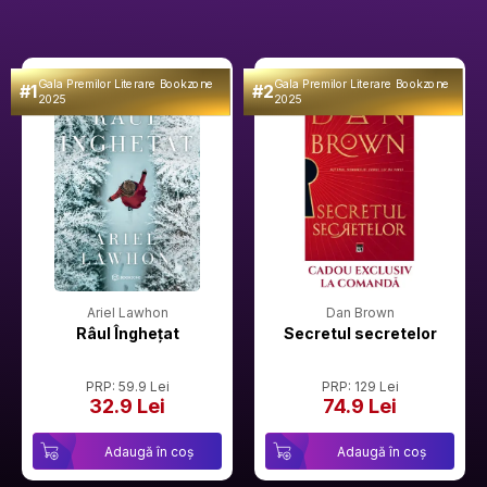
Gala Premilor Literare Bookzone
Gala Premilor Literare Bookzone
#1
#2
2025
2025
Ariel Lawhon
Dan Brown
Râul Înghețat
Secretul secretelor
PRP: 59.9 Lei
PRP: 129 Lei
32.9 Lei
74.9 Lei
Adaugă în coș
Adaugă în coș