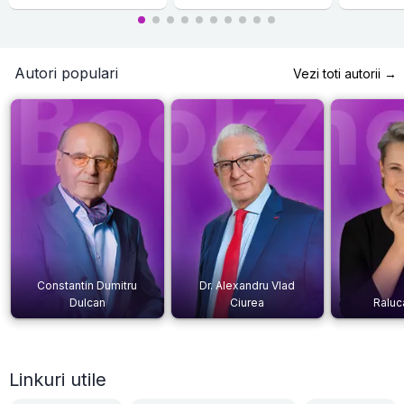
Autori populari
Vezi toti autorii →
Constantin Dumitru
Dr. Alexandru Vlad
Dulcan
Ciurea
Raluc
Linkuri utile