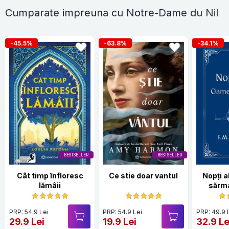
Cumparate impreuna cu Notre-Dame du Nil
-45.5%
-63.8%
-34.1%
BESTSELLER
BESTSELLER
Cât timp înfloresc
Ce stie doar vantul
Nopți 
lămâii
sărma
Hardc
PRP: 54.9 Lei
PRP: 54.9 Lei
PRP: 49.9 
29.9 Lei
19.9 Lei
32.9 Le