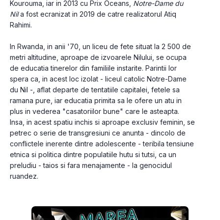
Kourouma, iar in 2013 cu Prix Oceans, 
Notre-Dame du 
Nil
 a fost ecranizat in 2019 de catre realizatorul Atiq 
Rahimi.
In Rwanda, in anii '70, un liceu de fete situat la 2 500 de 
metri altitudine, aproape de izvoarele Nilului, se ocupa 
de educatia tinerelor din familiile instarite. Parintii lor 
spera ca, in acest loc izolat - liceul catolic Notre-Dame 
du Nil -, aflat departe de tentatiile capitalei, fetele sa 
ramana pure, iar educatia primita sa le ofere un atu in 
plus in vederea "casatoriilor bune" care le asteapta. 
Insa, in acest spatiu inchis si aproape exclusiv feminin, se 
petrec o serie de transgresiuni ce anunta - dincolo de 
conflictele inerente dintre adolescente - teribila tensiune 
etnica si politica dintre populatiile hutu si tutsi, ca un 
preludiu - taios si fara menajamente - la genocidul 
ruandez.