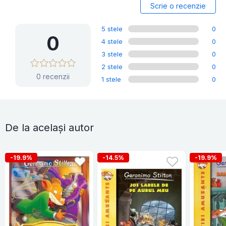
Scrie o recenzie
5 stele
0
0
4 stele
0
3 stele
0
2 stele
0
0 recenzii
1 stele
0
De la același autor
-19.9%
-14.5%
-19.9%