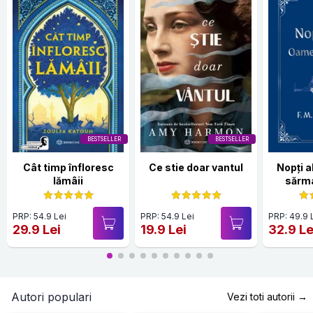
BESTSELLER
BESTSELLER
Cât timp înfloresc
Ce stie doar vantul
Nopți 
lămâii
sărma
Hardc
PRP: 54.9 Lei
PRP: 54.9 Lei
PRP: 49.9 
29.9 Lei
19.9 Lei
32.9 Le
Autori populari
Vezi toti autorii →