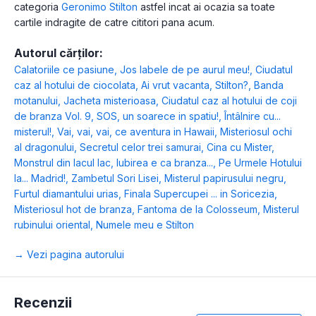
categoria
Geronimo Stilton
astfel incat ai ocazia sa toate
cartile indragite de catre cititori pana acum.
Autorul cărților:
Calatoriile ce pasiune
,
Jos labele de pe aurul meu!
,
Ciudatul
caz al hotului de ciocolata
,
Ai vrut vacanta, Stilton?
,
Banda
motanului
,
Jacheta misterioasa
,
Ciudatul caz al hotului de coji
de branza Vol. 9
,
SOS, un soarece in spatiu!
,
Întâlnire cu...
misterul!
,
Vai, vai, vai, ce aventura in Hawaii
,
Misteriosul ochi
al dragonului
,
Secretul celor trei samurai
,
Cina cu Mister
,
Monstrul din lacul lac
,
Iubirea e ca branza...
,
Pe Urmele Hotului
la... Madrid!
,
Zambetul Sori Lisei
,
Misterul papirusului negru
,
Furtul diamantului urias
,
Finala Supercupei ... in Soricezia
,
Misteriosul hot de branza
,
Fantoma de la Colosseum
,
Misterul
rubinului oriental
,
Numele meu e Stilton
→ Vezi pagina autorului
Recenzii