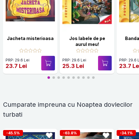
Jacheta misterioasa
Jos labele de pe
Banda
aurul meu!
PRP: 29.6 Lei
PRP: 29.6 Lei
PRP: 29.6 
23.7 Lei
25.3 Lei
23.7 Le
Cumparate impreuna cu Noaptea dovlecilor
turbati
-45.5%
-63.8%
-34.1%