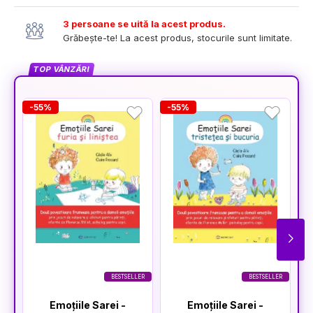
3 persoane se uită la acest produs.
Grăbește-te! La acest produs, stocurile sunt limitate.
TOP VÂNZĂRI
-55%
-55%
-
BESTSELLER
BESTSELLER
Emoțiile Sarei -
Emoțiile Sarei -