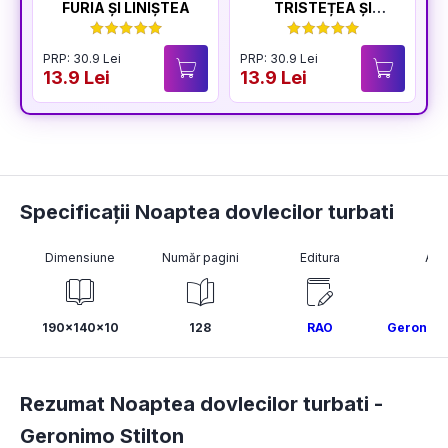
FURIA ȘI LINIȘTEA
TRISTEȚEA ȘI
BUCURIA
PRP: 30.9 Lei
PRP: 30.9 Lei
P
13.9 Lei
13.9 Lei
1
Specificații Noaptea dovlecilor turbati
Dimensiune
Număr pagini
Editura
Aut
190x140x10
128
RAO
Geronimo 
Rezumat Noaptea dovlecilor turbati -
Geronimo Stilton