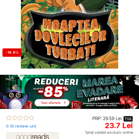
-19.9%
PRP: 29.59 Lei
TVA
23.7 Lei
0 (0 review-uri)
*preț valabil exclusiv online