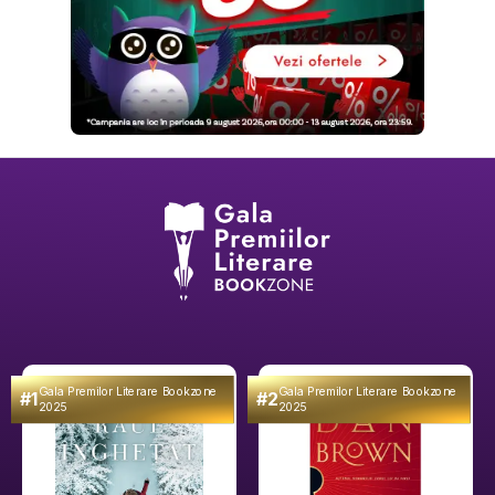
Gala Premilor Literare Bookzone
Gala Premilor Literare Bookzone
#1
#2
2025
2025