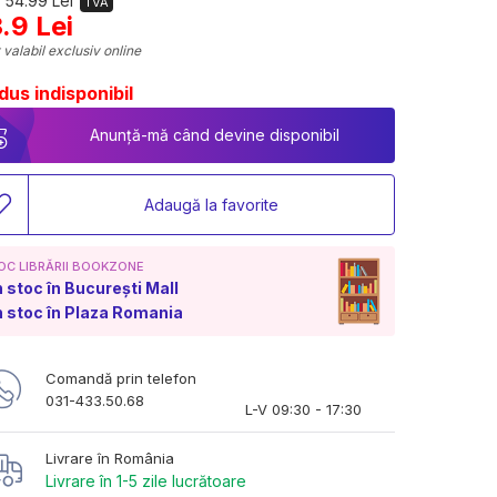
 54.99 Lei
TVA
.9 Lei
 valabil exclusiv online
dus indisponibil
Anunță-mă când devine disponibil
Adaugă la favorite
OC LIBRĂRII BOOKZONE
n stoc în București Mall
n stoc în Plaza Romania
Comandă prin telefon
031-433.50.68
L-V 09:30 - 17:30
Livrare în România
Livrare în 1-5 zile lucrătoare