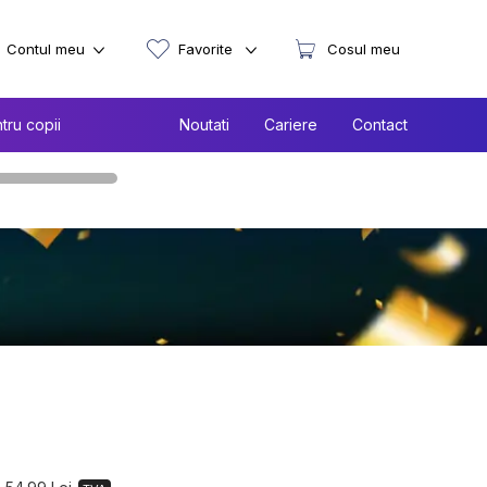
Contul meu
Favorite
Cosul meu
tru copii
Noutati
Cariere
Contact