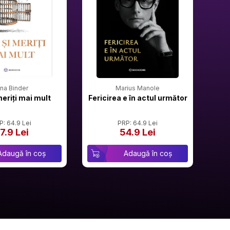
rina Binder
Marius Manole
meriți mai mult
Fericirea e în actul următor
P: 64.9 Lei
PRP: 64.9 Lei
7.9 Lei
54.9 Lei
Adaugă în coș
Adaugă în coș