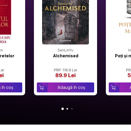
wn
SenLinYu
I
retelor
Alchemised
Poți și 
Lei
PRP: 119.9 Lei
PR
ei
89.9 Lei
5
 în coș
Adaugă în coș