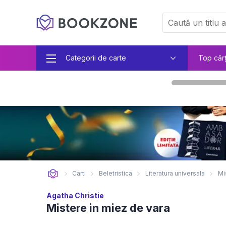
Categorii de carte
Top căr
Carti
Beletristica
Literatura universala
Mi
Agatha Christie
Mistere in miez de vara