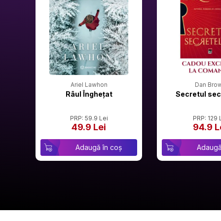
Ariel Lawhon
Dan Bro
Râul Înghețat
Secretul sec
PRP: 59.9 Lei
PRP: 129 
49.9 Lei
94.9 L
Adaugă în coș
Adaugă