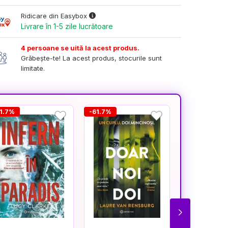
Ridicare din Easybox
Livrare în 1-5 zile lucrătoare
4 persoane se uită la acest produs.
Grăbește-te! La acest produs, stocurile sunt
limitate.
1.7%
-61.7%
-25.5%