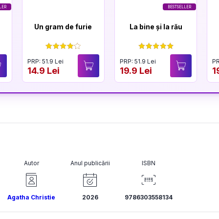
LER
BESTSELLER
Un gram de furie
La bine și la rău
PRP: 51.9 Lei
PRP: 51.9 Lei
PR
14.9 Lei
19.9 Lei
1
Autor
Anul publicării
ISBN
Agatha Christie
2026
9786303558134