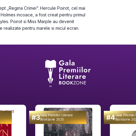
 „Regina Crimei“. Hercule Poirot, cel mai 
 Holmes incoace, a fost creat pentru primul 
yles. Poirot si Miss Marple au devenit 
me realizate pentru marele si micul ecran.
#3
#4
Gala Premilor Literare
Gala Premilor
Bookzone 2025
Bookzone 20