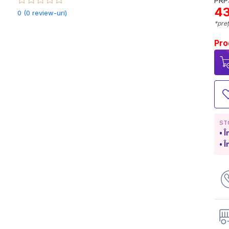
PRP:
43
0 (0 review-uri)
*preț
Pro
ST
Î
Î