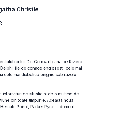
atha Christie
R
tialul raului. Din Cornwall pana pe Riviera 
 Delphi, fie de conace englezesti, cele mai 
si cele mai diabolice enigme sub razele 
 intorsaturi de situatie si de o multime de 
tiune din toate timpurile. Aceasta noua 
 Hercule Poirot, Parker Pyne si domnul 