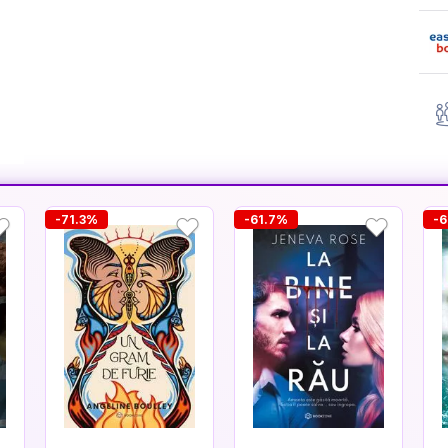
-71.3%
-61.7%
-6