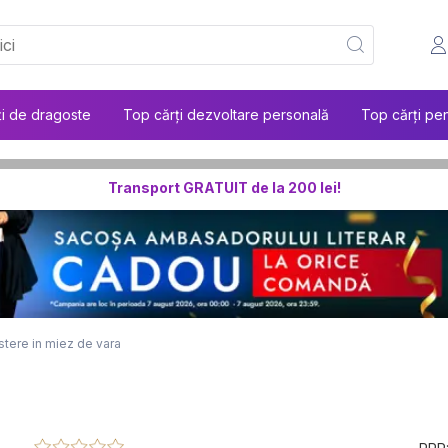
ți de dragoste
Top cărți dezvoltare personală
Top cărți pen
Transport GRATUIT de la 200 lei!
stere in miez de vara