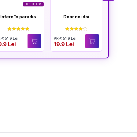
BESTSELLER
Infern în paradis
Doar noi doi
Cât t
înfloresc
P: 51.9 Lei
PRP: 51.9 Lei
PRP: 54.9 Lei
9.9 Lei
19.9 Lei
40.9 Lei