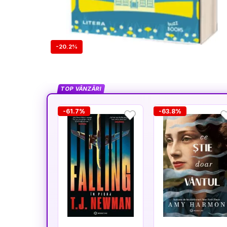
-20.2%
TOP VÂNZĂRI
-61.7%
-63.8%