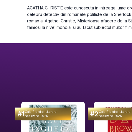
AGATHA CHRISTIE este cunoscuta in intreaga lume drept
celebru detectiv din romanele politiste de la Sherlock
roman al Agathei Christie, Misterioasa afacere de la St
faimosi la nivel mondial si au facut subiectul multor fil
#1
#2
Gala Premilor Literare
Gala Premilor Literare
Bookzone 2025
Bookzone 2025