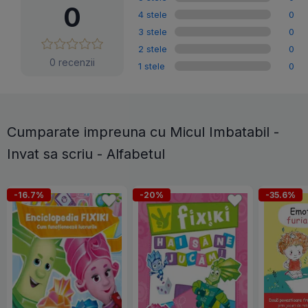
0
4 stele
0
3 stele
0
2 stele
0
0 recenzii
1 stele
0
Cumparate impreuna cu Micul Imbatabil -
Invat sa scriu - Alfabetul
-16.7%
-20%
-35.6%