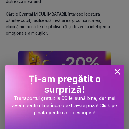
distrează învățând!
Cărțile Evantai MICUL IMBATABIL întăresc legătura 
părinte-copil, facilitează învățarea și comunicarea, 
elimină momentele de plictiseală și dezvolta inteligența 
emoționala a micuților.
Ți-am pregătit o
surpriză!
Transportul gratuit la 99 lei sună bine, dar mai
avem pentru tine încă o extra-surpriză! Click pe
piñata pentru a o descoperi!