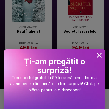
Ariel Lawhon
Dan Brown
Râul Înghețat
Secretul secretelor
PRP: 59.9 Lei
PRP: 129 Lei
49.9 Lei
94.9 Lei
Adaugă în coș
Adaugă în coș
Ți-am pregătit o
surpriză!
Transportul gratuit la 99 lei sună bine, dar mai
avem pentru tine încă o extra-surpriză! Click pe
piñata pentru a o descoperi!
Detalii produs