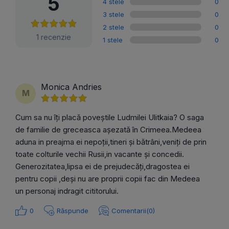
5
4 stele
0
3 stele
0
2 stele
0
1 recenzie
1 stele
0
Monica Andries
M
Cum sa nu îți placă poveștile Ludmilei Ulitkaia? O saga
de familie de greceasca așezată în Crimeea.Medeea
aduna in preajma ei nepoții,tineri și bătrâni,veniți de prin
toate colturile vechii Rusii,in vacante și concedii.
Generozitatea,lipsa ei de prejudecăți,dragostea ei
pentru copii ,deși nu are proprii copii fac din Medeea
un personaj indragit cititorului.
0
Răspunde
Comentarii(0)