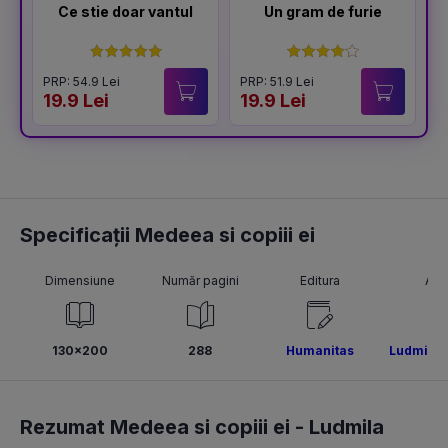
Ce stie doar vantul
Un gram de furie
PRP: 54.9 Lei
PRP: 51.9 Lei
P
19.9 Lei
19.9 Lei
1
Specificații Medeea si copiii ei
Dimensiune
Număr pagini
Editura
Aut
130x200
288
Humanitas
Ludmila U
Rezumat Medeea si copiii ei -
Ludmila