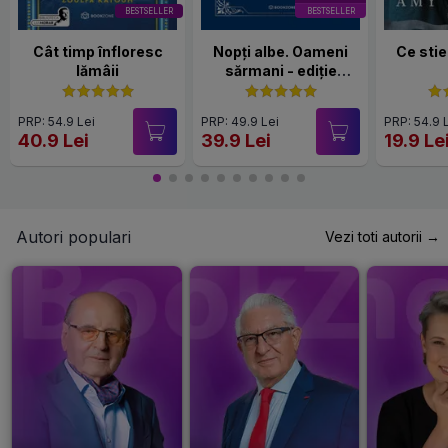
BESTSELLER
BESTSELLER
Cât timp înfloresc
Nopți albe. Oameni
Ce stie
lămâii
sărmani - ediție
Hardcover 2025
PRP: 54.9 Lei
PRP: 49.9 Lei
PRP: 54.9 
40.9 Lei
39.9 Lei
19.9 Le
Autori populari
Vezi toti autorii →