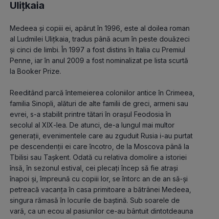
Ulițkaia
Medeea şi copiii ei, apărut în 1996, este al doilea roman 
al Ludmilei Uliţkaia, tradus până acum în peste douăzeci 
şi cinci de limbi. În 1997 a fost distins în Italia cu Premiul 
Penne, iar în anul 2009 a fost nominalizat pe lista scurtă 
la Booker Prize.

Reeditând parcă întemeierea coloniilor antice în Crimeea, 
familia Sinopli, alături de alte familii de greci, armeni sau 
evrei, s-a stabilit printre tătari în oraşul Feodosia în 
secolul al XIX-lea. De atunci, de-a lungul mai multor 
generaţii, evenimentele care au zguduit Rusia i-au purtat 
pe descendenţii ei care încotro, de la Moscova până la 
Tbilisi sau Taşkent. Odată cu relativa domolire a istoriei 
însă, în sezonul estival, cei plecaţi încep să fie atraşi 
înapoi şi, împreună cu copiii lor, se întorc an de an să-şi 
petreacă vacanţa în casa primitoare a bătrânei Medeea, 
singura rămasă în locurile de baştină. Sub soarele de 
vară, ca un ecou al pasiunilor ce-au bântuit dintotdeauna 