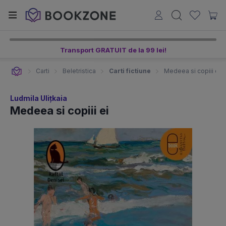
Transport GRATUIT de la 99 lei!
Carti
Beletristica
Carti fictiune
Medeea si copiii ei
Ludmila Ulițkaia
Medeea si copiii ei