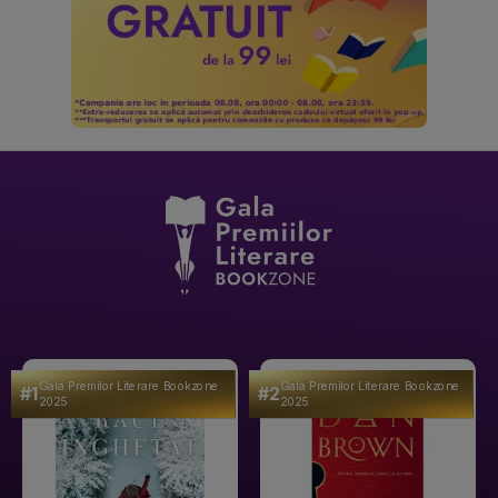
Gala Premilor Literare Bookzone
Gala Premilor Literare Bookzone
#1
#2
2025
2025