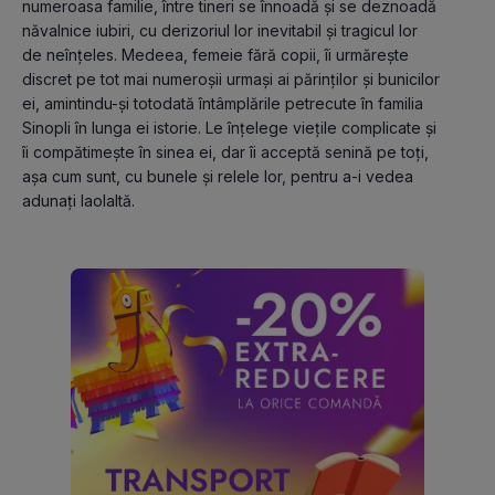
numeroasa familie, între tineri se înnoadă şi se deznoadă 
năvalnice iubiri, cu derizoriul lor inevitabil şi tragicul lor 
de neînţeles. Medeea, femeie fără copii, îi urmăreşte 
discret pe tot mai numeroşii urmaşi ai părinţilor şi bunicilor 
ei, amintindu-şi totodată întâmplările petrecute în familia 
Sinopli în lunga ei istorie. Le înţelege vieţile complicate şi 
îi compătimeşte în sinea ei, dar îi acceptă senină pe toţi, 
aşa cum sunt, cu bunele şi relele lor, pentru a-i vedea 
adunaţi laolaltă.