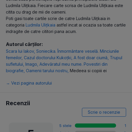
Ludmila Ulițkaia. Fiecare carte scrisa de Ludmila Ulițkaia este
citita cu drag de mii de oameni.
Poti gasi toate cartile scrie de catre Ludmila Ulițkaia in
categoria
Ludmila Ulițkaia
astfel incat ai ocazia sa toate cartile
indragite de catre cititori pana acum.
Autorul cărților:
Scara lui Iakov
,
Soniecika. Înmormântare veselă. Minciunile
femeilor
,
Cazul doctorului Kukoțki
,
A fost doar ciumă
,
Trupul
sufletului
,
Imago
,
Adevăratul meu nume. Povestiri din
biografie
,
Oamenii tarului nostru
,
Medeea si copiii ei
→ Vezi pagina autorului
Recenzii
Scrie o recenzie
5 stele
1