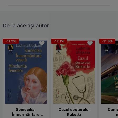
De la același autor
-11.9%
-12.1%
-11.9%
Soniecika.
Cazul doctorului
Oamen
Înmormântare
Kukoțki
n