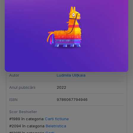
Medeea si copiii ei
Dimensiune
130x200
Număr pagini
288
Editura
Humanitas
Autor
Ludmila Ulițkaia
Anul publicării
2022
ISBN
9786067794946
Scor Bestseller
#1989 în categoria
Carti fictiune
#2094 în categoria
Beletristica
#12011 în categoria
Carti