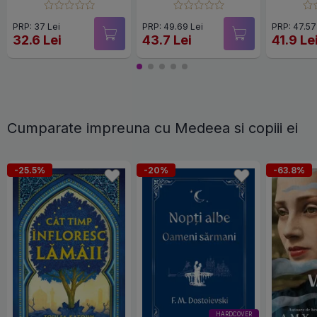
veselă. Minciunile
femeilor
PRP: 37 Lei
PRP: 49.69 Lei
PRP: 47.57
32.6 Lei
43.7 Lei
41.9 Le
Cumparate impreuna cu Medeea si copiii ei
-25.5%
-20%
-63.8%
HARDCOVER