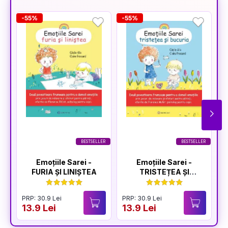
-55%
-55%
-
BESTSELLER
BESTSELLER
Emoțiile Sarei -
Emoțiile Sarei -
FURIA ȘI LINIȘTEA
TRISTEȚEA ȘI
BUCURIA
PRP: 30.9 Lei
PRP: 30.9 Lei
P
13.9 Lei
13.9 Lei
1