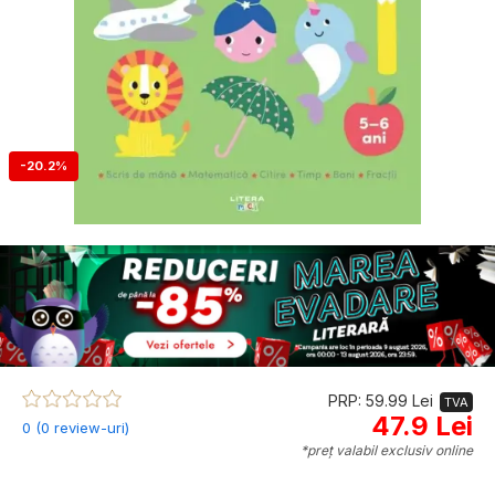
-20.2%
PRP: 59.99 Lei
TVA
47.9 Lei
0 (0 review-uri)
*preț valabil exclusiv online