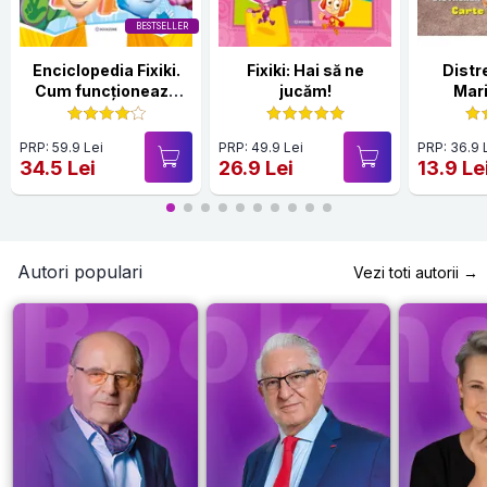
BESTSELLER
Enciclopedia Fixiki.
Fixiki: Hai să ne
Distr
Cum funcționează
jucăm!
Mari
lucrurile
PRP: 59.9 Lei
PRP: 49.9 Lei
PRP: 36.9 
34.5 Lei
26.9 Lei
13.9 Le
Autori populari
Vezi toti autorii →