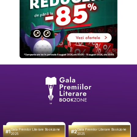
Gala Premilor Literare Bookzone
Gala Premilor Literare Bookzone
#1
#2
2025
2025