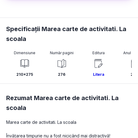
Specificații Marea carte de activitati. La
scoala
Dimensiune
Număr pagini
Editura
Anul pub
210x275
276
Litera
20
Rezumat Marea carte de activitati. La
scoala
Marea carte de activitati. La scoala
Învățarea timpurie nu a fost nicicând mai distractivă! 