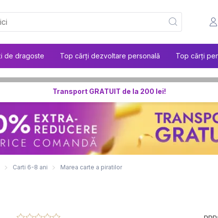
ți de dragoste
Top cărți dezvoltare personală
Top cărți pen
Transport GRATUIT de la 200 lei!
Carti 6-8 ani
Marea carte a piratilor