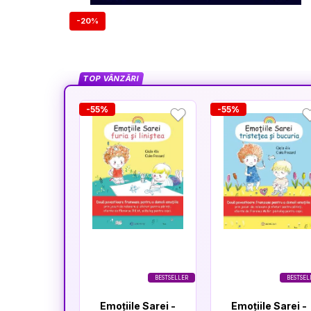
-20%
TOP VÂNZĂRI
-55%
-55%
BESTSELLER
BESTSEL
Emoțiile Sarei -
Emoțiile Sarei -