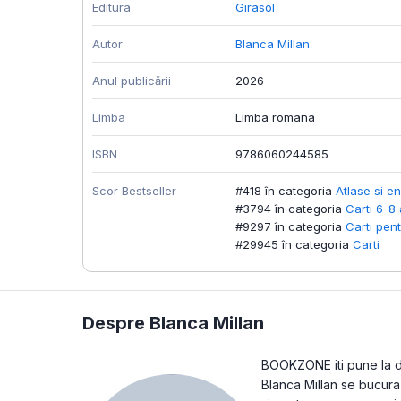
Editura
Girasol
Autor
Blanca Millan
Anul publicării
2026
Limba
Limba romana
ISBN
9786060244585
Scor Bestseller
#418 în categoria
Atlase si en
#3794 în categoria
Carti 6-8 
#9297 în categoria
Carti pent
#29945 în categoria
Carti
Despre Blanca Millan
BOOKZONE iti pune la dis
Blanca Millan se bucura 