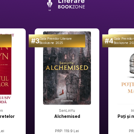
#3
#4
Gala Premilor Literare
Gala Premilor
Bookzone 2025
Bookzone 20
wn
SenLinYu
I
retelor
Alchemised
Poți și 
Lei
PRP: 119.9 Lei
PR