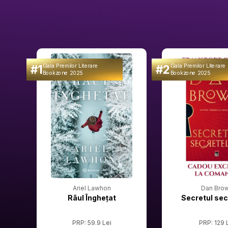
#1
#2
Gala Premilor Literare
Gala Premilor Literare
Bookzone 2025
Bookzone 2025
Ariel Lawhon
Dan Bro
Râul Înghețat
Secretul sec
PRP: 59.9 Lei
PRP: 129 