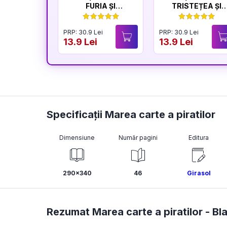
FURIA ȘI
TRISTEȚEA ȘI
LINIȘTEA
BUCURIA
PRP: 30.9 Lei
PRP: 30.9 Lei
13.9 Lei
13.9 Lei
Specificații Marea carte a piratilor
Dimensiune
Număr pagini
Editura
290x340
46
Girasol
Rezumat Marea carte a piratilor -
Bl