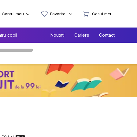
Contul meu
Favorite
Cosul meu
tru copii
Noutati
Cariere
Contact