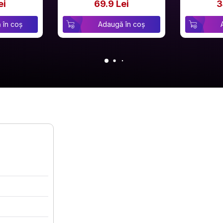
ei
69.9 Lei
3
 în coș
Adaugă în coș