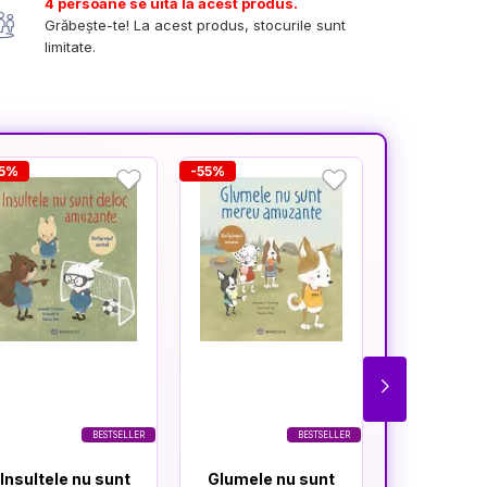
4 persoane se uită la acest produs.
Grăbește-te! La acest produs, stocurile sunt
limitate.
55%
-55%
-50.2%
BESTSELLER
BESTSELLER
Insultele nu sunt
Glumele nu sunt
Atenti