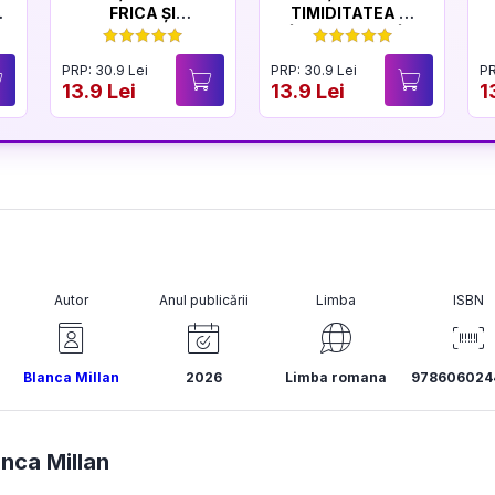
FRICA ȘI
TIMIDITATEA ȘI
CURAJUL
ÎNCREDEREA ÎN
SINE
PRP: 30.9 Lei
PRP: 30.9 Lei
PR
13.9 Lei
13.9 Lei
1
Autor
Anul publicării
Limba
ISBN
Blanca Millan
2026
Limba romana
978606024
anca Millan