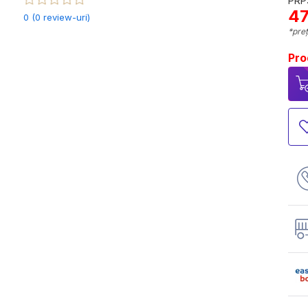
PRP:
47
0 (0 review-uri)
*preț
Pro