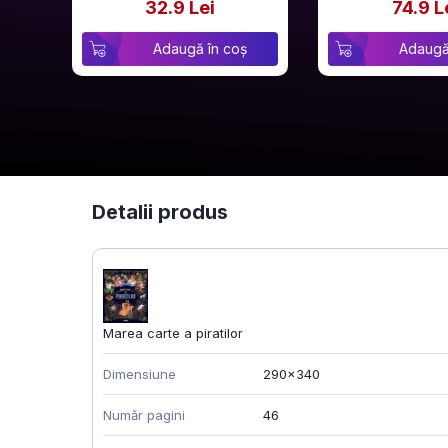
32.9 Lei
74.9 L
Adaugă în coș
Adaugă
Detalii produs
Marea carte a piratilor
Dimensiune
290x340
Număr pagini
46