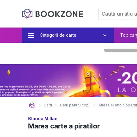
Categorii de carte
Top căr
Carti
Carti pentru copii
Atlase si enciclopedii
Blanca Millan
Marea carte a piratilor