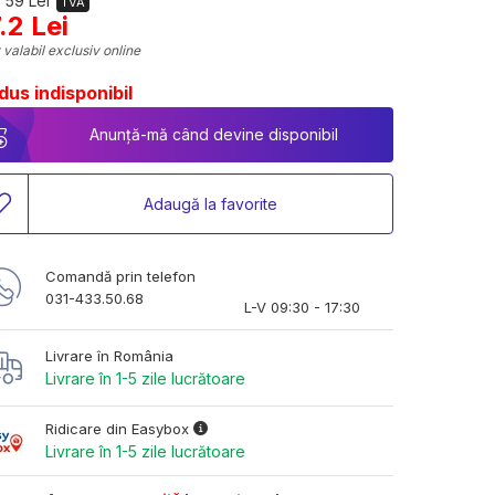
 59 Lei
TVA
.2 Lei
 valabil exclusiv online
dus indisponibil
Anunță-mă când devine disponibil
Adaugă la favorite
Comandă prin telefon
031-433.50.68
L-V 09:30 - 17:30
Livrare în România
Livrare în 1-5 zile lucrătoare
Ridicare din Easybox
Livrare în 1-5 zile lucrătoare