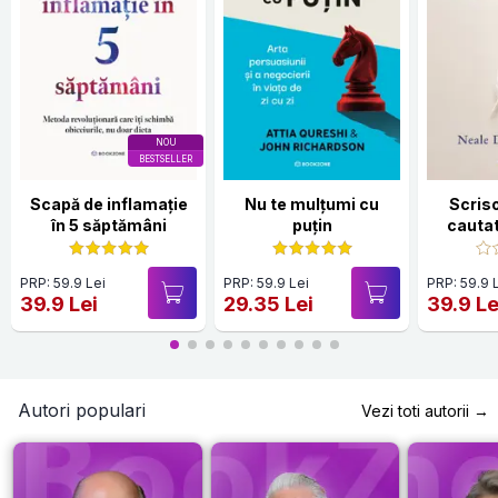
NOU
BESTSELLER
Scapă de inflamație
Nu te mulțumi cu
Scriso
în 5 săptămâni
puțin
cauta
PRP: 59.9 Lei
PRP: 59.9 Lei
PRP: 59.9 
39.9 Lei
29.35 Lei
39.9 Le
Autori populari
Vezi toti autorii →