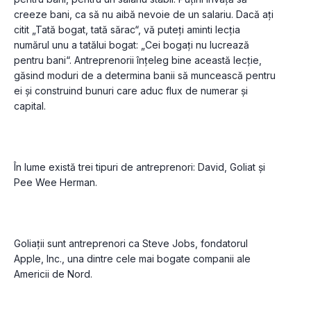
creeze bani, ca să nu aibă nevoie de un salariu. Dacă ați 
citit „Tată bogat, tată sărac“, vă puteți aminti lecția 
numărul unu a tatălui bogat: „Cei bogați nu lucrează 
pentru bani“. Antreprenorii înțeleg bine această lecție, 
găsind moduri de a determina banii să muncească pentru 
ei și construind bunuri care aduc flux de numerar și 
În lume există trei tipuri de antreprenori: David, Goliat și 
Goliații sunt antreprenori ca Steve Jobs, fondatorul 
Apple, Inc., una dintre cele mai bogate companii ale 