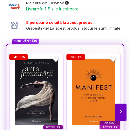
Ridicare din Easybox
Livrare în 1-5 zile lucrătoare
5 persoane se uită la acest produs.
Grăbește-te! La acest produs, stocurile sunt limitate.
TOP VÂNZĂRI
-45.5%
-38.3%
-
HARDCOVER
BESTSELLER
BESTSELLER