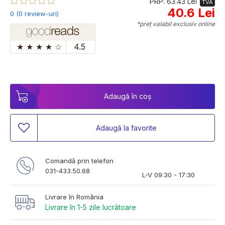
PRP: 63.43 Lei
TVA
40.6 Lei
0 (0 review-uri)
*preț valabil exclusiv online
★
★
★
★
☆
4.5
Adaugă în coș
Adaugă la favorite
Comandă prin telefon
031-433.50.68
L-V 09:30 - 17:30
Livrare în România
Livrare în 1-5 zile lucrătoare