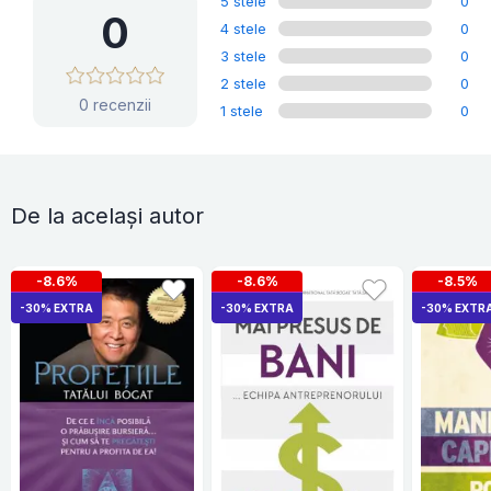
5 stele
0
0
4 stele
0
3 stele
0
2 stele
0
0 recenzii
1 stele
0
De la același autor
-8.6%
-8.6%
-8.5%
-30% EXTRA
-30% EXTRA
-30% EXTR