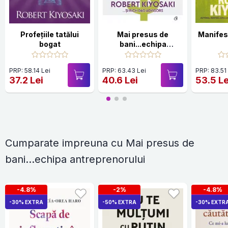
Profețiile tatălui
Mai presus de
Manifest
bogat
bani...echipa
antreprenorului
PRP: 58.14 Lei
PRP: 63.43 Lei
PRP: 83.51
37.2 Lei
40.6 Lei
53.5 Le
Cumparate impreuna cu Mai presus de
bani...echipa antreprenorului
-4.8%
-2%
-4.8%
-30% EXTRA
-50% EXTRA
-30% EXTR