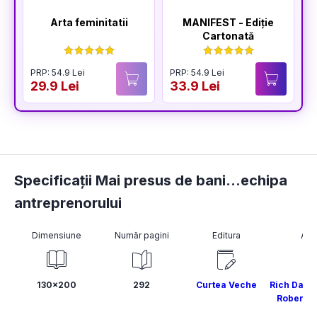
Arta feminitatii
MANIFEST - Ediție
Cartonată
PRP: 54.9 Lei
PRP: 54.9 Lei
P
29.9 Lei
33.9 Lei
3
Specificații Mai presus de bani...echipa
antreprenorului
Dimensiune
Număr pagini
Editura
Aut
130x200
292
Curtea Veche
Rich Dad 
Robert K