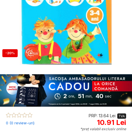
-20%
2
51
40
ore,
min,
sec
PRP: 13.64 Lei
TVA
10.91 Lei
0 (0 review-uri)
*preț valabil exclusiv online