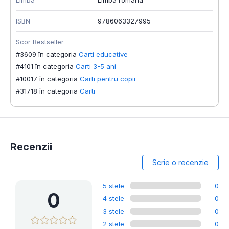
Limba
Limba romana
ISBN
9786063327995
Scor Bestseller
#3609 în categoria
Carti educative
#4101 în categoria
Carti 3-5 ani
#10017 în categoria
Carti pentru copii
#31718 în categoria
Carti
Recenzii
Scrie o recenzie
5 stele
0
0
4 stele
0
3 stele
0
2 stele
0