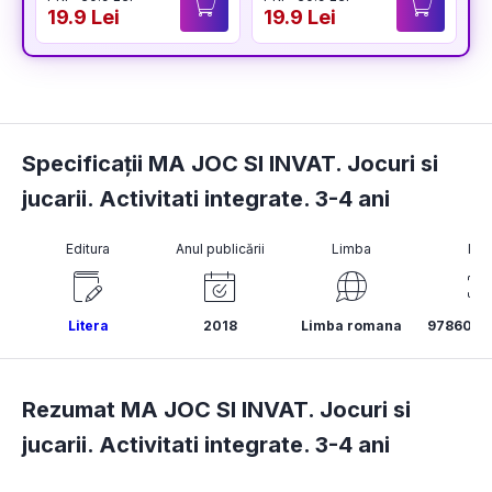
19.9 Lei
19.9 Lei
1
Specificații MA JOC SI INVAT. Jocuri si
jucarii. Activitati integrate. 3-4 ani
Editura
Anul publicării
Limba
ISB
Litera
2018
Limba romana
9786063
Rezumat MA JOC SI INVAT. Jocuri si
jucarii. Activitati integrate. 3-4 ani