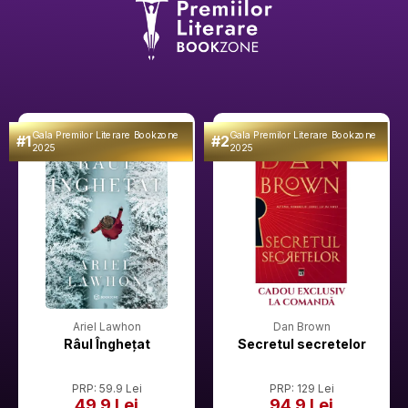
Gala Premilor Literare Bookzone
Gala Premilor Literare Bookzone
#1
#2
2025
2025
Ariel Lawhon
Dan Brown
Râul Înghețat
Secretul secretelor
PRP: 59.9 Lei
PRP: 129 Lei
49.9 Lei
94.9 Lei