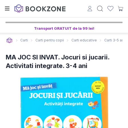
2
51
40
ore,
min,
sec
Transport GRATUIT de la 99 lei!
Carti
Carti pentru copii
Carti educative
Carti 3-5 ani
MA JOC SI INVAT. Jocuri si jucarii.
Activitati integrate. 3-4 ani