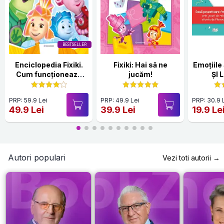
BESTSELLER
Enciclopedia Fixiki.
Fixiki: Hai să ne
Emoțiile Sare
Cum funcționează
jucăm!
ȘI 
lucrurile
PRP: 59.9 Lei
PRP: 49.9 Lei
PRP: 30.9 
49.9 Lei
39.9 Lei
19.9 Le
Autori populari
Vezi toti autorii →