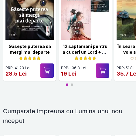
Găsește puterea să
12 saptamani pentru
În sear
mergi mai departe
a cuceri un Lord + Ce
voie 
stie doar vantul
PRP: 41.23 Lei
PRP: 106.8 Lei
PRP: 51.8 L
28.5 Lei
19 Lei
35.7 Le
Cumparate impreuna cu Lumina unui nou
inceput