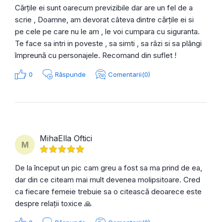
Cărțile ei sunt oarecum previzibile dar are un fel de a
scrie , Doamne, am devorat câteva dintre cărțile ei si
pe cele pe care nu le am , le voi cumpara cu siguranta.
Te face sa intri in poveste , sa simti , sa râzi si sa plângi
împreună cu personajele. Recomand din suflet !
0
Răspunde
Comentarii(0)
MihaElla Oftici
M
De la început un pic cam greu a fost sa ma prind de ea,
dar din ce citeam mai mult devenea molipsitoare. Cred
ca fiecare femeie trebuie sa o citească deoarece este
despre relații toxice 🙏