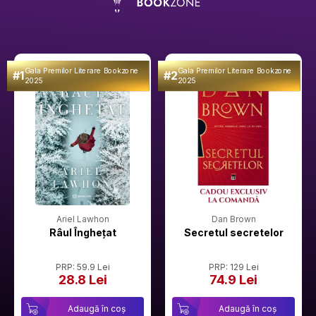
Gala Premilor Literare Bookzone
Gala Premilor Literare Bookzone
#1
#2
2025
2025
Ariel Lawhon
Dan Brown
Râul Înghețat
Secretul secretelor
PRP: 59.9 Lei
PRP: 129 Lei
28.8 Lei
74.9 Lei
Adaugă în coș
Adaugă în coș