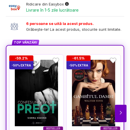
Ridicare din Easybox
Livrare în 1-5 zile lucrătoare
6 persoane se uită la acest produs.
Grăbește-te! La acest produs, stocurile sunt limitate.
TOP VÂNZĂRI
-59.2%
-61.5%
-50% EXTRA
-50% EXTRA
-5
BESTSELLER
BESTSELLER