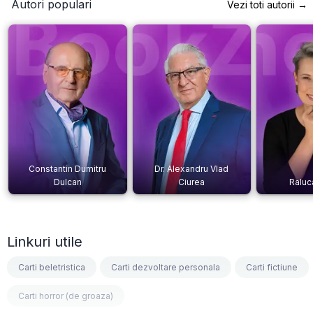
Autori populari
Vezi toti autorii →
Constantin Dumitru
Dr. Alexandru Vlad
Dulcan
Ciurea
Raluc
Linkuri utile
Carti beletristica
Carti dezvoltare personala
Carti fictiune
Carti horror (de groaza)