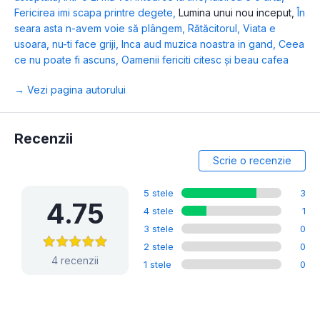
Fericirea imi scapa printre degete
,
Lumina unui nou inceput
,
În
seara asta n-avem voie să plângem
,
Rătăcitorul
,
Viata e
usoara, nu-ti face griji
,
Inca aud muzica noastra in gand
,
Ceea
ce nu poate fi ascuns
,
Oamenii fericiti citesc şi beau cafea
→ Vezi pagina autorului
Recenzii
Scrie o recenzie
5 stele
3
4.75
4 stele
1
3 stele
0
2 stele
0
4 recenzii
1 stele
0