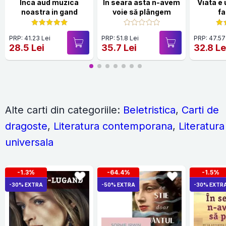
Inca aud muzica
În seara asta n-avem
Viata e 
noastra in gand
voie să plângem
fa
PRP: 41.23 Lei
PRP: 51.8 Lei
PRP: 47.57
28.5 Lei
35.7 Lei
32.8 Le
Alte carti din categoriile:
Beletristica
,
Carti de
dragoste
,
Literatura contemporana
,
Literatura
universala
-1.3%
-64.4%
-1.5%
-30% EXTRA
-50% EXTRA
-30% EXTR