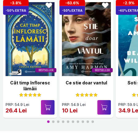
-3.8%
-63.6%
-2.9%
-50% EXTRA
-50% EXTRA
-40% EXTR
BESTSELLER
BESTSELLER
Cât timp înfloresc
Ce stie doar vantul
Soti
lămâii
PRP: 54.9 Lei
PRP: 54.9 Lei
PRP: 59.9 
26.4 Lei
10 Lei
34.9 Le