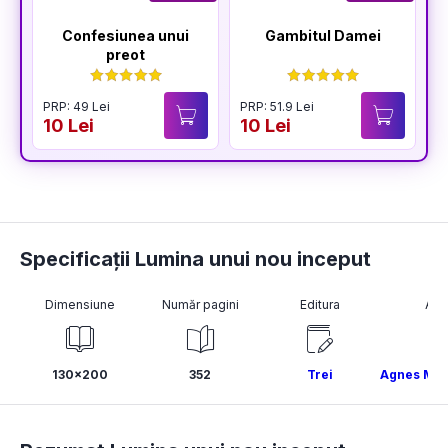
Confesiunea unui
Gambitul Damei
preot
PRP: 49 Lei
PRP: 51.9 Lei
10 Lei
10 Lei
Specificații Lumina unui nou inceput
Dimensiune
Număr pagini
Editura
Aut
130x200
352
Trei
Agnes Mar