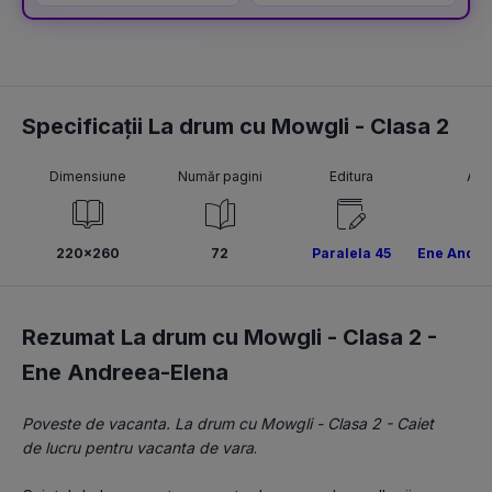
definitivat și gradul
didactic II
Specificații La drum cu Mowgli - Clasa 2
Dimensiune
Număr pagini
Editura
Aut
220x260
72
Paralela 45
Ene Andre
Rezumat La drum cu Mowgli - Clasa 2 -
Ene Andreea-Elena
Poveste de vacanta. La drum cu Mowgli - Clasa 2 - Caiet 
de lucru pentru vacanta de vara
.