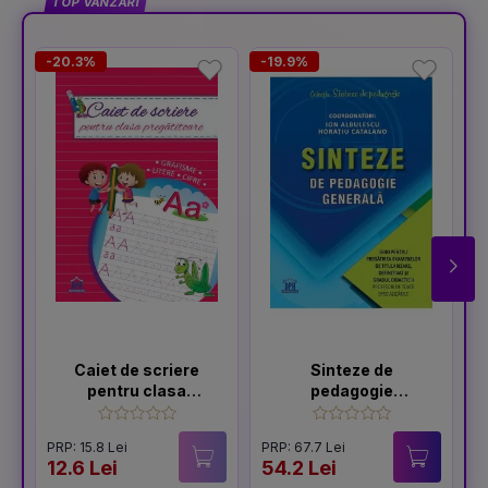
TOP VÂNZĂRI
-20.3%
-19.9%
Caiet de scriere
Sinteze de
pentru clasa
pedagogie
pregatitoare
generală: Ghid
pentru pregătirea
PRP: 15.8 Lei
PRP: 67.7 Lei
examenelor de
12.6 Lei
54.2 Lei
1
titularizare,