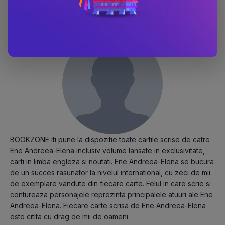
Despre Ene Andreea-Elena
BOOKZONE iti pune la dispozitie toate cartile scrise de catre
Ene Andreea-Elena inclusiv volume lansate in exclusivitate,
carti in limba engleza si noutati. Ene Andreea-Elena se bucura
de un succes rasunator la nivelul international, cu zeci de mii
de exemplare vandute din fiecare carte. Felul in care scrie si
contureaza personajele reprezinta principalele atuuri ale Ene
Andreea-Elena. Fiecare carte scrisa de Ene Andreea-Elena
este citita cu drag de mii de oameni.