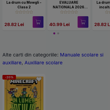
La drum cu Mowgli -
EVALUARE
La dru
Clasa 2
NATIONALA 2026.
incalt
CLS. IV. LIMBA
ROMANA.
MATEMATICA
28.82 Lei
40.99 Lei
28.82 L
Alte carti din categoriile:
Manuale scolare si
auxiliare
,
Auxiliare scolare
-20%