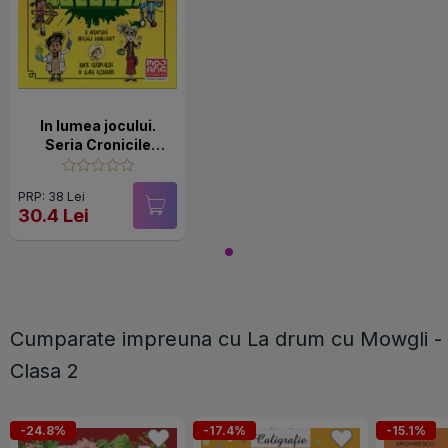
In lumea jocului.
Seria Cronicile
Woodsword Vol.1
(Minecraft)
PRP: 38 Lei
30.4 Lei
Cumparate impreuna cu La drum cu Mowgli -
Clasa 2
-24.8%
-17.4%
-15.1%