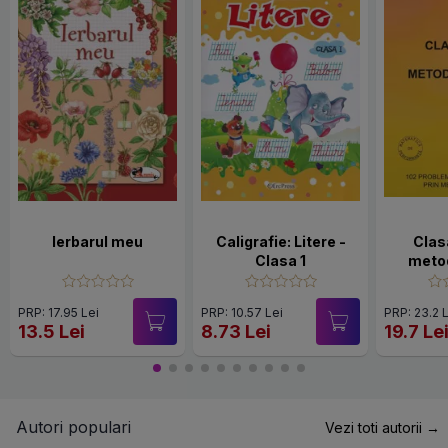
Ierbarul meu
Caligrafie: Litere -
Clasa
Clasa 1
meto
PRP: 17.95 Lei
PRP: 10.57 Lei
PRP: 23.2 
13.5 Lei
8.73 Lei
19.7 Le
Autori populari
Vezi toti autorii →