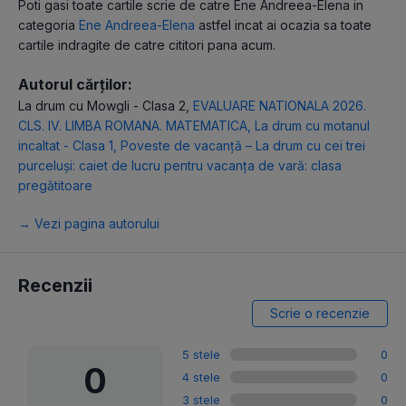
Poti gasi toate cartile scrie de catre Ene Andreea-Elena in
categoria
Ene Andreea-Elena
astfel incat ai ocazia sa toate
cartile indragite de catre cititori pana acum.
Autorul cărților:
La drum cu Mowgli - Clasa 2
,
EVALUARE NATIONALA 2026.
CLS. IV. LIMBA ROMANA. MATEMATICA
,
La drum cu motanul
incaltat - Clasa 1
,
Poveste de vacanţă – La drum cu cei trei
purceluși: caiet de lucru pentru vacanţa de vară: clasa
pregătitoare
→ Vezi pagina autorului
Recenzii
Scrie o recenzie
5 stele
0
0
4 stele
0
3 stele
0