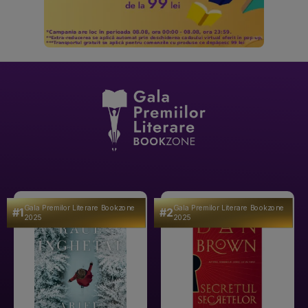
Gala Premilor Literare Bookzone
Gala Premilor Literare Bookzone
#1
#2
2025
2025