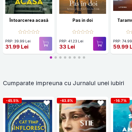
Întoarcerea acasă
Pas in doi
Taramu
PRP: 39.99 Lei
PRP: 41.23 Lei
PRP: 74.99
31.99 Lei
33 Lei
59.99 
Cumparate impreuna cu Jurnalul unei iubiri
-45.5%
-63.8%
-16.7%