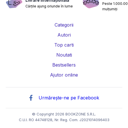
Livrare internațională
Peste 1.000.000
Cărțile ajung oriunde în lume
Carti despre sarcina si nastere
Carti educatie financiara
mulțumiți
Carti management si leadership
Carti marketing si vanzari
Categorii
Carti de istorie
Carti pentru copii
Carti Parintele Necula
Autori
Carti Dr. Alexandru Ciurea
Carti Parintele Vasile Ioana
Top carti
Carti Constantin Dulcan
Carti Parintele Dobos
Noutati
Bestsellers
Carti Roxie Nafousi
Carti Florentina Fantanaru
Ajutor online
Carti Gina Bradea
Carti Psiholog Dr. Raluca Anton
Carti Mihai Morar
Carti Robert Jackman
Urmărește-ne pe Facebook
Carti Andreea Savulescu
Carti Dr. Shefali Tsabary
Carti Dan Negru
Carti Monica Mihai
Carti Irina Binder
© Copyright 2026 BOOKZONE S.R.L.
C.U.I. RO 44748128, Nr. Reg. Com. J2021014096403
Carti Vi Keeland
Carti Tom Percival
Carti Vi Keeland