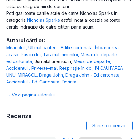
citita cu drag de mii de oameni.
Poti gasi toate cartile scrie de catre Nicholas Sparks in
categoria
Nicholas Sparks
astfel incat ai ocazia sa toate
cartile indragite de catre cititori pana acum.
Autorul cărților:
Miracolul
,
Ultimul cantec - Editie cartonata
,
Întoarcerea
acasă
,
Pas in doi
,
Taramul minunilor
,
Mesaj de departe -
ed.cartonata
,
Jurnalul unei iubiri
,
Mesaj de departe
,
Accidentul
,
Priveste-ma!
,
Respirație în doi
,
IN CAUTAREA
UNUI MIRACOL
,
Draga John
,
Draga John - Ed cartonata
,
Accidentul - Ed. Cartonata
,
Dorinta
→ Vezi pagina autorului
Recenzii
Scrie o recenzie