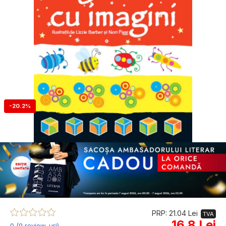
-20.2%
PRP: 21.04 Lei
TVA
16.8 Lei
0 (0 review-uri)