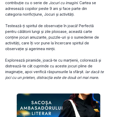
contribuție cu o serie de 
Jocuri cu imagini
. Cartea se 
adresează copiilor peste 9 ani și face parte din 
categoria nonficțiune, Jocuri și activități.
Testează-ți spiritul de observație în joacă! Perfectă 
pentru călătorii lungi și zile ploioase, această carte 
conține jocuri amuzante, puzzle-uri și o sumedenie de 
activități, care îți vor pune la încercare spiritul de 
observație și agerimea minții.
Explorează piramide, joacă-te cu marțienii, colorează și 
distrează-te cât cuprinde cu aceste jocuri pline de 
imaginație, apoi verifică răspunsurile la sfârșit.
 Iar dacă te 
joci cu un prieten, distracția este de două ori mai mare.