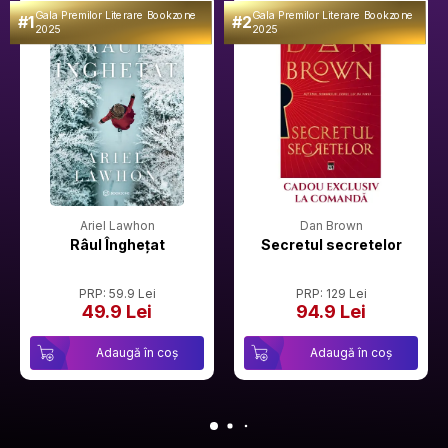
Gala Premilor Literare Bookzone
Gala Premilor Literare Bookzone
#1
#2
2025
2025
Ariel Lawhon
Dan Brown
Râul Înghețat
Secretul secretelor
PRP: 59.9 Lei
PRP: 129 Lei
49.9 Lei
94.9 Lei
Adaugă în coș
Adaugă în coș