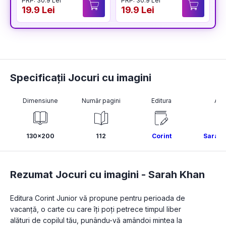
PRP: 30.9 Lei
PRP: 30.9 Lei
P
19.9 Lei
19.9 Lei
1
Specificații Jocuri cu imagini
Dimensiune
Număr pagini
Editura
Aut
130x200
112
Corint
Sarah 
Rezumat Jocuri cu imagini -
Sarah Khan
Editura Corint Junior vă propune pentru perioada de 
vacanță, o carte cu care îți poți petrece timpul liber 
alături de copilul tău, punându-vă amândoi mintea la 