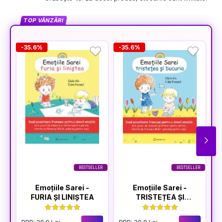
TOP VÂNZĂRI
-35.6%
-35.6%
-
BESTSELLER
BESTSELLER
Emoțiile Sarei -
Emoțiile Sarei -
FURIA ȘI LINIȘTEA
TRISTEȚEA ȘI
BUCURIA