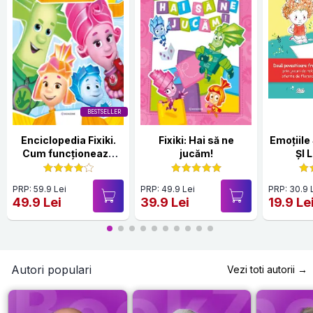
BESTSELLER
Enciclopedia Fixiki.
Fixiki: Hai să ne
Emoțiile Sare
Cum funcționează
jucăm!
ȘI 
lucrurile
PRP: 59.9 Lei
PRP: 49.9 Lei
PRP: 30.9 
49.9 Lei
39.9 Lei
19.9 Le
Autori populari
Vezi toti autorii →