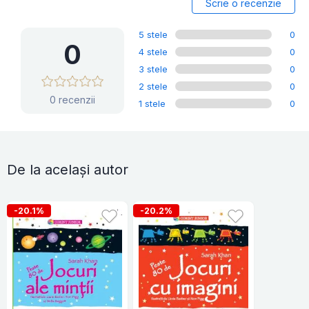
Scrie o recenzie
5 stele
0
0
4 stele
0
3 stele
0
2 stele
0
0 recenzii
1 stele
0
De la același autor
-20.1%
-20.2%