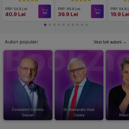
PRP: 54.9 Lei
PRP: 49.9 Lei
PRP: 54.9 
40.9 Lei
39.9 Lei
19.9 Le
Autori populari
Vezi toti autorii →
Constantin Dumitru
Dr. Alexandru Vlad
Dulcan
Ciurea
Raluc