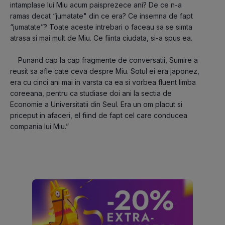
intamplase lui Miu acum paisprezece ani? De ce n-a 
ramas decat “jumatate" din ce era? Ce insemna de fapt 
“jumatate”? Toate aceste intrebari o faceau sa se simta 
atrasa si mai mult de Miu. Ce fiinta ciudata, si-a spus ea.
    Punand cap la cap fragmente de conversatii, Sumire a 
reusit sa afle cate ceva despre Miu. Sotul ei era japonez, 
era cu cinci ani mai in varsta ca ea si vorbea fluent limba 
coreeana, pentru ca studiase doi ani la sectia de 
Economie a Universitatii din Seul. Era un om placut si 
priceput in afaceri, el fiind de fapt cel care conducea 
compania lui Miu.”