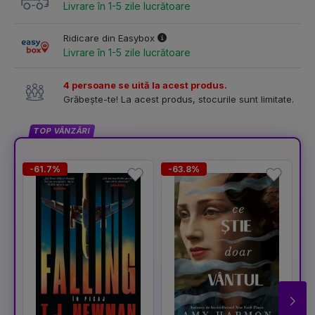
Livrare în 1-5 zile lucrătoare
Ridicare din Easybox
Livrare în 1-5 zile lucrătoare
4 persoane se uită la acest produs.
Grăbește-te! La acest produs, stocurile sunt limitate.
TOP VÂNZĂRI
-61.7%
-63.8%
-