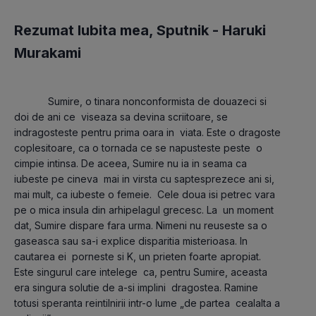
Rezumat Iubita mea, Sputnik -
Haruki
Murakami
Sumire, o tinara nonconformista de douazeci si 
doi de ani ce  viseaza sa devina scriitoare, se 
indragosteste pentru prima oara in  viata. Este o dragoste 
coplesitoare, ca o tornada ce se napusteste peste  o 
cimpie intinsa. De aceea, Sumire nu ia in seama ca 
iubeste pe cineva  mai in virsta cu saptesprezece ani si, 
mai mult, ca iubeste o femeie.  Cele doua isi petrec vara 
pe o mica insula din arhipelagul grecesc. La  un moment 
dat, Sumire dispare fara urma. Nimeni nu reuseste sa o  
gaseasca sau sa-i explice disparitia misterioasa. In 
cautarea ei  porneste si K, un prieten foarte apropiat. 
Este singurul care intelege  ca, pentru Sumire, aceasta 
era singura solutie de a-si implini  dragostea. Ramine 
totusi speranta reintilnirii intr-o lume „de partea  cealalta a 