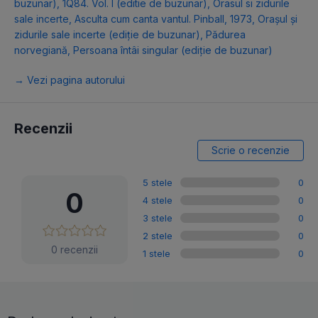
buzunar)
,
1Q84. Vol. I (editie de buzunar)
,
Orasul si zidurile
sale incerte
,
Asculta cum canta vantul. Pinball, 1973
,
Oraşul şi
zidurile sale incerte (ediție de buzunar)
,
Pădurea
norvegiană
,
Persoana întâi singular (ediție de buzunar)
→ Vezi pagina autorului
Recenzii
Scrie o recenzie
5 stele
0
0
4 stele
0
3 stele
0
2 stele
0
0 recenzii
1 stele
0