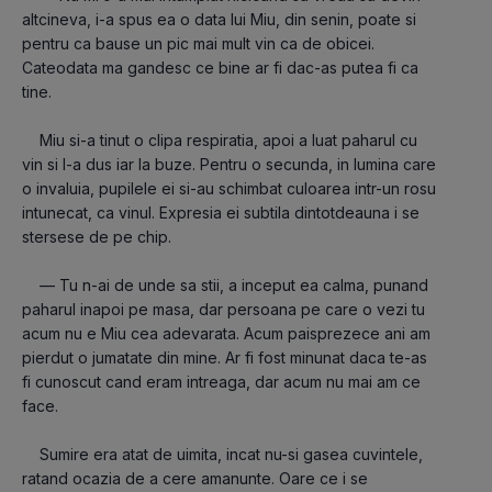
altcineva, i-a spus ea o data lui Miu, din senin, poate si 
pentru ca bause un pic mai mult vin ca de obicei. 
Cateodata ma gandesc ce bine ar fi dac-as putea fi ca 
tine.
    Miu si-a tinut o clipa respiratia, apoi a luat paharul cu 
vin si l-a dus iar la buze. Pentru o secunda, in lumina care 
o invaluia, pupilele ei si-au schimbat culoarea intr-un rosu 
intunecat, ca vinul. Expresia ei subtila dintotdeauna i se 
stersese de pe chip.
    — Tu n-ai de unde sa stii, a inceput ea calma, punand 
paharul inapoi pe masa, dar persoana pe care o vezi tu 
acum nu e Miu cea adevarata. Acum paisprezece ani am 
pierdut o jumatate din mine. Ar fi fost minunat daca te-as 
fi cunoscut cand eram intreaga, dar acum nu mai am ce 
face.
    Sumire era atat de uimita, incat nu-si gasea cuvintele, 
ratand ocazia de a cere amanunte. Oare ce i se 