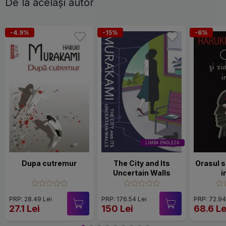
De la același autor
-4.9%
-15%
-6%
LIMBA ENGLEZA
Dupa cutremur
The City and Its
Orasul si
Uncertain Walls
i
PRP: 28.49 Lei
PRP: 176.54 Lei
PRP: 72.94
27.1 Lei
150 Lei
68.6 Le