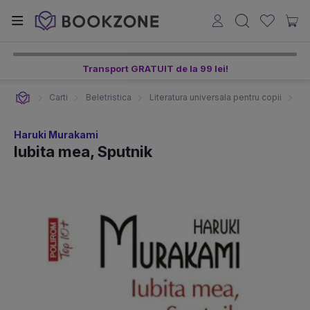
Transport GRATUIT de la 99 lei!
Carti
Beletristica
Literatura universala pentru copii
Li
Haruki Murakami
Iubita mea, Sputnik