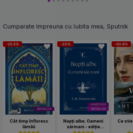
Cumparate impreuna cu Iubita mea, Sputnik
-25.5%
-20%
-63.8%
HARDCOVER
BESTSELLER
BESTSELLER
Cât timp înfloresc
Nopți albe. Oameni
Ce stie
lămâii
sărmani - ediție
Hardcover 2025