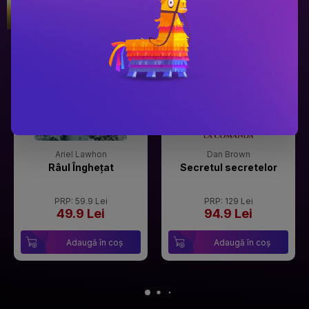
Gala Premilor Literare Bookzone
Gala Premilor Literare Bookzone
#1
#2
2025
2025
Ariel Lawhon
Dan Brown
Râul Înghețat
Secretul secretelor
PRP: 59.9 Lei
PRP: 129 Lei
49.9 Lei
94.9 Lei
Adaugă în coș
Adaugă în coș