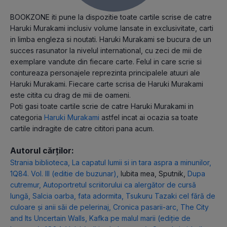
BOOKZONE iti pune la dispozitie toate cartile scrise de catre
Haruki Murakami inclusiv volume lansate in exclusivitate, carti
in limba engleza si noutati. Haruki Murakami se bucura de un
succes rasunator la nivelul international, cu zeci de mii de
exemplare vandute din fiecare carte. Felul in care scrie si
contureaza personajele reprezinta principalele atuuri ale
Haruki Murakami. Fiecare carte scrisa de Haruki Murakami
este citita cu drag de mii de oameni.
Poti gasi toate cartile scrie de catre Haruki Murakami in
categoria
Haruki Murakami
astfel incat ai ocazia sa toate
cartile indragite de catre cititori pana acum.
Autorul cărților:
Strania biblioteca
,
La capatul lumii si in tara aspra a minunilor
,
1Q84. Vol. III (editie de buzunar)
,
Iubita mea, Sputnik
,
Dupa
cutremur
,
Autoportretul scriitorului ca alergător de cursă
lungă
,
Salcia oarba, fata adormita
,
Tsukuru Tazaki cel fără de
culoare şi anii săi de pelerinaj
,
Cronica pasarii-arc
,
The City
and Its Uncertain Walls
,
Kafka pe malul marii (ediție de