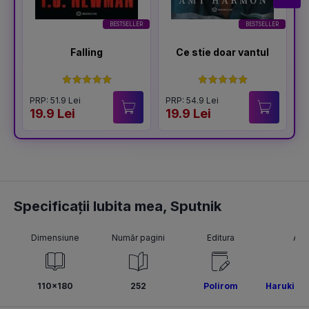
BESTSELLER
BESTSELLER
Falling
Ce stie doar vantul
PRP: 51.9 Lei
PRP: 54.9 Lei
19.9 Lei
19.9 Lei
Specificații Iubita mea, Sputnik
Dimensiune
Număr pagini
Editura
Aut
110x180
252
Polirom
Haruki M