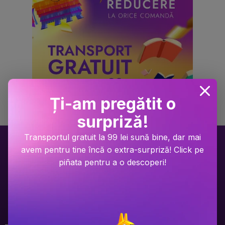
Ți-am pregătit o
surpriză!
Transportul gratuit la 99 lei sună bine, dar mai
avem pentru tine încă o extra-surpriză! Click pe
piñata pentru a o descoperi!