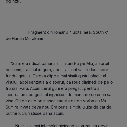
oglinzii”.
				    Fragment din romanul "Iubita mea, Sputnik" 
de Haruki Murakami:
    “Sumire a ridicat paharul si, imitand-o pe Miu, a sorbit 
putin vin, l-a tinut in gura, apoi l-a lasat sa se duca spre 
fundul gatului. Cateva clipe a mai simtit gustul placut al 
vinului, apoi senzatia a disparut, ca roua diminetii de pe o 
frunza, vara. Acum cerul gurii era pregatit pentru a 
incerca un nou gust, al inghititurii de mancare ce urma sa 
vina. Ori de cate ori manca sau statea de vorba cu Miu, 
Sumire invata ceva nou. Era pur si simplu uluita de cat de 
putine lucruri stiuse pana acum.
    — Nu mi s-a mai intamplat nicicand sa vreau sa devin 