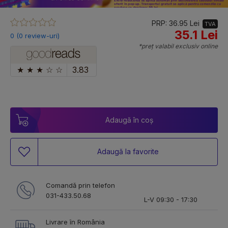
PRP: 36.95 Lei
TVA
35.1 Lei
0 (0 review-uri)
*preț valabil exclusiv online
★
★
★
☆
☆
3.83
Adaugă în coș
Adaugă la favorite
Comandă prin telefon
031-433.50.68
L-V 09:30 - 17:30
Livrare în România