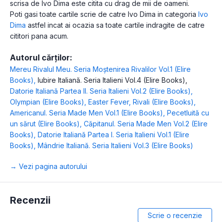
scrisa de Ivo Dima este citita cu drag de mii de oameni.
Poti gasi toate cartile scrie de catre Ivo Dima in categoria
Ivo
Dima
astfel incat ai ocazia sa toate cartile indragite de catre
cititori pana acum.
Autorul cărților:
Mereu Rivalul Meu. Seria Moștenirea Rivalilor Vol.1 (Elire
Books)
,
Iubire Italiană. Seria Italieni Vol.4 (Elire Books)
,
Datorie Italiană Partea II. Seria Italieni Vol.2 (Elire Books)
,
Olympian (Elire Books)
,
Easter Fever
,
Rivali (Elire Books)
,
Americanul. Seria Made Men Vol.1 (Elire Books)
,
Pecetluită cu
un sărut (Elire Books)
,
Căpitanul. Seria Made Men Vol.2 (Elire
Books)
,
Datorie Italiană Partea I. Seria Italieni Vol.1 (Elire
Books)
,
Mândrie Italiană. Seria Italieni Vol.3 (Elire Books)
→ Vezi pagina autorului
Recenzii
Scrie o recenzie