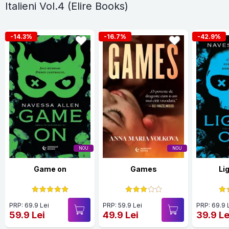
Italieni Vol.4 (Elire Books)
-14.3%
-16.7%
-42.9%
NOU
NOU
Game on
Games
Li
PRP: 69.9 Lei
PRP: 59.9 Lei
PRP: 69.9 
59.9 Lei
49.9 Lei
39.9 Le