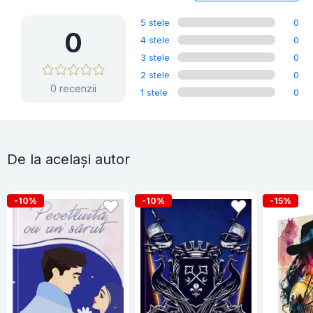
5 stele
0
0
4 stele
0
3 stele
0
2 stele
0
0 recenzii
1 stele
0
De la același autor
-10%
-10%
-15%