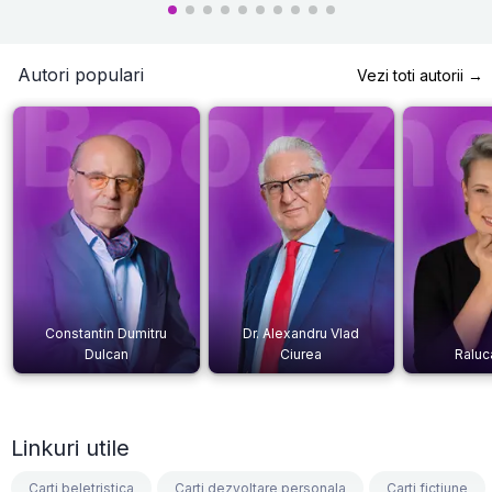
Autori populari
Vezi toti autorii →
Constantin Dumitru
Dr. Alexandru Vlad
Dulcan
Ciurea
Raluc
Linkuri utile
Carti beletristica
Carti dezvoltare personala
Carti fictiune