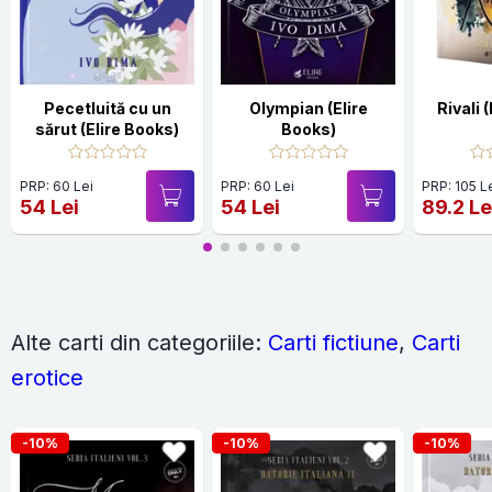
Pecetluită cu un
Olympian (Elire
Rivali 
sărut (Elire Books)
Books)
PRP: 60 Lei
PRP: 60 Lei
PRP: 105 L
54 Lei
54 Lei
89.2 Le
Alte carti din categoriile:
Carti fictiune
,
Carti
erotice
-10%
-10%
-10%