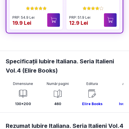
PRP: 54.9 Lei
PRP: 51.9 Lei
P
19.9 Lei
12.9 Lei
1
Specificații Iubire Italiana. Seria Italieni
Vol.4 (Elire Books)
Dimensiune
Număr pagini
Editura
Aut
130x200
460
Elire Books
Ivo D
Rezumat Iubire Italiana. Seria Italieni Vol.4