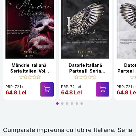
Mândrie Italiană.
Datorie Italiană
Dator
Seria Italieni Vol.3
Partea II. Seria
Partea I.
(Elire Books)
Italieni Vol.2 (Elire
Vol.1 (
Books)
PRP: 72 Lei
PRP: 72 Lei
PRP: 72 Le
64.8 Lei
64.8 Lei
64.8 Le
Cumparate impreuna cu Iubire Italiana. Seria