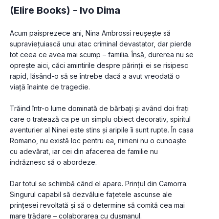
(Elire Books) -
Ivo Dima
Acum paisprezece ani, Nina Ambrossi reușește să 
supraviețuiască unui atac criminal devastator, dar pierde 
tot ceea ce avea mai scump – familia. Însă, durerea nu se 
oprește aici, căci amintirile despre părinții ei se risipesc 
rapid, lăsând-o să se întrebe dacă a avut vreodată o 
viață înainte de tragedie.

Trăind într-o lume dominată de bărbați și având doi frați 
care o tratează ca pe un simplu obiect decorativ, spiritul 
aventurier al Ninei este stins și aripile îi sunt rupte. În casa 
Romano, nu există loc pentru ea, nimeni nu o cunoaște 
cu adevărat, iar cei din afacerea de familie nu 
îndrăznesc să o abordeze.

Dar totul se schimbă când el apare. Prințul din Camorra. 
Singurul capabil să dezvăluie fațetele ascunse ale 
prințesei revoltată și să o determine să comită cea mai 
mare trădare – colaborarea cu dușmanul.
