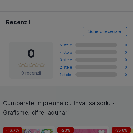
Recenzii
Scrie o recenzie
5 stele
0
0
4 stele
0
3 stele
0
2 stele
0
0 recenzii
1 stele
0
Cumparate impreuna cu Invat sa scriu -
Grafisme, cifre, adunari
-16.7%
-20%
-35.6%