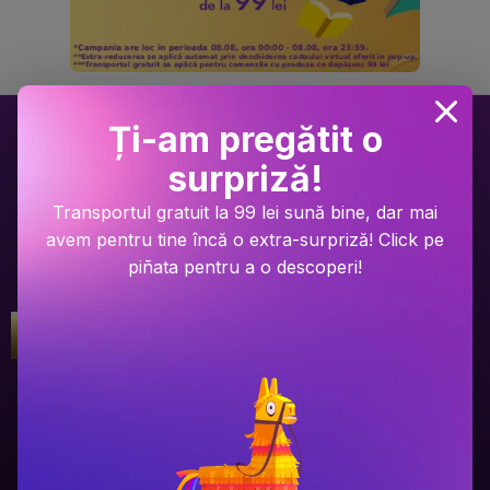
Ți-am pregătit o
surpriză!
Transportul gratuit la 99 lei sună bine, dar mai
avem pentru tine încă o extra-surpriză! Click pe
piñata pentru a o descoperi!
Gala Premilor Literare Bookzone
Gala Premilor Literare Bookzone
#1
#2
2025
2025