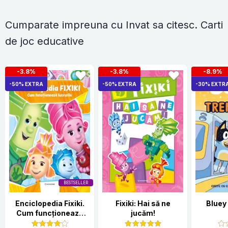
Cumparate impreuna cu Invat sa citesc. Carti
de joc educative
-3.8%
-3.8%
-8.9%
-50% EXTRA
-50% EXTRA
-30% EXTR
BESTSELLER
Enciclopedia Fixiki.
Fixiki: Hai să ne
Bluey 
Cum funcționează
jucăm!
lucrurile