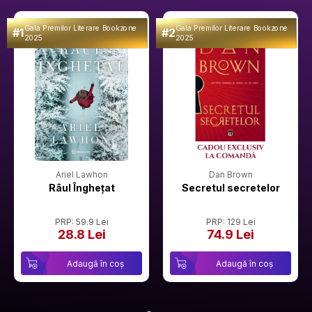
Gala Premilor Literare Bookzone
Gala Premilor Literare Bookzone
#1
#2
2025
2025
Ariel Lawhon
Dan Brown
Râul Înghețat
Secretul secretelor
PRP: 59.9 Lei
PRP: 129 Lei
28.8 Lei
74.9 Lei
Adaugă în coș
Adaugă în coș