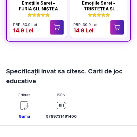
Emoțiile Sarei -
Emoțiile Sarei -
FURIA ȘI LINIȘTEA
TRISTEȚEA ȘI
BUCURIA
PRP: 30.9 Lei
PRP: 30.9 Lei
P
14.9 Lei
14.9 Lei
1
Specificații Invat sa citesc. Carti de joc
educative
Editura
ISBN
Gama
9789731491400