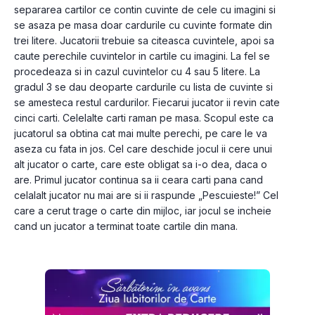
separarea cartilor ce contin cuvinte de cele cu imagini si 
se asaza pe masa doar cardurile cu cuvinte formate din 
trei litere. Jucatorii trebuie sa citeasca cuvintele, apoi sa 
caute perechile cuvintelor in cartile cu imagini. La fel se 
procedeaza si in cazul cuvintelor cu 4 sau 5 litere. La 
gradul 3 se dau deoparte cardurile cu lista de cuvinte si 
se amesteca restul cardurilor. Fiecarui jucator ii revin cate 
cinci carti. Celelalte carti raman pe masa. Scopul este ca 
jucatorul sa obtina cat mai multe perechi, pe care le va 
aseza cu fata in jos. Cel care deschide jocul ii cere unui 
alt jucator o carte, care este obligat sa i-o dea, daca o 
are. Primul jucator continua sa ii ceara carti pana cand 
celalalt jucator nu mai are si ii raspunde „Pescuieste!” Cel 
care a cerut trage o carte din mijloc, iar jocul se incheie 
cand un jucator a terminat toate cartile din mana.