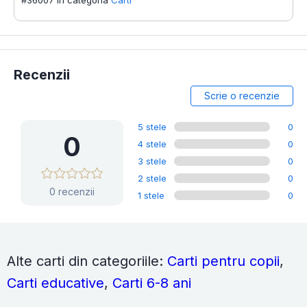
#36007 în categoria
Carti
Recenzii
Scrie o recenzie
5 stele
0
0
4 stele
0
3 stele
0
2 stele
0
0 recenzii
1 stele
0
Alte carti din categoriile:
Carti pentru copii
,
Carti educative
,
Carti 6-8 ani