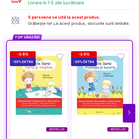
Livrare în 1-5 zile lucrătoare
5 persoane se uită la acest produs.
Grăbește-te! La acest produs, stocurile sunt limitate.
TOP VÂNZĂRI
-3.6%
-3.6%
-50% EXTRA
-50% EXTRA
-5
BESTSELLER
BESTSELLER