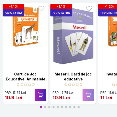
-1.1%
-1.1%
-1.2%
-30% EXTRA
-30% EXTRA
-30% EXTR
Carti de Joc
Meserii. Carti de joc
Invata
Educative. Animalele
educative
PRP: 15.75 Lei
PRP: 15.75 Lei
PRP: 15.9 L
10.9 Lei
10.9 Lei
11 Lei