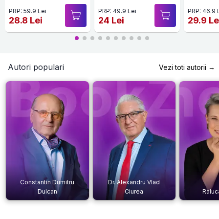
PRP: 59.9 Lei
PRP: 49.9 Lei
PRP: 46.9 
28.8 Lei
24 Lei
29.9 Le
Autori populari
Vezi toti autorii →
Constantin Dumitru
Dr. Alexandru Vlad
Dulcan
Ciurea
Raluc